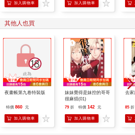
加入購物車
加入購物車
其他人也買
夜畫帳第九卷特裝版
妹妹覺得是妹控的哥哥
去家
很麻煩(01)
860
142
特價
元
79
折
特價
元
85
折
加入購物車
加入購物車