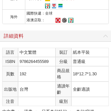
國際快遞：全球
海外
港澳店取：
詳細資料
語言
中文繁體
裝訂
紙本平裝
ISBN
9786264455589
分級
普通級
商品規
頁數
192
18*12.7*1.30
格
適讀年
出版地
台灣
全齡適讀
齡
注音
級別