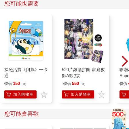
您可能也需要
探險活寶《阿鵝》一卡
520片銀箔拼圖-家庭教
哆啦
通
師A款(綜)
Sup
遊卡
150
550
特價
元
特價
元
特價
加入購物車
加入購物車
您可能會喜歡