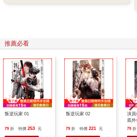
推薦必看
叛逆玩家 01
叛逆玩家 02
演員
底外
253
221
79
折
特價
元
79
折
特價
元
79
折