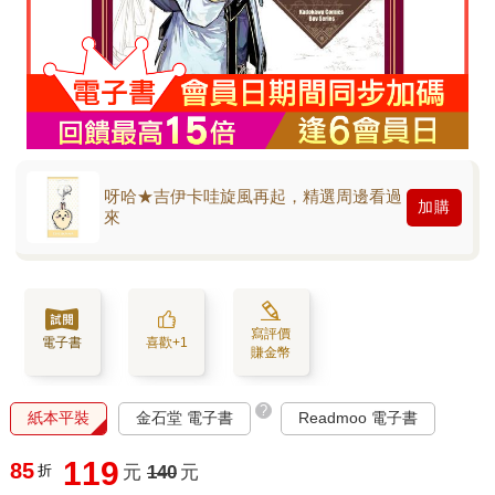
呀哈★吉伊卡哇旋風再起，精選周邊看過
加購
來
寫評價
電子書
喜歡+1
賺金幣
?
紙本平裝
金石堂 電子書
Readmoo 電子書
119
85
折
元
140
元