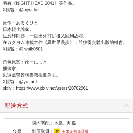
另有《NIGHT HEAD 2041》等作品。
X帳號：@ogw_ke
原作：あるくひと
日本輕小說家。
生於靜岡縣，一度出外打拚後又回到故鄉。
在カクヨム連載本作《異世界漫步》，並獲得實體出版的機會。
X帳號：@jwalk0501
角色原案：ゆーにっと
插畫家。
以遊戲背景與書籍插畫為主。
X帳號：@yu_ni_t
pixiv：https://www.pixiv.net/users/20782961
配送方式
國內宅配：本島、離島
到店取貨：
台灣
不限金額免運費