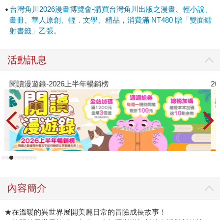
台灣角川2026漫畫博覽會-購買台灣角川出版之漫畫、輕小說、
畫冊、華人原創、輕．文學、精品，消費滿 NT480 贈「雙面鐳
射書籤」乙張。
活動訊息
閱讀漫遊錄-2026上半年暢銷榜
2
內容簡介
★在溫暖的異世界展開美麗日常的冒險成長故事！