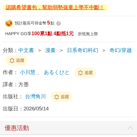
認購希望書包，幫助弱勢孩童上學不中斷！
5
預計最高可得金幣
點
?
100累1點 4點抵1元
HAPPY GO享
折抵無上限
分類：
中文書
＞
漫畫
＞
日系奇幻科幻
＞
奇幻/穿越
追蹤
作者：
小川慧
、
あるくひと
追蹤
譯者：
方墨
出版社：
台灣角川
追蹤
出版日：
2026/05/14
優惠活動