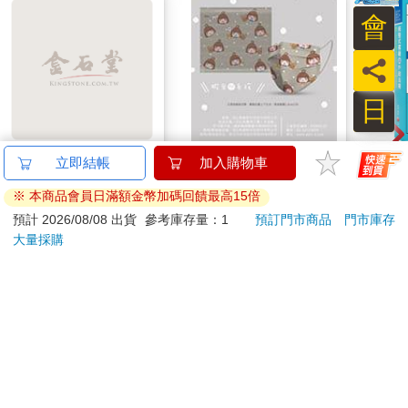
會
員
日
MARIE CLAIRE美麗
蝦米與毛孩_平面防護
【電
立即結帳
加入購物車
佳人08月2026第400期
口罩（2入）
與戶
※ 本商品會員日滿額金幣加碼回饋最高15倍
209
35
特價
元
特價
元
7
折
220
預計 2026/08/08 出貨
參考庫存量：1
預訂門市商品
門市庫存
大量採購
加入購物車
加入購物車
訂購/退換貨須知
加入金石堂 LINE 官方帳號『完成綁定』，隨時掌握出貨動
態：