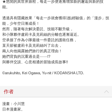
★悠閒的異世界旅程，每走一步便逐漸增加新的邂逅與新的技
能。
透過具有隱藏效果「每走一步就會獲得1點經驗值」的「漫步」技
能，少年空日漸成長！
然而，隨著每次解決委託、技能不斷升級，
和小隊夥伴盧莉卡及克莉絲的分離也逐漸逼近。
空承接了作為小隊最後一件委託的護衛任務，
某天卻被盧莉卡及克莉絲叫了出去，
兩人向他揭露她們旅行的真正理由！
她們背負的沉重過去是⋯⋯!?
與夥伴交談、心意相通的冒險成長故事!!
©arukuhito, Kei Ogawa, Yu-nit / KODANSHA LTD.
作者
漫畫：小川慧
日本漫畫家。