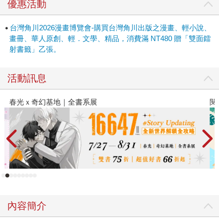
優惠活動
台灣角川2026漫畫博覽會-購買台灣角川出版之漫畫、輕小說、
畫冊、華人原創、輕．文學、精品，消費滿 NT480 贈「雙面鐳
射書籤」乙張。
活動訊息
春光ｘ奇幻基地｜全書系展
閱
內容簡介