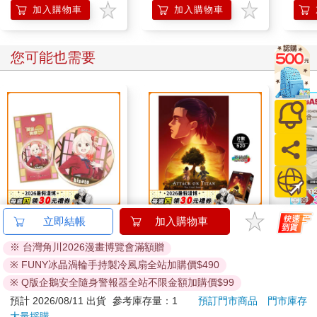
加入購物車
加入購物車
您可能也需要
黃金胸章-莉可麗絲A款
520片銀箔拼圖-進擊的
【Gi
立即結帳
加入購物車
(千束)
巨人A款
Qi2
※ 台灣角川2026漫畫博覽會滿額贈
疊式
250
550
特價
元
特價
元
1590
用
※ FUNY冰晶渦輪手持製冷風扇全站加購價$490
iPho
加入購物車
加入購物車
※ Q版企鵝安全隨身警報器全站不限金額加購價$99
Watc
預計 2026/08/11 出貨
參考庫存量：1
預訂門市商品
門市庫存
大量採購