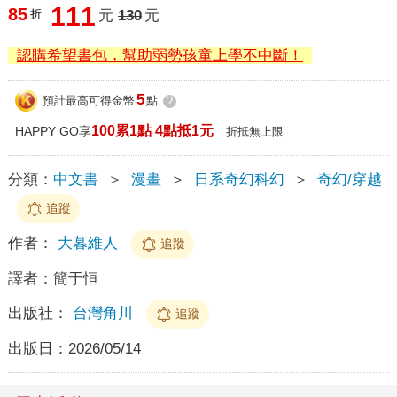
111
85
折
元
130
元
認購希望書包，幫助弱勢孩童上學不中斷！
5
預計最高可得金幣
點
?
100累1點 4點抵1元
HAPPY GO享
折抵無上限
分類：
中文書
＞
漫畫
＞
日系奇幻科幻
＞
奇幻/穿越
追蹤
作者：
大暮維人
追蹤
譯者：
簡于恒
出版社：
台灣角川
追蹤
出版日：
2026/05/14