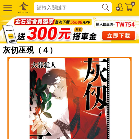
0
灰仞巫覡（４）