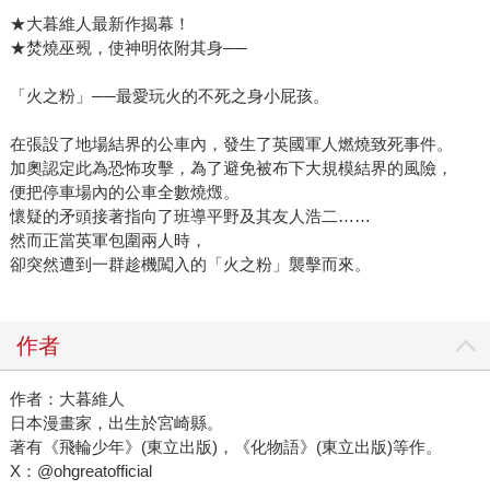
★大暮維人最新作揭幕！
★焚燒巫覡，使神明依附其身──
「火之粉」──最愛玩火的不死之身小屁孩。
在張設了地場結界的公車內，發生了英國軍人燃燒致死事件。
加奧認定此為恐怖攻擊，為了避免被布下大規模結界的風險，
便把停車場內的公車全數燒燬。
懷疑的矛頭接著指向了班導平野及其友人浩二……
然而正當英軍包圍兩人時，
卻突然遭到一群趁機闖入的「火之粉」襲擊而來。
作者
作者：大暮維人
日本漫畫家，出生於宮崎縣。
著有《飛輪少年》(東立出版)，《化物語》(東立出版)等作。
X：@ohgreatofficial