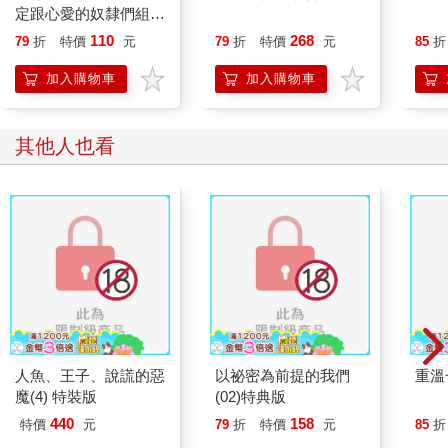
定跟心愛的奴隸們組成
奴隸後宮公會(08)
110
268
79
折
特價
元
79
折
特價
元
85
折
加入購物車
加入購物車
其他人也看
人魚、王子、說謊的惡
以祕密為前提的我們
重溫
魔(4) 特裝版
(02)特典版
440
158
特價
元
79
折
特價
元
85
折