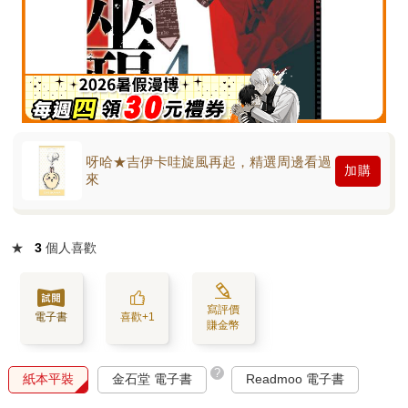
呀哈★吉伊卡哇旋風再起，精選周邊看過
加購
來
★
3
個人喜歡
寫評價
電子書
喜歡+1
賺金幣
?
紙本平裝
金石堂 電子書
Readmoo 電子書