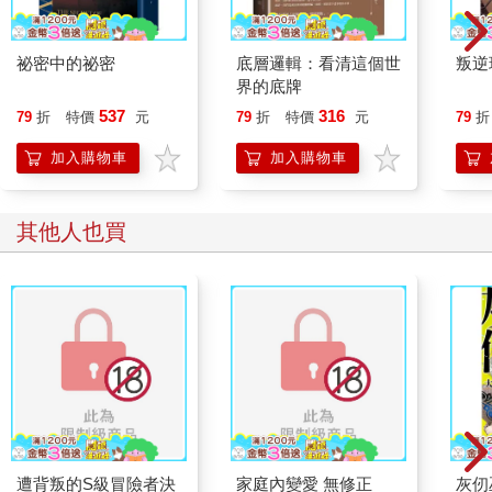
祕密中的祕密
底層邏輯：看清這個世
叛逆
界的底牌
537
316
79
折
特價
元
79
折
特價
元
79
折
加入購物車
加入購物車
其他人也買
遭背叛的S級冒險者決
家庭內變愛 無修正
灰仞