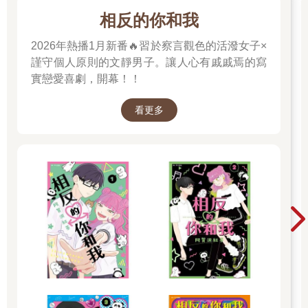
相反的你和我
2026年熱播1月新番🔥習於察言觀色的活潑女子×
謹守個人原則的文靜男子。讓人心有戚戚焉的寫
實戀愛喜劇，開幕！！
看更多