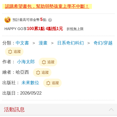
認購希望書包，幫助弱勢孩童上學不中斷！
5
預計最高可得金幣
點
?
100累1點 4點抵1元
HAPPY GO享
折抵無上限
分類：
中文書
＞
漫畫
＞
日系奇幻科幻
＞
奇幻/穿越
追蹤
作者：
小海太郎
追蹤
繪者：
哈亞西
追蹤
出版社：
未來數位
追蹤
出版日：
2026/05/22
活動訊息