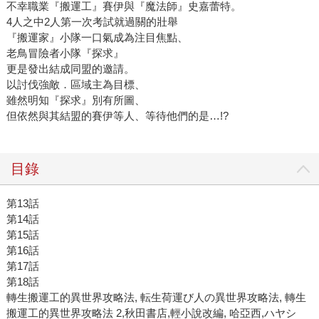
不幸職業『搬運工』賽伊與『魔法師』史嘉蕾特。
4人之中2人第一次考試就過關的壯舉
『搬運家』小隊一口氣成為注目焦點、
老鳥冒險者小隊『探求』
更是發出結成同盟的邀請。
以討伐強敵．區域主為目標、
雖然明知『探求』別有所圖、
但依然與其結盟的賽伊等人、等待他們的是…!?
目錄
第13話
第14話
第15話
第16話
第17話
第18話
轉生搬運工的異世界攻略法, 転生荷運び人の異世界攻略法, 轉生
搬運工的異世界攻略法 2,秋田書店,輕小說改編, 哈亞西,ハヤシ