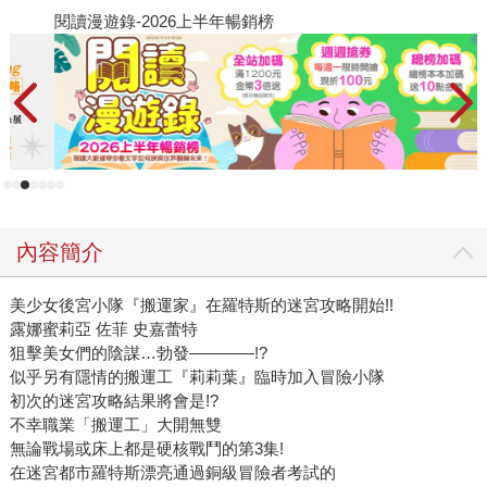
閱讀漫遊錄-2026上半年暢銷榜
2
內容簡介
美少女後宮小隊『搬運家』在羅特斯的迷宮攻略開始!!
露娜蜜莉亞 佐菲 史嘉蕾特
狙擊美女們的陰謀…勃發————!?
似乎另有隱情的搬運工『莉莉葉』臨時加入冒險小隊
初次的迷宮攻略結果將會是!?
不幸職業「搬運工」大開無雙
無論戰場或床上都是硬核戰鬥的第3集!
在迷宮都市羅特斯漂亮通過銅級冒險者考試的