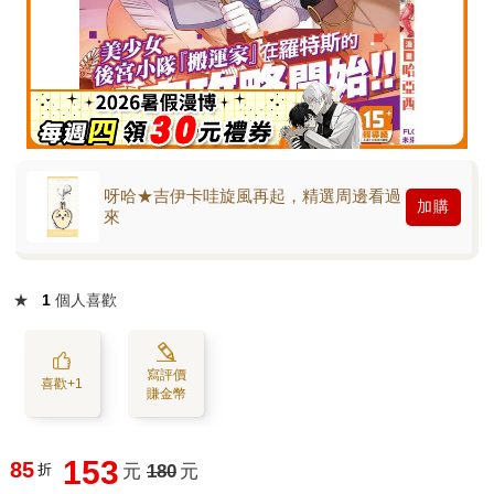
呀哈★吉伊卡哇旋風再起，精選周邊看過
加購
來
★
1
個人喜歡
寫評價
喜歡+1
賺金幣
153
85
折
元
180
元