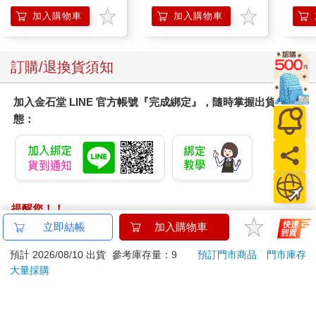
Mario Galaxy Movie
加入購物車
加入購物車
Storybook
訂購/退換貨須知
加入金石堂 LINE 官方帳號『完成綁定』，隨時掌握出貨動
態：
提醒您！！
金石堂及銀行均不會請您操作ATM! 如接獲電話要求您前往
立即結帳
加入購物車
ATM提款機，請不要聽從指示，以免受騙上當！
預計 2026/08/10 出貨
參考庫存量：9
預訂門市商品
門市庫存
退換貨須知：
大量採購
**提醒您，鑑賞期不等於試用期，退回商品須為全新狀態**
依據「消費者保護法」第19條及行政院消費者保護處公告之