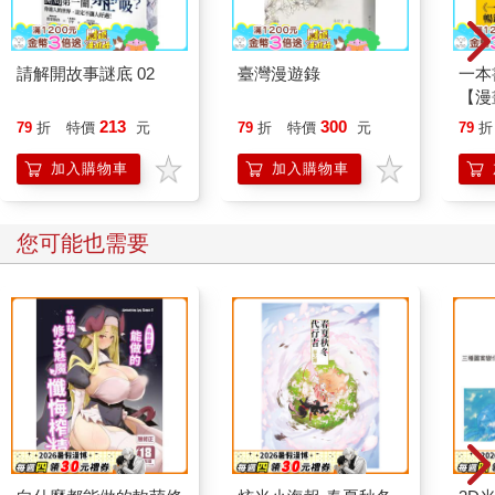
請解開故事謎底 02
臺灣漫遊錄
一本
【漫
行動
213
300
79
折
特價
元
79
折
特價
元
79
折
開關
「行
加入購物車
加入購物車
學方
您可能也需要