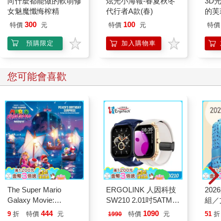
向什麼都能做的軟萌修
炫光小海報-春夏秋冬
3D光
女魅魔懺悔榨精
代行者A款(春)
的芙
300
100
特價
元
特價
元
特價
預購限定
加入購物車
您可能會喜歡
The Super Mario
ERGOLINK 人因科技
20
Galaxy Movie:
SW210 2.01吋5ATM游
組／
Peach`s Birthday
泳心率血氧藍牙通話腕
444
1090
9
折
特價
元
特價
元
51
折
1990
Surprise: The Super
錶