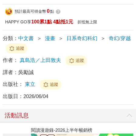
0
預計最高可得金幣
點
?
100累1點 4點抵1元
HAPPY GO享
折抵無上限
分類：
中文書
＞
漫畫
＞
日系奇幻科幻
＞
奇幻/穿越
追蹤
作者：
真島浩／上田敦夫
追蹤
譯者：
吳勵誠
出版社：
東立
追蹤
出版日：
2026/06/04
活動訊息
閱讀漫遊錄-2026上半年暢銷榜
2