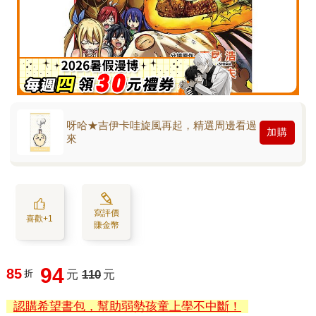
呀哈★吉伊卡哇旋風再起，精選周邊看過
加購
來
寫評價
喜歡+1
賺金幣
94
85
折
元
110
元
認購希望書包，幫助弱勢孩童上學不中斷！