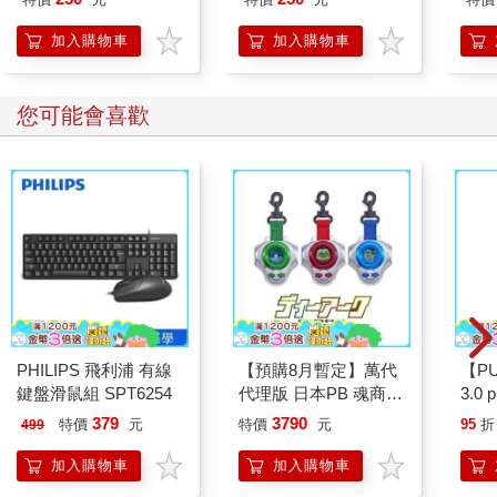
加入購物車
加入購物車
您可能會喜歡
PHILIPS 飛利浦 有線
【預購8月暫定】萬代
【P
鍵盤滑鼠組 SPT6254
代理版 日本PB 魂商店
3.0
限定 數碼寶貝 D-ARK
黑 
379
3790
特價
元
特價
元
95
折
499
25周年彩色進化版
加入購物車
加入購物車