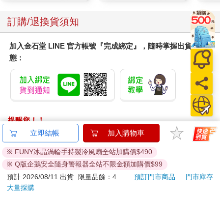
訂購/退換貨須知
加入金石堂 LINE 官方帳號『完成綁定』，隨時掌握出貨動
態：
提醒您！！
金石堂及銀行均不會請您操作ATM! 如接獲電話要求您前往
立即結帳
加入購物車
ATM提款機，請不要聽從指示，以免受騙上當！
※ FUNY冰晶渦輪手持製冷風扇全站加購價$490
退換貨須知：
※ Q版企鵝安全隨身警報器全站不限金額加購價$99
**提醒您，鑑賞期不等於試用期，退回商品須為全新狀態**
預計 2026/08/11 出貨
限量品餘：4
預訂門市商品
門市庫存
依據「消費者保護法」第19條及行政院消費者保護處公告之
大量採購
「通訊交易解除權合理例外情事適用準則」，以下商品購買
後，除商品本身有瑕疵外，將不提供7天的猶豫期：