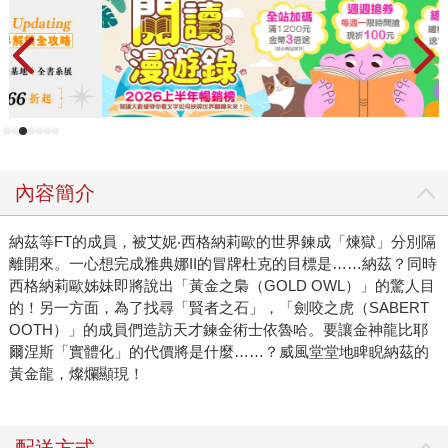
內容簡介
納茲等FT的成員，被艾妮‧西格納莉歐的世界鍊成「煉獄」分別隔
離開來。一心想完成雅典娜II的冒牌杜克的目標是……納茲？同時
西格納莉歐姊妹即將說出「黃金之梟（GOLD OWL）」的驚人目
的！另一方面，為了找尋「賢者之石」，「劍咬之虎（SABERT
OOTH）」的成員們造訪天才鍊金術士依魯哈。要讓金神龍比耶
爾涅斯「實體化」的代價將是什麼……？威風堂堂地睥睨納茲的
黃金龍，燦爛顯現！