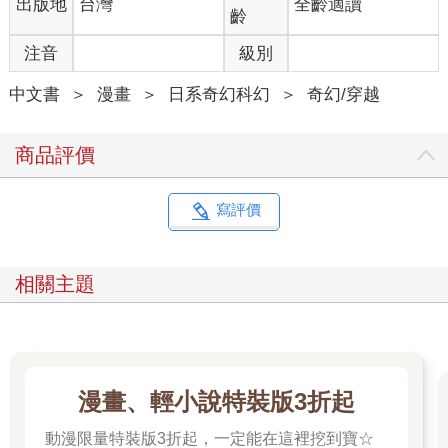
出版地
台灣
全齡適讀
齡
注音
級別
中文書
＞
漫畫
＞
日系奇幻科幻
＞
奇幻/穿越
商品評價
寫評價
相關主題
漫畫、輕小說特裝版3折起
動漫限量特裝版3折起，一定能在這裡挖到寶☆