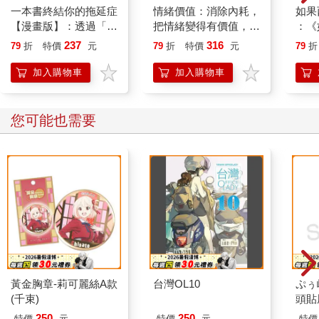
一本書終結你的拖延症
情緒價值：消除內耗，
如果
【漫畫版】：透過「小
把情緒變得有價值，跟
：《
行動」打開大腦的行動
誰都能自在相處
喵》
237
316
79
折
特價
元
79
折
特價
元
79
折
開關，懶人也能變身
【首
「行動派」的37個科
加入購物車
加入購物車
學方法
您可能也需要
黃金胸章-莉可麗絲A款
台灣OL10
ぷぅ
(千束)
頭貼
Q版
250
250
特價
元
特價
元
特價