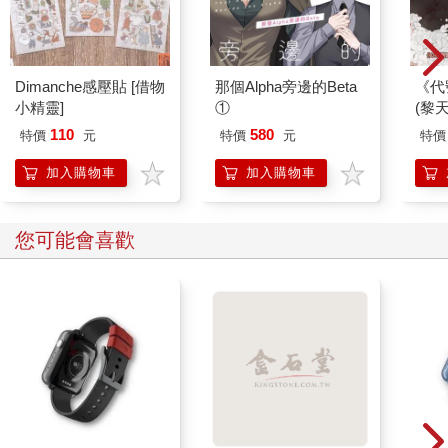
Dimanche感壓貼 [借物
那個Alpha旁邊的Beta
《代
小精靈]
①
(黎天
110
580
特價
元
特價
元
特價
加入購物車
加入購物車
您可能會喜歡