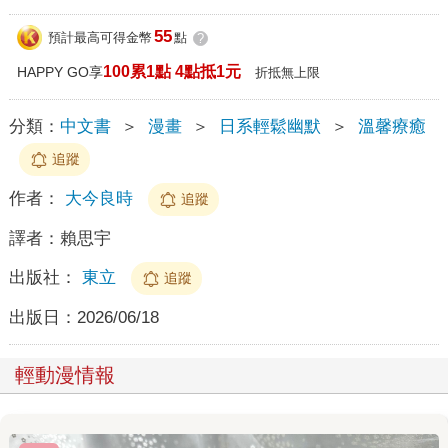
55
預計最高可得金幣
點
?
100累1點 4點抵1元
HAPPY GO享
折抵無上限
分類：
中文書
＞
漫畫
＞
日系輕鬆幽默
＞
溫馨療癒
追蹤
作者：
大今良時
追蹤
譯者：
賴思宇
出版社：
東立
追蹤
出版日：
2026/06/18
輕動漫情報