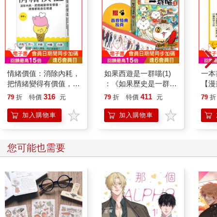
情緒價值：消除內耗，
如果西遊是一群喵(1)
一本
把情緒變得有價值，跟
：《如果歷史是一群
【漫
誰都能自在相處
喵》作者最新力作，附
行動
316
411
79
折
特價
元
79
折
特價
元
79
折
【首卷特典】拉頁
開關
「行
加入購物車
加入購物車
學方
您可能也需要