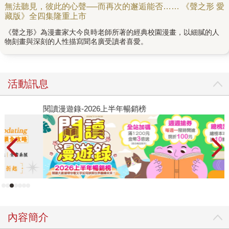
無法聽見，彼此的心聲──而再次的邂逅能否…… 《聲之形 愛
藏版》全四集隆重上市
《聲之形》為漫畫家大今良時老師所著的經典校園漫畫，以細膩的人
物刻畫與深刻的人性描寫聞名廣受讀者喜愛。
活動訊息
閱讀漫遊錄-2026上半年暢銷榜
2
內容簡介