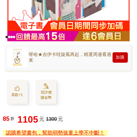
呀哈★吉伊卡哇旋風再起，精選周邊看過
加購
來
寫評價
喜歡+1
賺金幣
1105
85
折
元
1300
元
認購希望書包，幫助弱勢孩童上學不中斷！