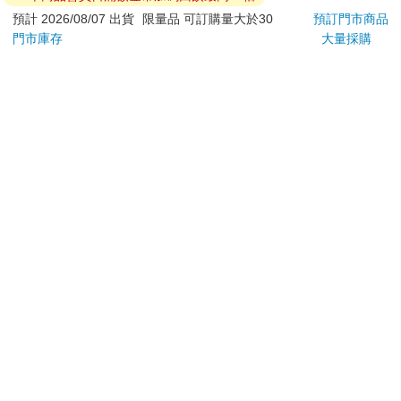
退換貨須知：
預計 2026/08/07 出貨
限量品 可訂購量大於30
預訂門市商品
門市庫存
大量採購
**提醒您，鑑賞期不等於試用期，退回商品須為全新狀態**
依據「消費者保護法」第19條及行政院消費者保護處公告之
「通訊交易解除權合理例外情事適用準則」，以下商品購買
後，除商品本身有瑕疵外，將不提供7天的猶豫期：
易於腐敗、保存期限較短或解約時即將逾期。（如：生
鮮食品）
依消費者要求所為之客製化給付。（客製化商品）
報紙、期刊或雜誌。（含MOOK、外文雜誌）
經消費者拆封之影音商品或電腦軟體。
非以有形媒介提供之數位內容或一經提供即為完成之線
上服務，經消費者事先同意始提供。（如：電子書、電
子雜誌、下載版軟體、虛擬商品…等）
已拆封之個人衛生用品。（如：內衣褲、刮鬍刀、除毛
刀…等）
若非上列種類商品，均享有到貨7天的猶豫期（含例假
日）。
辦理退換貨時，商品（組合商品恕無法接受單獨退貨）必須