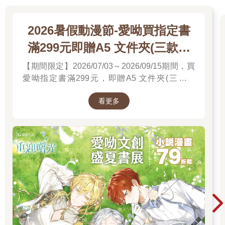
2026暑假動漫節-愛呦買指定書
滿299元即贈A5 文件夾(三款隨
機)
【期間限定】2026/07/03～2026/09/15期間，買
愛呦指定書滿299元，即贈A5 文件夾(三款隨
機)！單筆訂單不累贈，數量有限，送完為止！
看更多