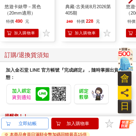
悠遊卡錶帶－黑色
典藏-古美術8月2026第
悠遊
（20mm適用）
405期
（2
490
228
特價
元
特價
元
特價
240
加入購物車
加入購物車
訂購/退換貨須知
加入金石堂 LINE 官方帳號『完成綁定』，隨時掌握出貨動
會
態：
員
日
提醒您！！
金石堂及銀行均不會請您操作ATM! 如接獲電話要求您前往
立即結帳
加入購物車
ATM提款機，請不要聽從指示，以免受騙上當！
※ 本商品會員日滿額金幣加碼回饋最高15倍