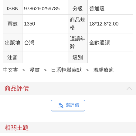
ISBN
9786260259785
分級
普通級
商品規
頁數
1350
18*12.8*2.00
格
適讀年
出版地
台灣
全齡適讀
齡
注音
級別
中文書
＞
漫畫
＞
日系輕鬆幽默
＞
溫馨療癒
商品評價
寫評價
相關主題