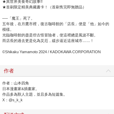
★異世界美食奇幻故事!!
★首刷限定精美典藏書卡！（首刷售完即無贈品）
──「魔王」死了。
五年後，在月鷹市裡，復古咖啡館的「店長」便是「他」如今的
模樣。
光臨咖啡館的盡是些古怪冒險者，使這裡總是風波不斷。
而店長的過去更是化為災厄，緩步逼近這座城市……！
©Shikaku Yamamoto 2024 / KADOKAWA CORPORATION
作者
作者：山本四角
日本漫畫家&插畫家。
作品多為獸人主題，並且多為短篇集。
X：@s_k_k