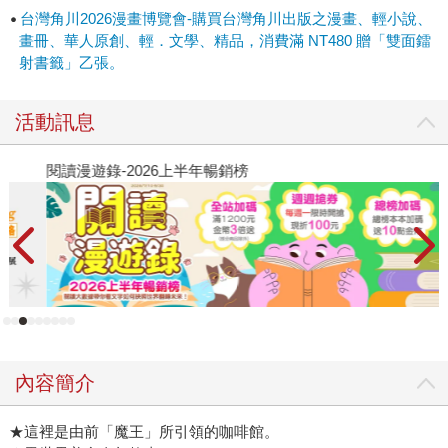
台灣角川2026漫畫博覽會-購買台灣角川出版之漫畫、輕小說、
畫冊、華人原創、輕．文學、精品，消費滿 NT480 贈「雙面鐳
射書籤」乙張。
活動訊息
閱讀漫遊錄-2026上半年暢銷榜
2
內容簡介
★這裡是由前「魔王」所引領的咖啡館。