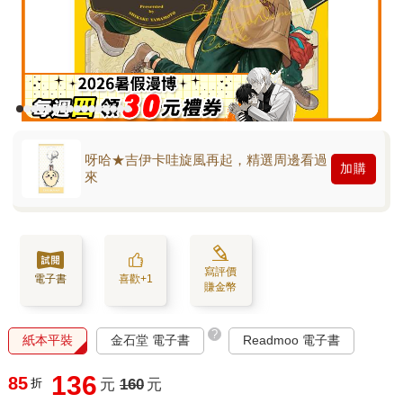
呀哈★吉伊卡哇旋風再起，精選周邊看過
加購
來
寫評價
電子書
喜歡+1
賺金幣
?
紙本平裝
金石堂 電子書
Readmoo 電子書
136
85
折
元
160
元