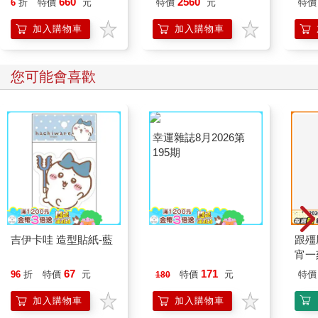
660
2560
6
折
特價
元
特價
元
特價
(O-449WT)
加入購物車
加入購物車
您可能會喜歡
吉伊卡哇 造型貼紙-藍
幸運雜誌8月2026第
跟殭
195期
宵一
外篇
67
171
96
折
特價
元
特價
元
特價
180
加入購物車
加入購物車