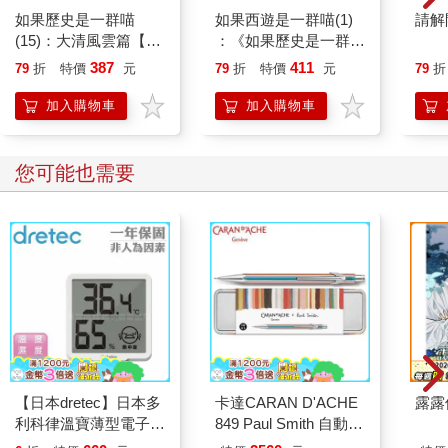
如果歷史是一群喵
如果西遊是一群喵(1)
請解
(15)：大清風雲篇【萌
：《如果歷史是一群
貓漫畫學歷史】
喵》作者最新力作，附
387
411
79
折
特價
元
79
折
特價
元
79
折
【首卷特典】拉頁
加入購物車
加入購物車
您可能也需要
【日本dretec】日本多
卡達CARAN D'ACHE
露露
利科律溫寶薄型電子溫
849 Paul Smith 自動鉛
濕度計-白色-可掛式
筆 ED.5 條紋銀