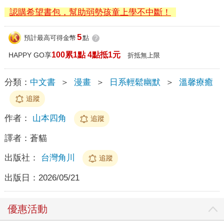
認購希望書包，幫助弱勢孩童上學不中斷！
5
預計最高可得金幣
點
?
100累1點 4點抵1元
HAPPY GO享
折抵無上限
分類：
中文書
＞
漫畫
＞
日系輕鬆幽默
＞
溫馨療癒
追蹤
作者：
山本四角
追蹤
譯者：
蒼貓
出版社：
台灣角川
追蹤
出版日：
2026/05/21
優惠活動