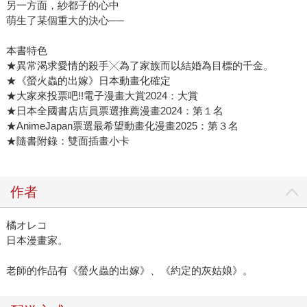
另一方面，紗都子的心中
萌生了某個重大的決心──
本書特色
★異常渴求愛情的殺手╳為了家族而以結婚為目標的千金。
★《螢火蟲的出嫁》日本動畫化確定
★大家來投票吧!!電子漫畫大賞2024：大賞
★日本全國書店店員票選推薦漫畫2024：第１名
★AnimeJapan票選最希望動畫化漫畫2025：第３名
★隨書附錄：雙面插畫小卡
作者
橘オレコ
日本漫畫家。
老師的作品有《螢火蟲的出嫁》、《約定的灰姑娘》。