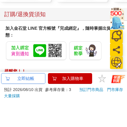
訂購/退換貨須知
加入金石堂 LINE 官方帳號『完成綁定』，隨時掌握出貨動
態：
提醒您！！
金石堂及銀行均不會請您操作ATM! 如接獲電話要求您前往
立即結帳
加入購物車
ATM提款機，請不要聽從指示，以免受騙上當！
預計 2026/08/10 出貨
參考庫存量：3
預訂門市商品
門市庫存
退換貨須知：
大量採購
**提醒您，鑑賞期不等於試用期，退回商品須為全新狀態**
依據「消費者保護法」第19條及行政院消費者保護處公告之
「通訊交易解除權合理例外情事適用準則」，以下商品購買
後，除商品本身有瑕疵外，將不提供7天的猶豫期：