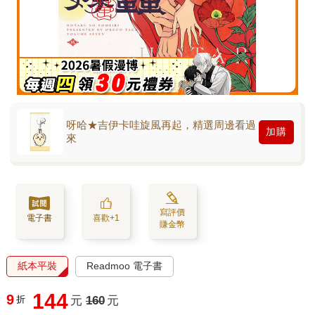
呀哈★吉伊卡哇旋風再起，精選周邊看過
加購
來
寫評價
電子書
喜歡+1
賺金幣
紙本平裝
Readmoo 電子書
144
9
折
元
160
元