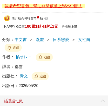
認購希望書包，幫助弱勢孩童上學不中斷！
5
預計最高可得金幣
點
?
100累1點 4點抵1元
HAPPY GO享
折抵無上限
分類：
中文書
＞
漫畫
＞
日系戀愛
＞
女性向
追蹤
作者：
橘オレコ
追蹤
譯者：
都雪
出版社：
青文
追蹤
出版日：
2026/05/20
活動訊息