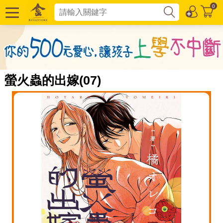
0
螢火蟲的出嫁(07)