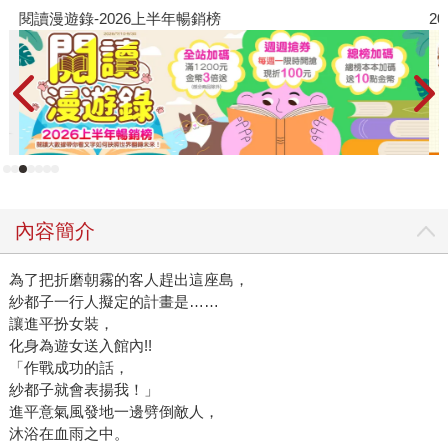
閱讀漫遊錄-2026上半年暢銷榜
2
內容簡介
為了把折磨朝霧的客人趕出這座島，
紗都子一行人擬定的計畫是……
讓進平扮女裝，
化身為遊女送入館內!!
「作戰成功的話，
紗都子就會表揚我！」
進平意氣風發地一邊劈倒敵人，
沐浴在血雨之中。