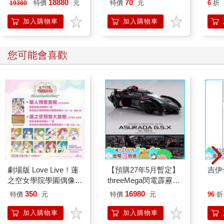
18880
70
特價
元
特價
元
6
折
19380
座+包貼+類比套
(O-4
加入購物車
加入購物車
您可能會喜歡
劇場版 Love Live！蓮
【預購27年5月暫定】
吉伊
之空女學院學園偶像俱
threeMega閃電霹靂車
樂部 Bloom Garden
VA Hi-SPEC UNITED
350
16980
特價
元
特價
元
96
折
Party單人套票
阿斯拉 G.S.X RS
SIREN 黑色限定
加入購物車
加入購物車