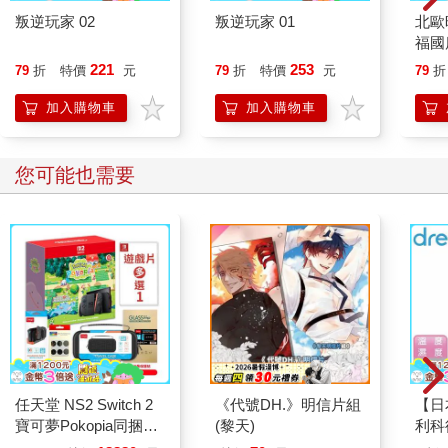
叛逆玩家 02
叛逆玩家 01
北歐
福國
221
253
79
折
特價
元
79
折
特價
元
79
折
加入購物車
加入購物車
您可能也需要
任天堂 NS2 Switch 2
《代號DH.》明信片組
【日
寶可夢Pokopia同捆主
(黎天)
利科
機+NS遊戲多選+充電
濕度