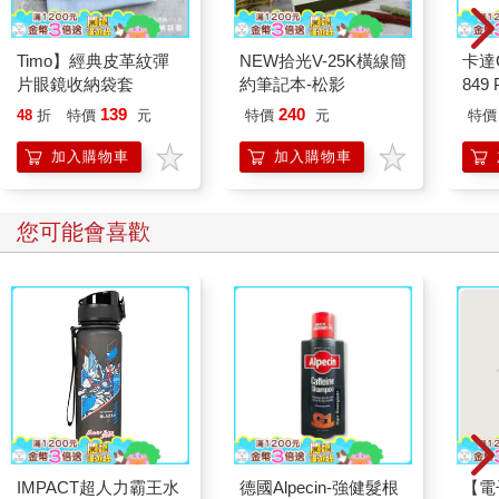
Timo】經典皮革紋彈
NEW拾光V-25K橫線簡
卡達C
片眼鏡收納袋套
約筆記本-松影
849 
筆 E
139
240
48
折
特價
元
特價
元
特價
加入購物車
加入購物車
您可能會喜歡
IMPACT超人力霸王水
德國Alpecin-強健髮根
【電