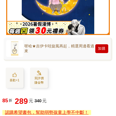
呀哈★吉伊卡哇旋風再起，精選周邊看過
加購
來
寫評價
喜歡+1
賺金幣
289
85
折
元
340
元
認購希望書包，幫助弱勢孩童上學不中斷！