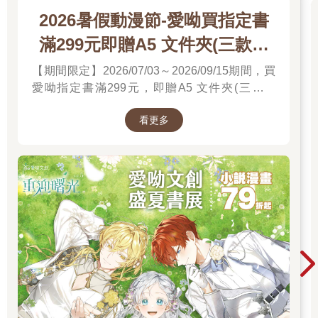
2026暑假動漫節-愛呦買指定書
滿299元即贈A5 文件夾(三款隨
機)
【期間限定】2026/07/03～2026/09/15期間，買
愛呦指定書滿299元，即贈A5 文件夾(三款隨
機)！單筆訂單不累贈，數量有限，送完為止！
看更多