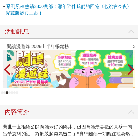
系列累積熱銷2800萬部！那年陪伴我們的回憶《心跳在今夜》
愛藏版經典上市！
活動訊息
閱讀漫遊錄-2026上半年暢銷榜
2
內容簡介
蘭世一直拒絕公開向她示好的筒井，但因為她最喜歡的真壁一句
出乎意料的話，終於鼓起勇氣告白了!!真壁雖然一如既往地淡然，