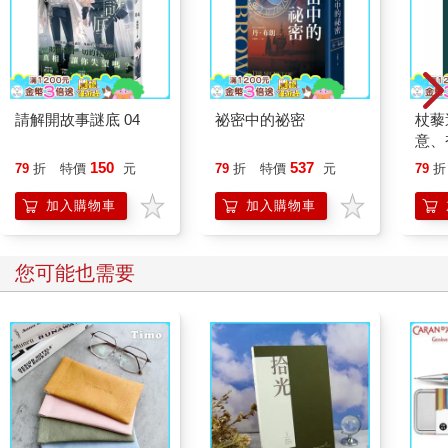
請解開故事謎底 04
祕密中的祕密
杖藜
意、
恭談
150
537
79
折
特價
元
79
折
特價
元
79
折
想
加入購物車
加入購物車
您可能也需要