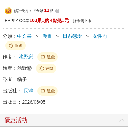
10
預計最高可得金幣
點
?
100累1點 4點抵1元
HAPPY GO享
折抵無上限
分類：
中文書
＞
漫畫
＞
日系戀愛
＞
女性向
追蹤
作者：
池野戀
追蹤
繪者：
池野戀
追蹤
譯者：
橘子
出版社：
長鴻
追蹤
出版日：
2026/06/05
優惠活動