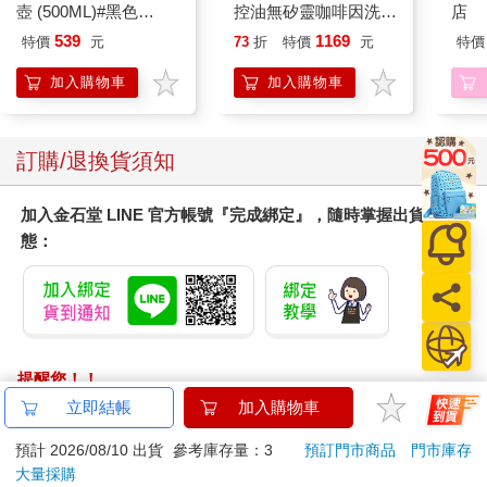
壺 (500ML)#黑色
控油無矽靈咖啡因洗髮
店
IMUTB01BK
凝露375ml/瓶-C1強健
539
1169
特價
元
73
折
特價
元
特價
髮根(護髮洗髮精/男士
調理頭皮洗髮液/0矽靈
加入購物車
加入購物車
滋潤洗頭髮水/一般髮
質適用)
訂購/退換貨須知
加入金石堂 LINE 官方帳號『完成綁定』，隨時掌握出貨動
態：
提醒您！！
金石堂及銀行均不會請您操作ATM! 如接獲電話要求您前往
立即結帳
加入購物車
ATM提款機，請不要聽從指示，以免受騙上當！
預計 2026/08/10 出貨
參考庫存量：3
預訂門市商品
門市庫存
退換貨須知：
大量採購