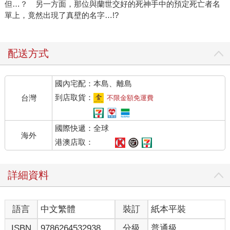
但…？ 另一方面，那位與蘭世交好的死神手中的預定死亡者名
單上，竟然出現了真壁的名字…!?
配送方式
國內宅配：本島、離島
到店取貨：
台灣
不限金額免運費
國際快遞：全球
海外
港澳店取：
詳細資料
語言
中文繁體
裝訂
紙本平裝
ISBN
9786264532938
分級
普通級