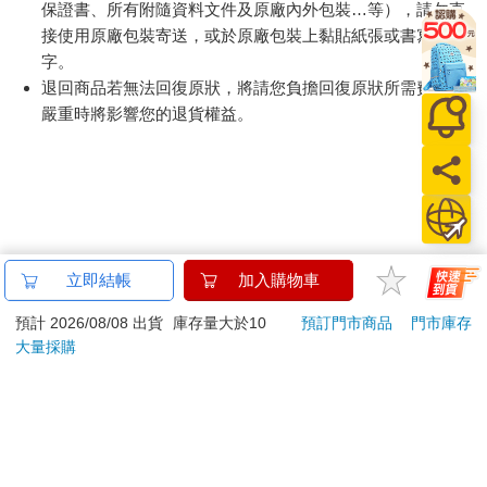
「通訊交易解除權合理例外情事適用準則」，以下商品購買
後，除商品本身有瑕疵外，將不提供7天的猶豫期：
易於腐敗、保存期限較短或解約時即將逾期。（如：生
鮮食品）
依消費者要求所為之客製化給付。（客製化商品）
報紙、期刊或雜誌。（含MOOK、外文雜誌）
經消費者拆封之影音商品或電腦軟體。
非以有形媒介提供之數位內容或一經提供即為完成之線
上服務，經消費者事先同意始提供。（如：電子書、電
子雜誌、下載版軟體、虛擬商品…等）
已拆封之個人衛生用品。（如：內衣褲、刮鬍刀、除毛
刀…等）
若非上列種類商品，均享有到貨7天的猶豫期（含例假
日）。
辦理退換貨時，商品（組合商品恕無法接受單獨退貨）必須
是您收到商品時的原始狀態（包含商品本體、配件、贈品、
保證書、所有附隨資料文件及原廠內外包裝…等），請勿直
接使用原廠包裝寄送，或於原廠包裝上黏貼紙張或書寫文
字。