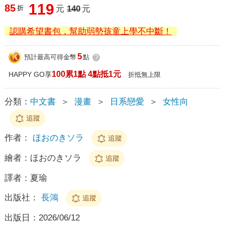
119
85
折
元
140
元
認購希望書包，幫助弱勢孩童上學不中斷！
5
預計最高可得金幣
點
?
100累1點 4點抵1元
HAPPY GO享
折抵無上限
分類：
中文書
＞
漫畫
＞
日系戀愛
＞
女性向
追蹤
作者：
ほおのきソラ
追蹤
繪者：
ほおのきソラ
追蹤
譯者：
夏瑜
出版社：
長鴻
追蹤
出版日：
2026/06/12