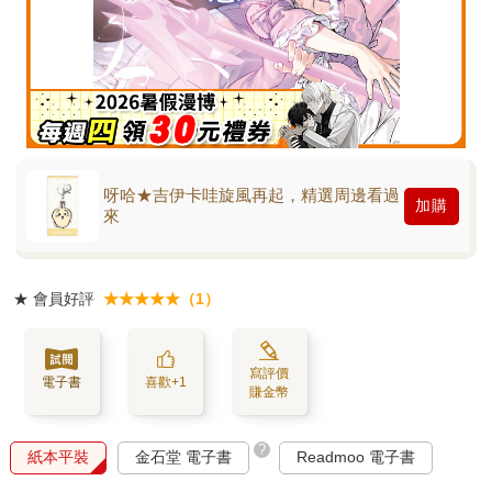
呀哈★吉伊卡哇旋風再起，精選周邊看過
加購
來
★
會員好評
★★★★★（1）
寫評價
電子書
喜歡+1
賺金幣
?
紙本平裝
金石堂 電子書
Readmoo 電子書