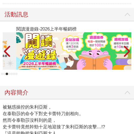
活動訊息
閱讀漫遊錄-2026上半年暢銷榜
2
內容簡介
被魅惑操控的朱利亞斯，
在泰勒莎的命令下對史卡蕾特刀劍相向。
然而令泰勒莎沒料到的是，
史卡蕾特竟然幹勁十足地迎接了朱利亞斯的攻擊…!?
『這是能夠把朱利亞斯大人