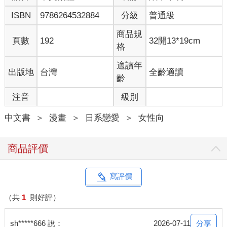
ISBN
9786264532884
分級
普通級
商品規
頁數
192
32開13*19cm
格
適讀年
出版地
台灣
全齡適讀
齡
注音
級別
中文書
＞
漫畫
＞
日系戀愛
＞
女性向
商品評價
寫評價
（共
1
則好評）
分享
sh*****666 說：
2026-07-11