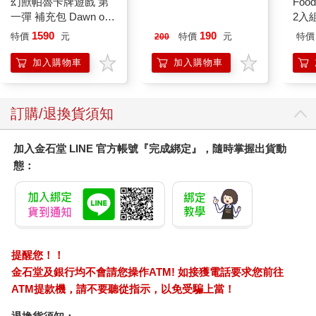
德國BRITA ON TAP V
ぷぅ崎ぷぅ奈2026 大
1664
4重微濾龍頭式濾水器
頭貼風壓克力鑰匙圈-
拍貼
替換濾芯
Q版楓旗袍ver
760
120
63
折
特價
元
特價
元
特價
加入購物車
加入購物車
您可能會喜歡
幻獸帕魯卡牌遊戲 第
MOTOR汽車百科8月
Foo
一彈 補充包 Dawn of
2026第489期
2入
Palpagos（日文版一
1590
190
特價
元
特價
元
特價
200