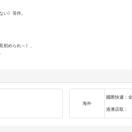
ない》等作。
見初められ～》、
。
國際快遞：
海外
港澳店取：