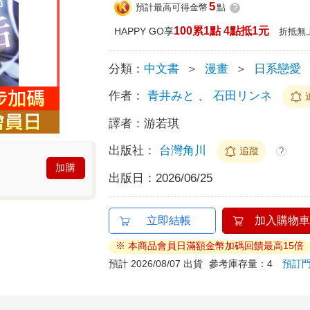
5
預計最高可得金幣
點
?
100累1點 4點抵1元
HAPPY GO享
折抵無
分類：
中文書
＞
漫畫
＞
日系戀愛
作者：
青井みと
、
石田リンネ
譯者：
游若琪
出版社：
台灣角川
追蹤
?
加購
出版日：
2026/06/25
立即結帳
加入購物車
※ 本商品會員日滿額金幣加碼回饋最高15倍
預計 2026/08/07 出貨
參考庫存量：4
預訂