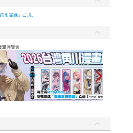
面鐳射書籤」乙張。
攻殼機動隊 (199