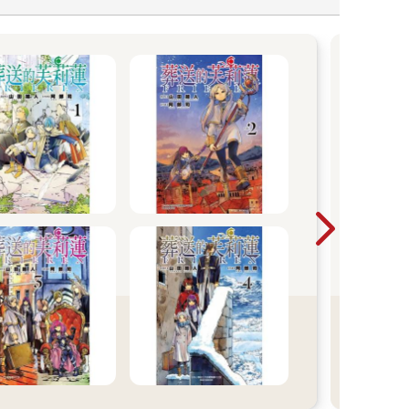
漫
動漫
裡挖