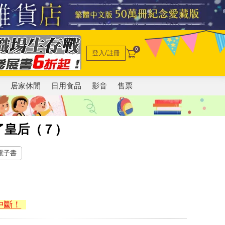
0
登入/註冊
電
居家休閒
日用食品
影音
售票
了皇后（７）
 電子書
中斷！