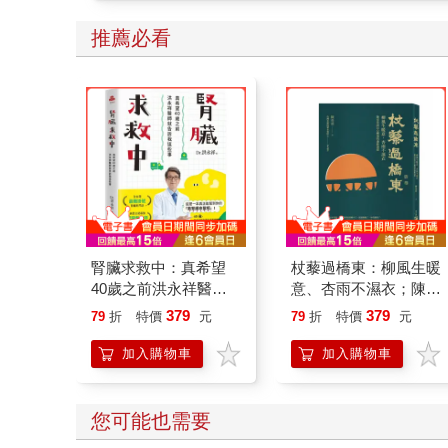
推薦必看
腎臟求救中：真希望
杖藜過橋東：柳風生暖
40歲之前洪永祥醫師
意、杏雨不濕衣；陳亮
就告訴我這些事
恭談以心轉境的適齡漫
379
379
79
折
特價
元
79
折
特價
元
想
加入購物車
加入購物車
您可能也需要