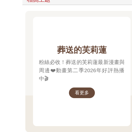
葬送的芙莉蓮
粉絲必收！葬送的芙莉蓮最新漫畫與
周邊❤️動畫第二季2026年好評熱播
中🎬
看更多