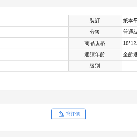
裝訂
紙本
分級
普通
商品規格
18*12
適讀年齡
全齡
級別
寫評價