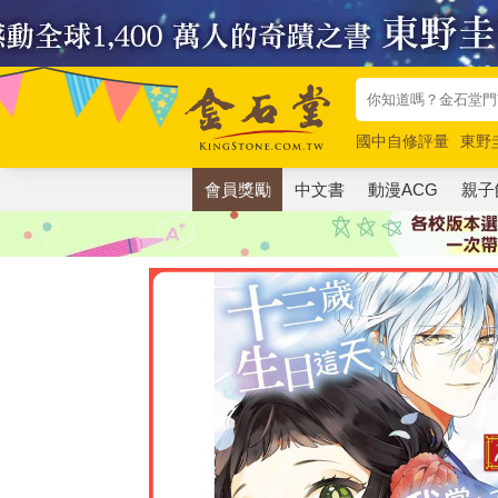
國中自修評量
東野
唯紅花綻放
奧德賽
會員獎勵
中文書
動漫ACG
親子