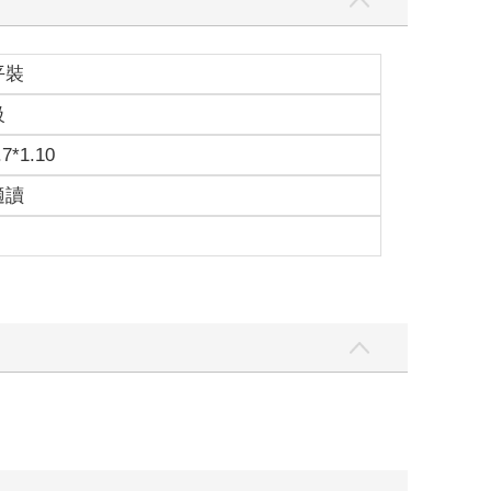
平裝
級
.7*1.10
適讀