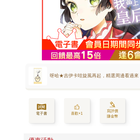
呀哈★吉伊卡哇旋風再起，精選周邊看過來
寫評價
電子書
喜歡+1
賺金幣