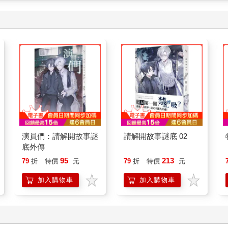
演員們：請解開故事謎
請解開故事謎底 02
底外傳
95
213
79
折
特價
元
79
折
特價
元
加入購物車
加入購物車