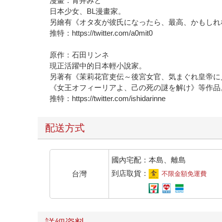
漫畫：青井みと
日本少女、BL漫畫家。
另繪有《オタ友が彼氏になったら、最高、かもしれ
推特：https://twitter.com/a0mit0
原作：石田リンネ
現正活躍中的日本輕小說家。
另著有《茉莉花官吏伝～後宮女官、気まぐれ皇帝に
《女王オフィーリアよ、己の死の謎を解け》等作品
推特：https://twitter.com/ishidarinne
配送方式
國內宅配：本島、離島
到店取貨：
台灣
不限金額免運費