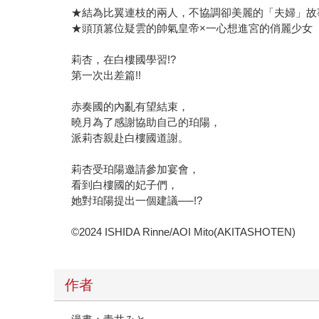
★結為比翼連枝的兩人，不協調卻美麗的「夫婦」故事
★頭頂篡位疑雲的帥氣皇帝×一心想進宮的俏麗少女
莉杏，在白樓國學習!?
第一次出差篇!!
赤奏國的內亂有望結束，
曉月為了感謝協助自己的珀陽，
派莉杏親赴白樓國道謝。
莉杏受珀陽邀請參加宴會，
看到白樓國的妃子們，
她對珀陽提出一個建議──!?
©2024 ISHIDA Rinne/AOI Mito(AKITASHOTEN)
作者