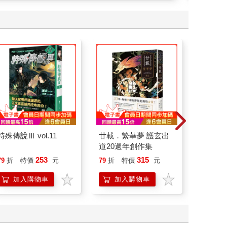
特殊傳說Ⅲ vol.11
廿載．繁華夢 護玄出
如果西遊
道20週年創作集
：《如
喵》作
253
315
79
折
特價
元
79
折
特價
元
79
折
【首卷
加入購物車
加入購物車
加