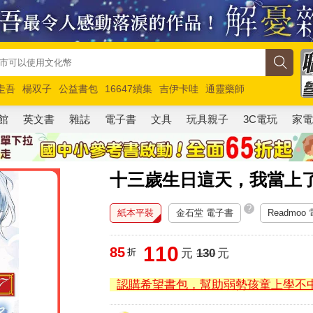
圭吾
楊双子
公益書包
16647續集
吉伊卡哇
通靈藥師
路邊攤新作
馬斯克
玩具總動員5
超慢跑
館
英文書
雜誌
電子書
文具
玩具親子
3C電玩
家
十三歲生日這天，我當上
?
紙本平裝
金石堂 電子書
Readmoo
110
85
折
元
130
元
認購希望書包，幫助弱勢孩童上學不