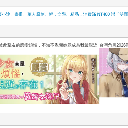
輕小說、畫冊、華人原創、輕．文學、精品，消費滿 NT480 贈「雙
惱，不知不覺間她竟成為我最親近
台灣角川2026漫畫博覽會