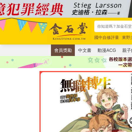
國中自修評量
東野
唯紅花綻放
奧德賽
會員獎勵
中文書
動漫ACG
親子