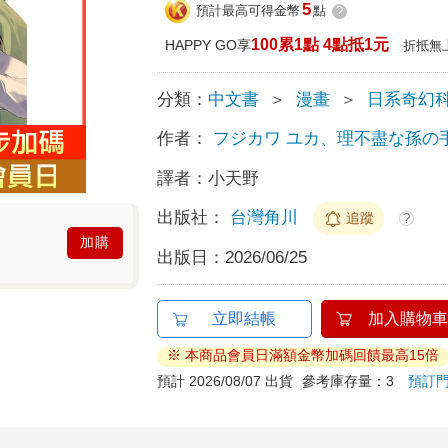
5
預計最高可得金幣
點
?
100累1點 4點抵1元
HAPPY GO享
折抵無
分類：
中文書
＞
漫畫
＞
日系奇幻
作者：
フジカワ ユカ、理不盡な孫の
譯者：
小天野
出版社：
台灣角川
追蹤
?
加購
出版日：
2026/06/25
立即結帳
加入購物車
※ 本商品會員日滿額金幣加碼回饋最高15倍
預計 2026/08/07 出貨
參考庫存量：3
預訂