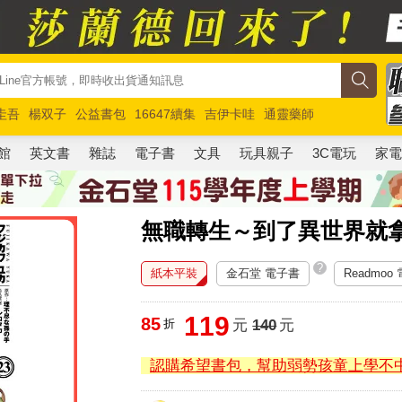
圭吾
楊双子
公益書包
16647續集
吉伊卡哇
通靈藥師
路邊攤新作
馬斯克
玩具總動員5
超慢跑
館
英文書
雜誌
電子書
文具
玩具親子
3C電玩
家
無職轉生～到了異世界就
?
紙本平裝
金石堂 電子書
Readmoo
119
85
折
元
140
元
認購希望書包，幫助弱勢孩童上學不