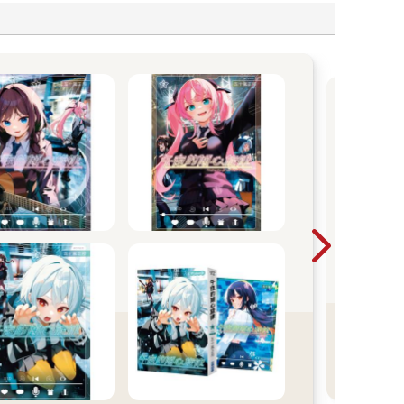
20
言觀
則的
焉的