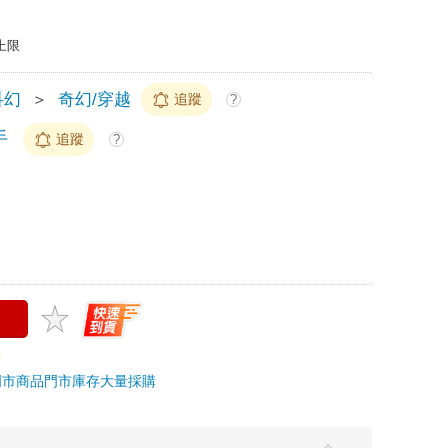
上限
科幻
＞
奇幻/穿越
追蹤
?
手
追蹤
?
門市商品
門市庫存
大量採購