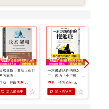
底層邏輯：看清這個世
一本書終結你的拖延
剛剛好
界的底牌
症：透過「小行動」打
相絆，
開大腦的行動開關，懶
要的自
316
237
79
折
特價
元
79
折
特價
元
79
折
人也能變身「行動派」
的37個科學方法
加入購物車
加入購物車
加