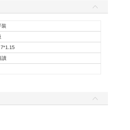
平裝
級
.7*1.15
適讀