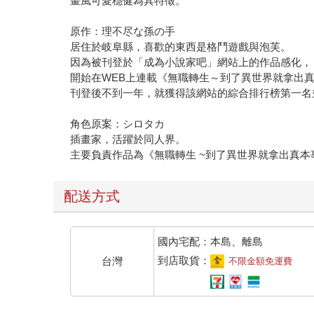
畫風可愛穩健為其特徵。
原作：理不尽な孫の手
居住於岐阜縣，喜歡的東西是格鬥遊戲與泡芙。
因為被刊登於「成為小說家吧」網站上的作品感化，
開始在WEB上連載《無職轉生～到了異世界就拿出
刊登後不到一年，就獲得該網站的綜合排行榜第一名
角色原案：シロタカ
插畫家，活躍於同人界。
主要負責作品為《無職轉生 ~到了異世界就拿出真本
配送方式
國內宅配：本島、離島
到店取貨：
台灣
不限金額免運費