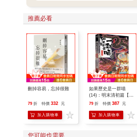
推薦必看
刪掉容易，忘掉很難
如果歷史是一群喵
(14)：明末清初篇【萌
貓漫畫學歷史】
332
387
79
折
特價
元
79
折
特價
元
加入購物車
加入購物車
您可能也需要