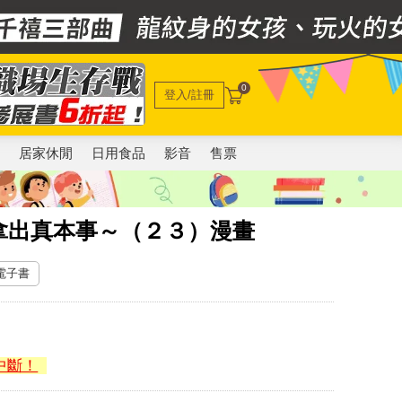
0
登入/註冊
電
居家休閒
日用食品
影音
售票
拿出真本事～（２３）漫畫
 電子書
中斷！