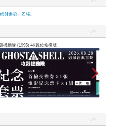
面鐳射書籤」乙張。
黃色書刊回來了