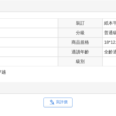
裝訂
紙本
分級
普通
商品規格
18*12
適讀年齡
全齡
級別
穿越
寫評價