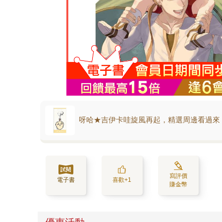
呀哈★吉伊卡哇旋風再起，精選周邊看過來
寫評價
電子書
喜歡+1
賺金幣