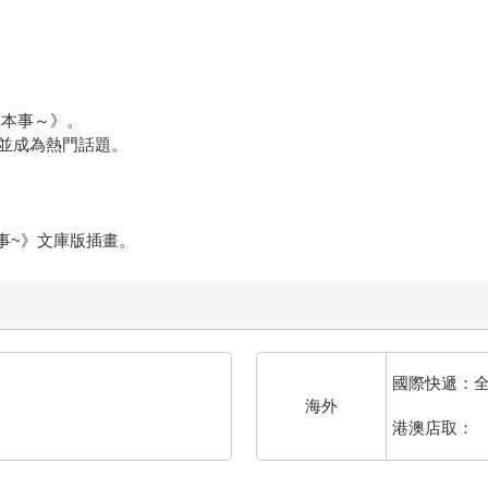
真本事～》。
並成為熱門話題。
事~》文庫版插畫。
國際快遞：
海外
港澳店取：