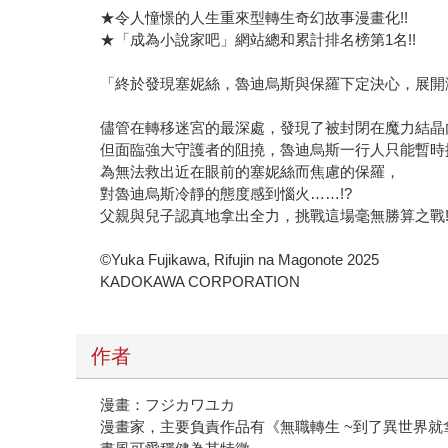
★令人憧憬的人生重來型轉生奇幻故事漫畫化!!
★「成為小說家吧」網站總和累計排名榜第1名!!
「終於發現塞妮絲，魯迪烏斯與保羅下定決心，展開激
儘管在轉移迷宮的最深處，發現了被封閉在魔力結晶
但面臨強大守護者的阻撓，魯迪烏斯一行人只能暫時
為無法救出近在眼前的塞妮絲而焦慮的保羅，
對魯迪烏斯冷靜的態度感到惱火……!?
父親與兒子認真地拿出全力，挑戰這場毫無勝算之戰!
©Yuka Fujikawa, Rifujin na Magonote 2025
KADOKAWA CORPORATION
作者
漫畫：フジカワユカ
漫畫家，主要負責作品有《無職轉生 ~到了異世界就