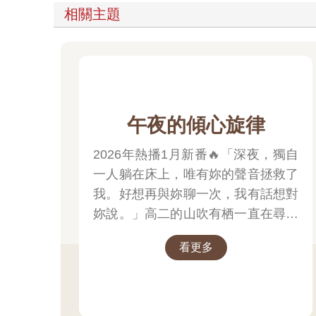
相關主題
午夜的傾心旋律
2026年熱播1月新番🔥「深夜，獨自
一人躺在床上，唯有妳的聲音拯救了
我。好想再與妳聊一次，我有話想對
妳說。」高二的山吹有栖一直在尋找
一個長相成謎、本名不詳，化名為
看更多
「阿波羅」在線上廣播電臺主持節目
的少女。