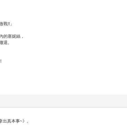
戰!!」
內的塞妮絲，
撤退。
!
拿出真本事~》。