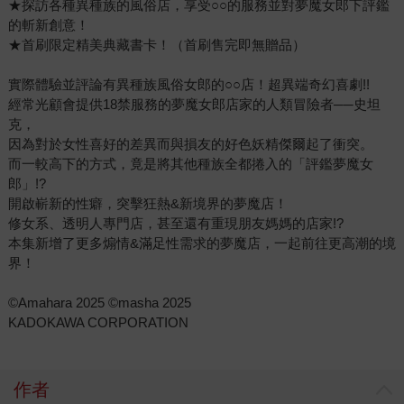
★探訪各種異種族的風俗店，享受○○的服務並對夢魔女郎下評鑑
的斬新創意！
★首刷限定精美典藏書卡！（首刷售完即無贈品）
實際體驗並評論有異種族風俗女郎的○○店！超異端奇幻喜劇!!
經常光顧會提供18禁服務的夢魔女郎店家的人類冒險者──史坦
克，
因為對於女性喜好的差異而與損友的好色妖精傑爾起了衝突。
而一較高下的方式，竟是將其他種族全都捲入的「評鑑夢魔女
郎」!?
開啟嶄新的性癖，突擊狂熱&新境界的夢魔店！
修女系、透明人專門店，甚至還有重現朋友媽媽的店家!?
本集新增了更多煽情&滿足性需求的夢魔店，一起前往更高潮的境
界！
©Amahara 2025 ©masha 2025
KADOKAWA CORPORATION
作者