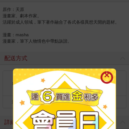
原作：天原
漫畫家、劇本作家。
活躍於成人領域，筆下著作融合了各式各樣異想天開的題材。
漫畫：masha
漫畫家，筆下人物情色中帶點詼諧。
配送方式
國內宅配：本島、離島
到店取貨：
台灣
不限金額免運費
港澳店取：
海外
詳細資料