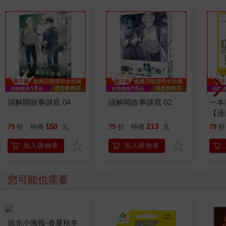
請解開故事謎底 04
請解開故事謎底 02
一本
【漫
行動
150
213
79
折
特價
元
79
折
特價
元
79
折
開關
「行
加入購物車
加入購物車
學方
您可能也需要