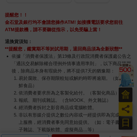
提醒您！！
金石堂及銀行均不會請您操作ATM! 如接獲電話要求您前往
ATM提款機，請不要聽從指示，以免受騙上當！
退換貨須知：
**提醒您，鑑賞期不等於試用期，退回商品須為全新狀態**
依據「消費者保護法」第19條及行政院消費者保護處公告之
「通訊交易解除權合理例外情事適用準則」，以下商品購買
後，除商品本身有瑕疵外，將不提供7天的猶豫期：
易於腐敗、保存期限較短或解約時即將逾期。（如：生
鮮食品）
會
依消費者要求所為之客製化給付。（客製化商品）
報紙、期刊或雜誌。（含MOOK、外文雜誌）
員
經消費者拆封之影音商品或電腦軟體。
非以有形媒介提供之數位內容或一經提供即為完成之線
日
上服務，經消費者事先同意始提供。（如：電子書、電
子雜誌、下載版軟體、虛擬商品…等）
已拆封之個人衛生用品。（如：內衣褲、刮鬍刀、除毛