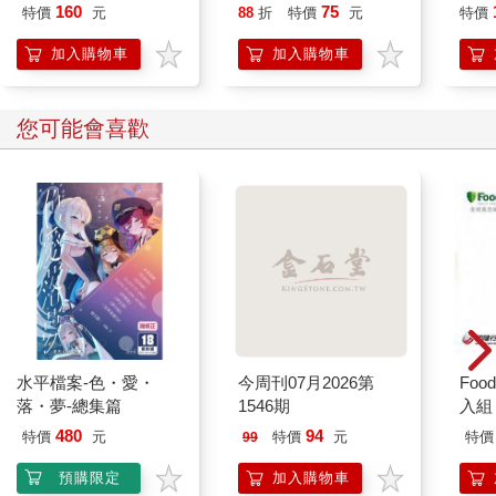
代銷
160
75
特價
元
88
折
特價
元
特價
加入購物車
加入購物車
您可能會喜歡
水平檔案-色・愛・
今周刊07月2026第
Foo
落・夢-總集篇
1546期
入組
480
94
特價
元
特價
元
特價
99
預購限定
加入購物車