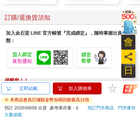
訂購/退換貨須知
加入金石堂 LINE 官方帳號『完成綁定』，隨時掌握出貨動
會
態：
員
日
提醒您！！
金石堂及銀行均不會請您操作ATM! 如接獲電話要求您前往
立即結帳
加入購物車
ATM提款機，請不要聽從指示，以免受騙上當！
※ 本商品會員日滿額金幣加碼回饋最高15倍
退換貨須知：
預計 2026/08/08 出貨
參考庫存量：6
預訂門市商品
門市庫存
大量採購
**提醒您，鑑賞期不等於試用期，退回商品須為全新狀態**
依據「消費者保護法」第19條及行政院消費者保護處公告之
「通訊交易解除權合理例外情事適用準則」，以下商品購買
後，除商品本身有瑕疵外，將不提供7天的猶豫期：