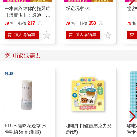
一本書終結你的拖延症
叛逆玩家 01
祕密
【漫畫版】：透過「小
行動」打開大腦的行動
237
253
79
折
特價
元
79
折
特價
元
79
折
開關，懶人也能變身
「行動派」的37個科
加入購物車
加入購物車
學方法
您可能也需要
PLUS 貓咪花邊章 米
哩哩扣扣磁鐵壓克力夾
哆啦A
色毛線5mm(限量)
(珍奶)
遊卡