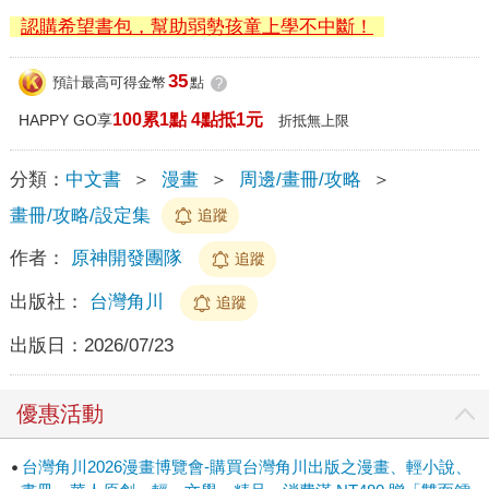
認購希望書包，幫助弱勢孩童上學不中斷！
35
預計最高可得金幣
點
?
100累1點 4點抵1元
HAPPY GO享
折抵無上限
分類：
中文書
＞
漫畫
＞
周邊/畫冊/攻略
＞
畫冊/攻略/設定集
追蹤
作者：
原神開發團隊
追蹤
出版社：
台灣角川
追蹤
出版日：
2026/07/23
優惠活動
台灣角川2026漫畫博覽會-購買台灣角川出版之漫畫、輕小說、