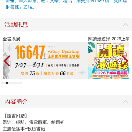
畫冊、華人原創、輕．文學、精品，消費滿 NT480 贈「雙面鐳
射書籤」乙張。
活動訊息
閱讀漫遊錄-2026上半年暢銷榜
內容簡介
【隨書附贈】
溫迪、鍾離、雷電將軍、納西妲
主題便箋本+軟磁書籤