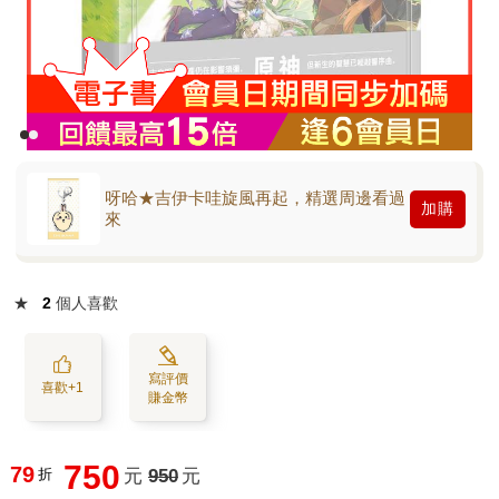
呀哈★吉伊卡哇旋風再起，精選周邊看過
加購
來
★
2
個人喜歡
寫評價
喜歡+1
賺金幣
750
79
折
元
950
元