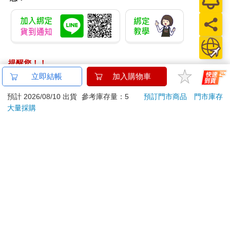
提醒您！！
金石堂及銀行均不會請您操作ATM! 如接獲電話要求您前往
立即結帳
加入購物車
ATM提款機，請不要聽從指示，以免受騙上當！
預計 2026/08/10 出貨
參考庫存量：5
預訂門市商品
門市庫存
退換貨須知：
大量採購
**提醒您，鑑賞期不等於試用期，退回商品須為全新狀態**
依據「消費者保護法」第19條及行政院消費者保護處公告之
「通訊交易解除權合理例外情事適用準則」，以下商品購買
後，除商品本身有瑕疵外，將不提供7天的猶豫期：
易於腐敗、保存期限較短或解約時即將逾期。（如：生
鮮食品）
依消費者要求所為之客製化給付。（客製化商品）
報紙、期刊或雜誌。（含MOOK、外文雜誌）
經消費者拆封之影音商品或電腦軟體。