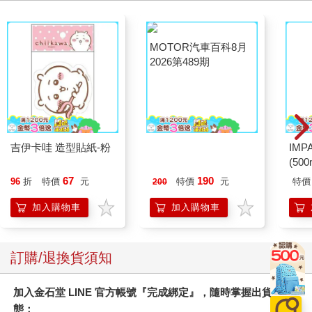
吉伊卡哇 造型貼紙-粉
MOTOR汽車百科8月
IM
2026第489期
(50
IMC
67
190
96
折
特價
元
特價
元
特價
200
加入購物車
加入購物車
訂購/退換貨須知
加入金石堂 LINE 官方帳號『完成綁定』，隨時掌握出貨動
態：