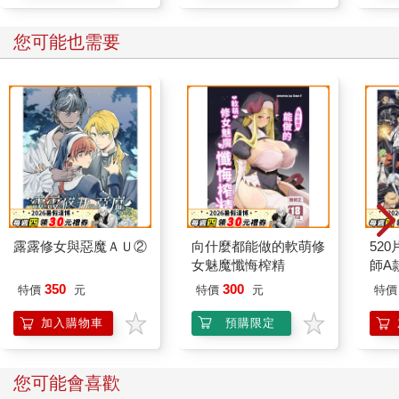
您可能也需要
露露修女與惡魔ＡＵ②
向什麼都能做的軟萌修
52
女魅魔懺悔榨精
師A款
350
300
特價
元
特價
元
特價
加入購物車
預購限定
您可能會喜歡