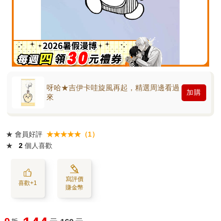
呀哈★吉伊卡哇旋風再起，精選周邊看過
加購
來
★
會員好評
★★★★★（1）
★
2
個人喜歡
寫評價
喜歡+1
賺金幣