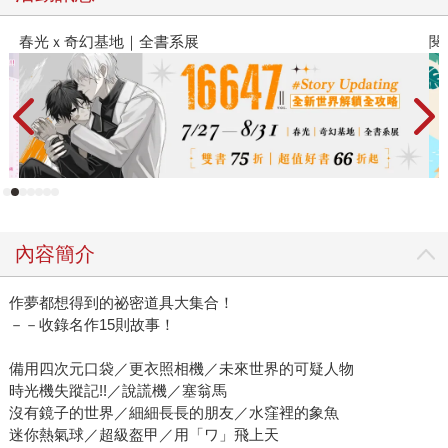
閱讀漫遊錄-2026上半年暢銷榜
內容簡介
作夢都想得到的祕密道具大集合！
－－收錄名作15則故事！
備用四次元口袋／更衣照相機／未來世界的可疑人物
時光機失蹤記!!／說謊機／塞翁馬
沒有鏡子的世界／細細長長的朋友／水窪裡的象魚
迷你熱氣球／超級盔甲／用「ワ」飛上天