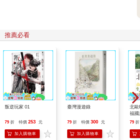
推薦必看
叛逆玩家 01
臺灣漫遊錄
北歐
福國
253
300
79
折
特價
元
79
折
特價
元
79
折
加入購物車
加入購物車