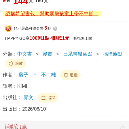
144
9
折
元
160
元
認購希望書包，幫助弱勢孩童上學不中斷！
5
預計最高可得金幣
點
?
100累1點 4點抵1元
HAPPY GO享
折抵無上限
分類：
中文書
＞
漫畫
＞
日系輕鬆幽默
＞
搞怪幽默
追蹤
作者：
藤子．F．不二雄
追蹤
譯者：
KIMI
出版社：
青文
追蹤
出版日：
2026/06/10
活動訊息