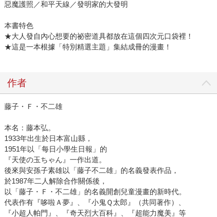
惡魔護照／和平天線／發明家的大發明
本書特色
★大人發自內心想要的祕密道具都放在這個四次元口袋裡！
★這是一本根據「特別精選主題」集結成冊的漫畫！
作者
藤子・Ｆ・不二雄
本名：藤本弘。
1933年出生於日本富山縣，
1951年以「每日小學生日報」的
『天使の玉ちゃん』一作出道。
後來與安孫子素雄以「藤子不二雄」的名義發表作品，
於1987年二人解除合作關係後，
以「藤子・Ｆ・不二雄」的名義開創兒童漫畫的新時代。
代表作有『哆啦Ａ夢』、『小鬼Ｑ太郎』（共同著作）、
『小超人帕門』、『奇天烈大百科』、『超能力魔美』等