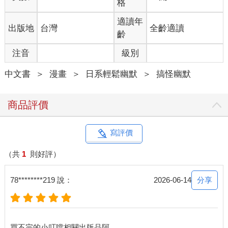
格
適讀年
出版地
台灣
全齡適讀
齡
注音
級別
中文書
＞
漫畫
＞
日系輕鬆幽默
＞
搞怪幽默
商品評價
寫評價
（共
1
則好評）
分享
78********219 說：
2026-06-14
買不完的小叮噹相關出版品阿