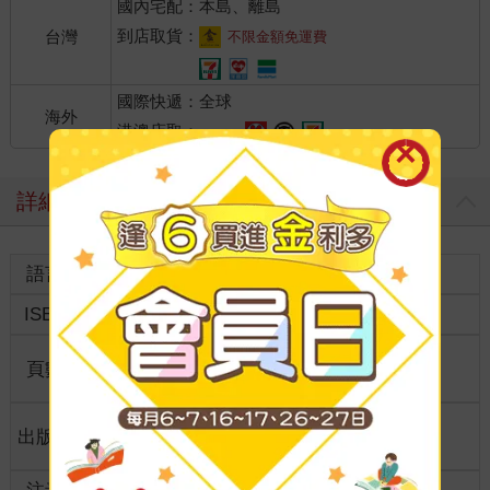
國內宅配：本島、離島
到店取貨：
台灣
不限金額免運費
國際快遞：全球
海外
港澳店取：
詳細資料
語言
中文繁體
裝訂
紙本平裝
ISBN
9786264496131
分級
普通級
商品規
頁數
146
32開13*19cm
格
適讀年
出版地
台灣
全齡適讀
齡