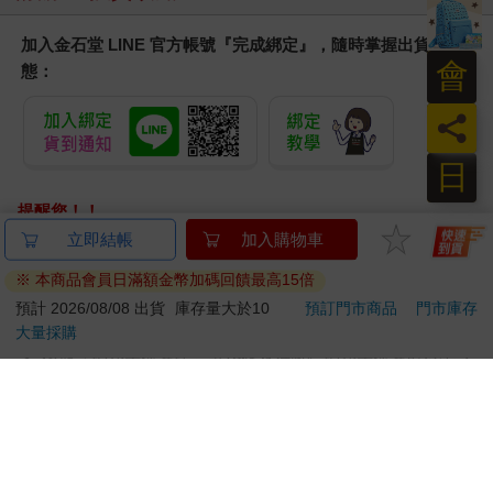
加入金石堂 LINE 官方帳號『完成綁定』，隨時掌握出貨動
會
態：
員
日
提醒您！！
金石堂及銀行均不會請您操作ATM! 如接獲電話要求您前往
立即結帳
加入購物車
ATM提款機，請不要聽從指示，以免受騙上當！
※ 本商品會員日滿額金幣加碼回饋最高15倍
退換貨須知：
預計 2026/08/08 出貨
庫存量大於10
預訂門市商品
門市庫存
大量採購
**提醒您，鑑賞期不等於試用期，退回商品須為全新狀態**
依據「消費者保護法」第19條及行政院消費者保護處公告之
「通訊交易解除權合理例外情事適用準則」，以下商品購買
後，除商品本身有瑕疵外，將不提供7天的猶豫期：
易於腐敗、保存期限較短或解約時即將逾期。（如：生
鮮食品）
依消費者要求所為之客製化給付。（客製化商品）