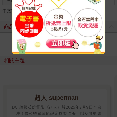
注音
級別
中文書
＞
漫畫
＞
日系輕鬆幽默
＞
搞怪幽默
商品評價
寫評價
相關主題
超人 superman
DC 超級英雄電影《超人》於2025年7月9日全台
上映！快來收藏電影設定啟發原著，以及帥氣週