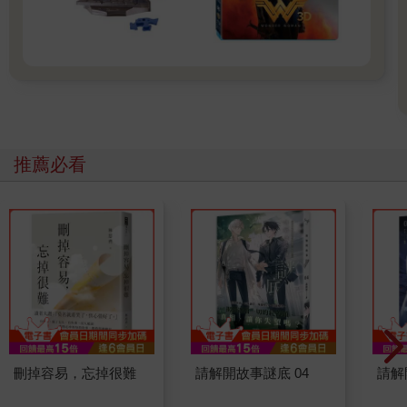
推薦必看
刪掉容易，忘掉很難
請解開故事謎底 04
請解