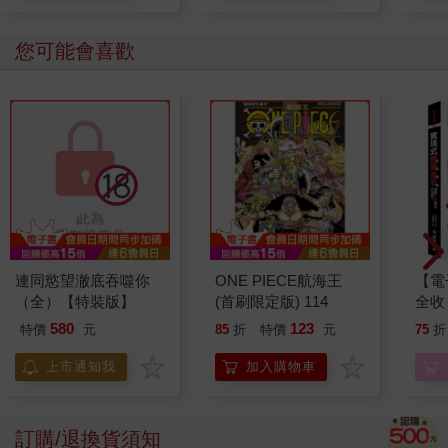
您可能會喜歡
連同慾望澈底吞噬你
ONE PIECE航海王
【電
（全）【特裝版】
(首刷限定版) 114
全收
用背
580
123
特價
元
85
折
特價
元
75
折
錄！
境圖
上市通知我
加入購物車
事時
老師
訂購/退換貨須知