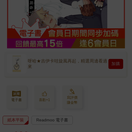
呀哈★吉伊卡哇旋風再起，精選周邊看過
加購
來
寫評價
電子書
喜歡+1
賺金幣
紙本平裝
Readmoo 電子書