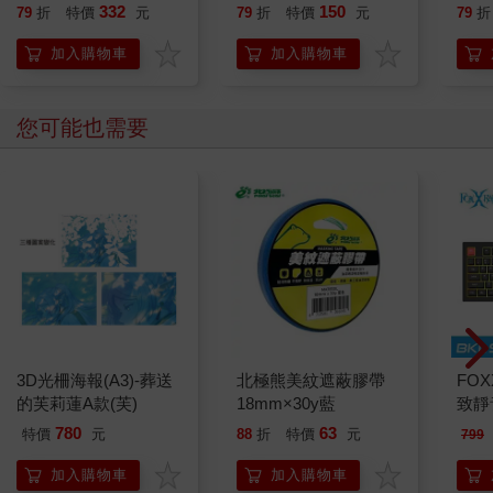
332
150
79
折
特價
元
79
折
特價
元
79
折
加入購物車
加入購物車
您可能也需要
3D光柵海報(A3)-葬送
北極熊美紋遮蔽膠帶
FOX
的芙莉蓮A款(芙)
18mm×30y藍
致靜
BKL-
780
63
特價
元
88
折
特價
元
799
加入購物車
加入購物車