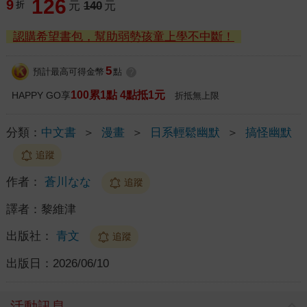
126
9
折
元
140
元
認購希望書包，幫助弱勢孩童上學不中斷！
5
預計最高可得金幣
點
?
100累1點 4點抵1元
HAPPY GO享
折抵無上限
分類：
中文書
＞
漫畫
＞
日系輕鬆幽默
＞
搞怪幽默
追蹤
作者：
蒼川なな
追蹤
譯者：
黎維津
出版社：
青文
追蹤
出版日：
2026/06/10
活動訊息