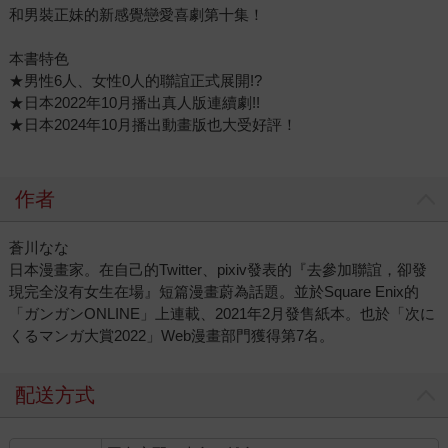
和男裝正妹的新感覺戀愛喜劇第十集！
本書特色
★男性6人、女性0人的聯誼正式展開!?
★日本2022年10月播出真人版連續劇!!
★日本2024年10月播出動畫版也大受好評！
作者
蒼川なな
日本漫畫家。在自己的Twitter、pixiv發表的『去參加聯誼，卻發
現完全沒有女生在場』短篇漫畫蔚為話題。並於Square Enix的
「ガンガンONLINE」上連載、2021年2月發售紙本。也於「次に
くるマンガ大賞2022」Web漫畫部門獲得第7名。
配送方式