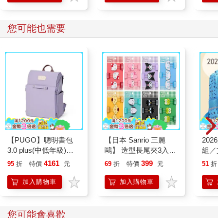
您可能也需要
【PUGO】聰明書包
【日本 Sanrio 三麗
20
3.0 plus(中低年級)雪
鷗】 造型長尾夾3入組
組／
紫 全新進化玩美上市
(8款可選) 凱蒂貓 Hello
4161
399
95
折
特價
元
69
折
特價
元
51
折
Kitty 庫洛米 布丁狗 酷
企鵝
加入購物車
加入購物車
您可能會喜歡