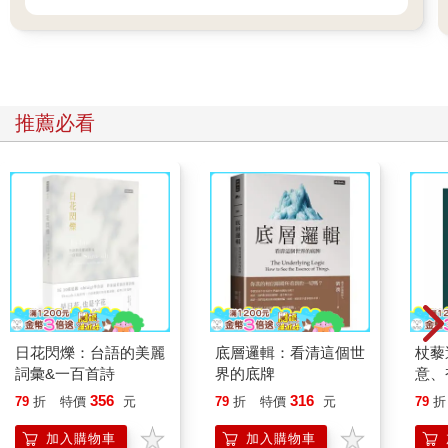
推薦必看
日花閃爍：台語的美麗
底層邏輯：看清這個世
杖藜
詞彙&一百首詩
界的底牌
意、
恭談
356
316
79
折
特價
元
79
折
特價
元
79
折
想
加入購物車
加入購物車