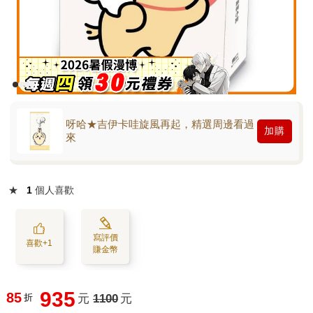
呀哈★吉伊卡哇旋風再起，精選周邊看過
加購
來
★
1
個人喜歡
寫評價
喜歡+1
賺金幣
935
85
折
元
1100
元