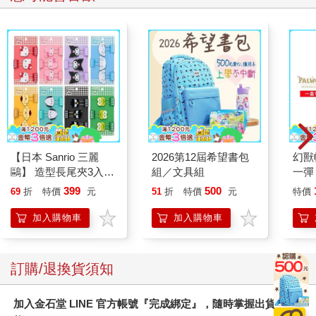
【日本 Sanrio 三麗
2026第12屆希望書包
幻獸
鷗】 造型長尾夾3入組
組／文具組
一彈 
(8款可選) 凱蒂貓 Hello
Pal
399
500
69
折
特價
元
51
折
特價
元
特價
Kitty 庫洛米 布丁狗 酷
盒）
企鵝
加入購物車
加入購物車
訂購/退換貨須知
加入金石堂 LINE 官方帳號『完成綁定』，隨時掌握出貨動