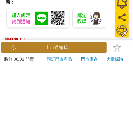
態：
提醒您！！
金石堂及銀行均不會請您操作ATM! 如接獲電話要求您前往
上市通知我
ATM提款機，請不要聽從指示，以免受騙上當！
將於 08/31 開賣
預訂門市商品
門市庫存
大量採購
退換貨須知：
**提醒您，鑑賞期不等於試用期，退回商品須為全新狀態**
依據「消費者保護法」第19條及行政院消費者保護處公告之
「通訊交易解除權合理例外情事適用準則」，以下商品購買
後，除商品本身有瑕疵外，將不提供7天的猶豫期：
易於腐敗、保存期限較短或解約時即將逾期。（如：生
鮮食品）
依消費者要求所為之客製化給付。（客製化商品）
報紙、期刊或雜誌。（含MOOK、外文雜誌）
經消費者拆封之影音商品或電腦軟體。