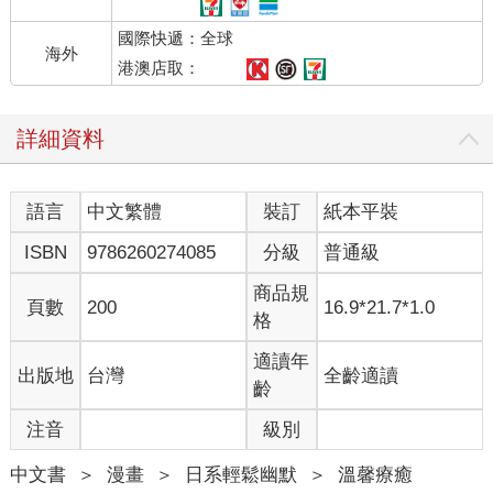
國際快遞：全球
海外
港澳店取：
詳細資料
語言
中文繁體
裝訂
紙本平裝
ISBN
9786260274085
分級
普通級
商品規
頁數
200
16.9*21.7*1.0
格
適讀年
出版地
台灣
全齡適讀
齡
注音
級別
中文書
＞
漫畫
＞
日系輕鬆幽默
＞
溫馨療癒