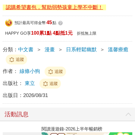
認購希望書包，幫助弱勢孩童上學不中斷！
45
預計最高可得金幣
點
?
100累1點 4點抵1元
HAPPY GO享
折抵無上限
分類：
中文書
＞
漫畫
＞
日系輕鬆幽默
＞
溫馨療癒
追蹤
作者：
線條小狗
追蹤
出版社：
東立
追蹤
出版日：
2026/08/31
活動訊息
閱讀漫遊錄-2026上半年暢銷榜
2