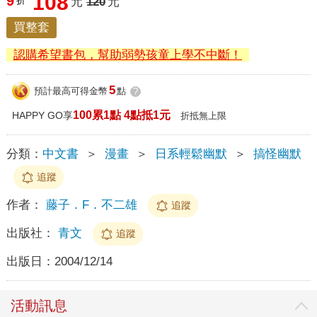
108
9
折
元
120
元
買整套
認購希望書包，幫助弱勢孩童上學不中斷！
5
預計最高可得金幣
點
?
100累1點 4點抵1元
HAPPY GO享
折抵無上限
分類：
中文書
＞
漫畫
＞
日系輕鬆幽默
＞
搞怪幽默
追蹤
作者：
藤子．F．不二雄
追蹤
出版社：
青文
追蹤
出版日：
2004/12/14
活動訊息