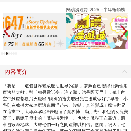
閱讀漫遊錄-2026上半年暢銷榜
2
內容簡介
「要是……這個世界變成魔法世界的話!!」夢到自己變得能夠使用
魔法的大雄，對「如果電話亭」許了願，結果隔天早上，鎮上的
空中到處都是飛天魔毯!!媽媽的指尖發出光芒後就做好了早餐、小
學則在教授大家怎麼讓東西浮起來。沒錯，真的變成了魔法世界!!
在這當中，大雄與哆啦A夢邂逅了魔界博士滿月先生和他的女兒美
夜子，聽說了博士的「魔界接近說」。也就是魔界正在靠近，將
來會毀滅地球。大雄他們一時之間還難以相信。然而，隔天，他
們再次造訪滿月博士的家時，博士的家已經完全不見蹤影了!!在謎