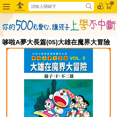
0
哆啦A夢大長篇(05)大雄在魔界大冒險