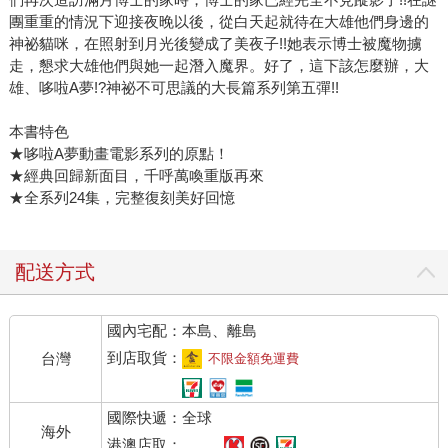
團重重的情況下迎接夜晚以後，從白天起就待在大雄他們身邊的
神祕貓咪，在照射到月光後變成了美夜子!!她表示博士被魔物擄
走，懇求大雄他們與她一起潛入魔界。好了，這下該怎麼辦，大
雄、哆啦A夢!?神祕不可思議的大長篇系列第五彈!!
本書特色
★哆啦A夢動畫電影系列的原點！
★經典回歸新面目，千呼萬喚重版再來
★全系列24集，完整復刻美好回憶
配送方式
國內宅配：本島、離島
到店取貨：
台灣
不限金額免運費
國際快遞：全球
海外
港澳店取：