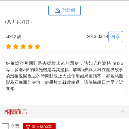
寫評價
（共
1
則好評）
分享
ct912 說：
2013-03-14
好萊塢洋片回到過去拯救未來的題材，諸如哈利波特 mib 3
等，多啦a夢的時光機是為其濫觴，哆啦a夢與大雄在魔界故事
的最後返回過去的時間點阻止大雄使用如果電話亭，卻被惡魔
變為石像而告失敗，結果故事就此輪迴，這個構想日本早了近
相關商品
全選
加入購物車