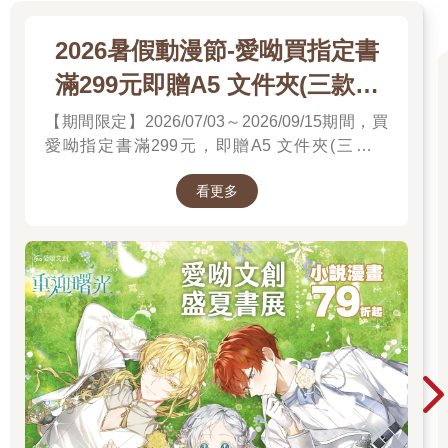
2026暑假動漫節-愛呦買指定書
滿299元即贈A5 文件夾(三款隨
機)
【期間限定】2026/07/03～2026/09/15期間，買
愛呦指定書滿299元，即贈A5 文件夾(三款隨
機)！單筆訂單不累贈，數量有限，送完為止！
看更多