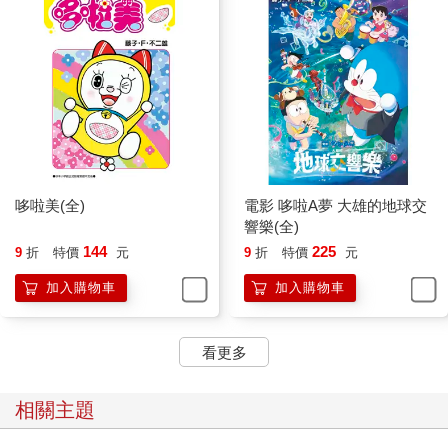
哆啦美(全)
電影 哆啦A夢 大雄的地球交
響樂(全)
144
225
9
折
特價
元
9
折
特價
元
加入購物車
加入購物車
看更多
相關主題