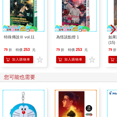
特殊傳說Ⅲ vol.11
為怪談點燈 1
如果
(1
貓漫
253
253
79
折
特價
元
79
折
特價
元
79
折
加入購物車
加入購物車
您可能也需要