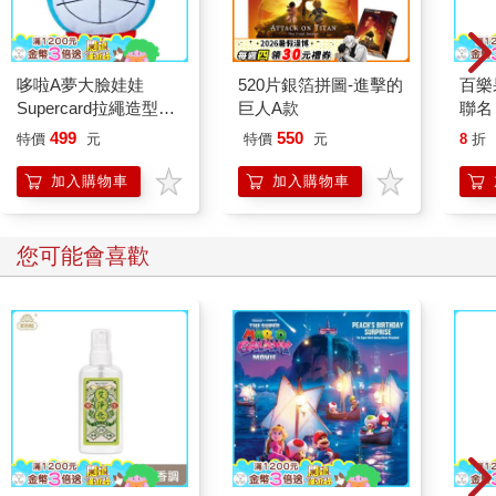
哆啦A夢大臉娃娃
520片銀箔拼圖-進擊的
百樂果
Supercard拉繩造型悠
巨人A款
聯名
遊卡【受託代銷】
499
550
特價
元
特價
元
8
折
加入購物車
加入購物車
您可能會喜歡