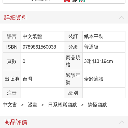
詳細資料
語言
中文繁體
裝訂
紙本平裝
ISBN
9789861560038
分級
普通級
商品規
頁數
0
32開13*19cm
格
適讀年
出版地
台灣
全齡適讀
齡
注音
級別
中文書
＞
漫畫
＞
日系輕鬆幽默
＞
搞怪幽默
商品評價