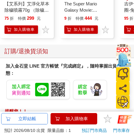
【艾系列】艾淨化草本
The Super Mario
吉伊卡哇 
除穢噴霧70g （除穢/
Galaxy Movie:
圈-
平安/淨化/艾草/芙蓉/
Peach`s Birthday
299
444
75
折
特價
元
9
折
特價
元
95
折
抹草） 此為單瓶賣場
Surprise: The Super
另有多瓶組優惠賣場
Mario Galaxy Movie
加入購物車
加入購物車
Storybook
訂購/退換貨須知
加入金石堂 LINE 官方帳號『完成綁定』，隨時掌握出貨動
態：
提醒您！！
金石堂及銀行均不會請您操作ATM! 如接獲電話要求您前往
立即結帳
加入購物車
ATM提款機，請不要聽從指示，以免受騙上當！
預計 2026/08/10 出貨
限量品餘：1
預訂門市商品
門市庫存