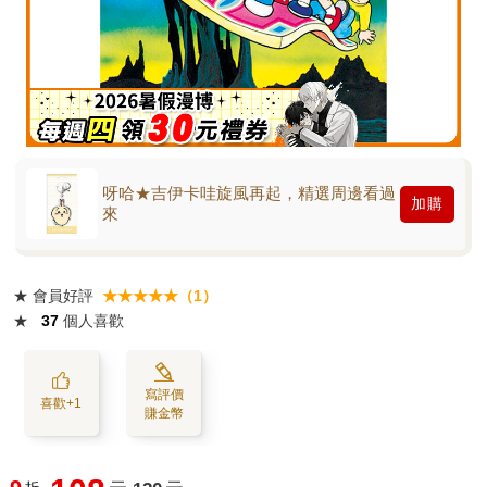
呀哈★吉伊卡哇旋風再起，精選周邊看過
加購
來
★
會員好評
★★★★★（1）
★
37
個人喜歡
寫評價
喜歡+1
賺金幣