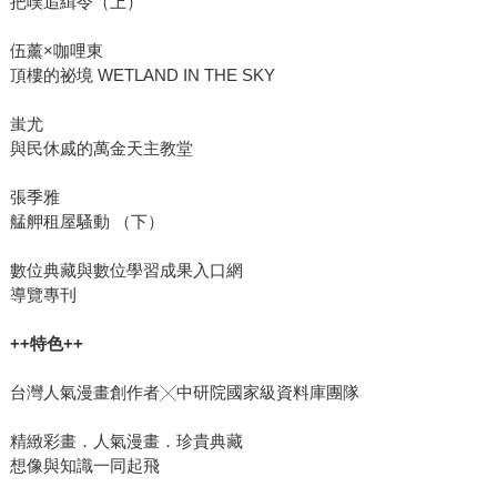
把噗追緝令（上）
伍薰×咖哩東
頂樓的祕境 WETLAND IN THE SKY
蚩尤
與民休戚的萬金天主教堂
張季雅
艋舺租屋騷動 （下）
數位典藏與數位學習成果入口網
導覽專刊
++特色++
台灣人氣漫畫創作者╳中研院國家級資料庫團隊
精緻彩畫．人氣漫畫．珍貴典藏
想像與知識一同起飛