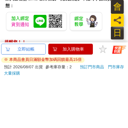
會
態：
員
日
提醒您！！
金石堂及銀行均不會請您操作ATM! 如接獲電話要求您前往
立即結帳
加入購物車
ATM提款機，請不要聽從指示，以免受騙上當！
※ 本商品會員日滿額金幣加碼回饋最高15倍
退換貨須知：
預計 2026/08/07 出貨
參考庫存量：2
預訂門市商品
門市庫存
大量採購
**提醒您，鑑賞期不等於試用期，退回商品須為全新狀態**
依據「消費者保護法」第19條及行政院消費者保護處公告之
「通訊交易解除權合理例外情事適用準則」，以下商品購買
後，除商品本身有瑕疵外，將不提供7天的猶豫期：
易於腐敗、保存期限較短或解約時即將逾期。（如：生
鮮食品）
依消費者要求所為之客製化給付。（客製化商品）
報紙、期刊或雜誌。（含MOOK、外文雜誌）