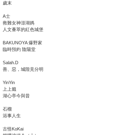
歲末
A士
救難女神澎湖媽
人文薈萃的紅色城堡
BAKUNOYA 爆野家
臨時預約 陰陽堂
Salah.D
善、惡，城隍見分明
YinYin
上上籤
湖心亭今與昔
石榴
浴事人生
古怪KoKai