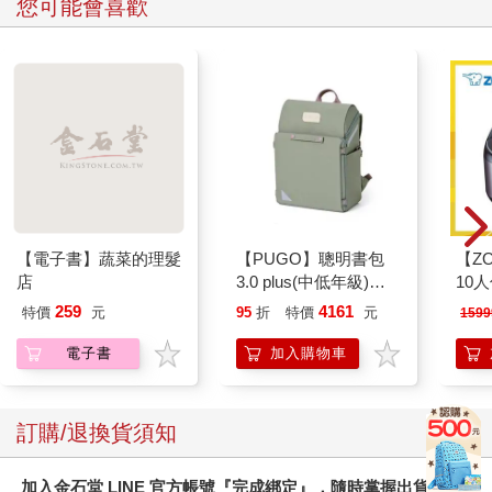
您可能會喜歡
【電子書】蔬菜的理髮
【PUGO】聰明書包
【ZO
店
3.0 plus(中低年級)沙
10
綠 全新進化玩美上市
微電
259
4161
特價
元
95
折
特價
元
1599
ZAF1
電子書
加入購物車
訂購/退換貨須知
加入金石堂 LINE 官方帳號『完成綁定』，隨時掌握出貨動