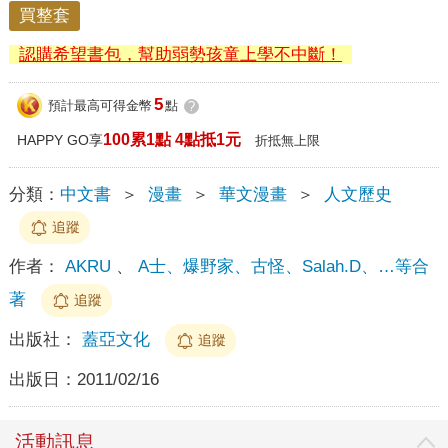
買整套
認購希望書包，幫助弱勢孩童上學不中斷！
5
預計最高可得金幣
點
?
100累1點 4點抵1元
HAPPY GO享
折抵無上限
分類：
中文書
＞
漫畫
＞
華文漫畫
＞
人文歷史
追蹤
作者：
AKRU
、
A士、爆野家、古怪、Salah.D、…等合
著
追蹤
出版社：
蓋亞文化
追蹤
出版日：
2011/02/16
活動訊息