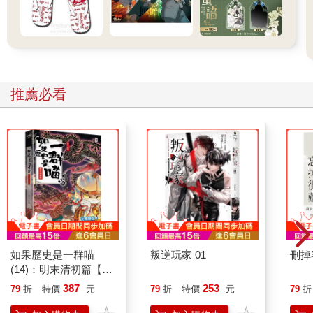
推薦必看
如果歷史是一群喵
叛逆玩家 01
刪掉
(14)：明末清初篇【萌
貓漫畫學歷史】
387
253
79
折
特價
元
79
折
特價
元
79
折