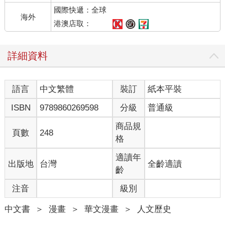
國際快遞：全球
海外
港澳店取：
詳細資料
語言
中文繁體
裝訂
紙本平裝
ISBN
9789860269598
分級
普通級
商品規
頁數
248
格
適讀年
出版地
台灣
全齡適讀
齡
注音
級別
中文書
＞
漫畫
＞
華文漫畫
＞
人文歷史