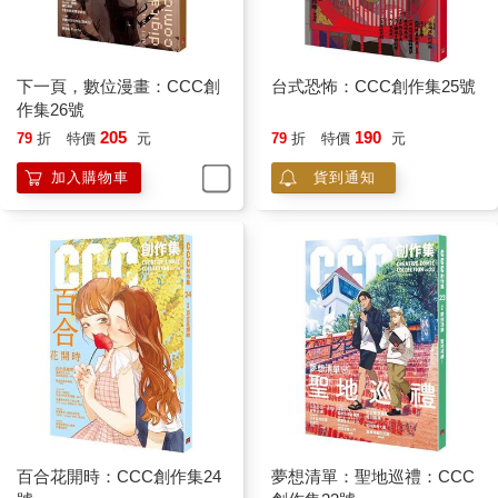
下一頁，數位漫畫：CCC創
台式恐怖：CCC創作集25號
作集26號
205
190
79
折
特價
元
79
折
特價
元
加入購物車
貨到通知
百合花開時：CCC創作集24
夢想清單：聖地巡禮：CCC