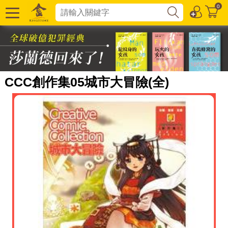
0
CCC創作集05城市大冒險(全)