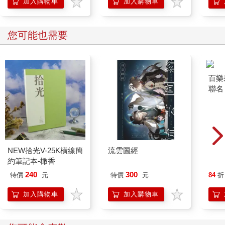
加入購物車
加入購物車
您可能也需要
NEW拾光V-25K橫線簡
流雲圖經
百樂果
約筆記本-橄香
聯名
240
300
特價
元
特價
元
84
折
加入購物車
加入購物車