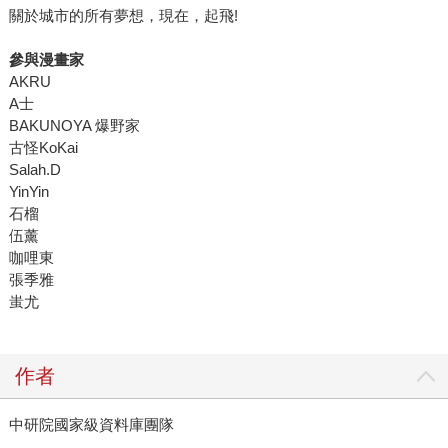
關於城市的所有夢想，現在，起飛!
參與漫畫家
AKRU
A士
BAKUNOYA 爆野家
古怪KoKai
Salah.D
YinYin
石榴
伍薰
咖哩東
張季雅
蚩尤
作者
中研院國家級資料庫團隊