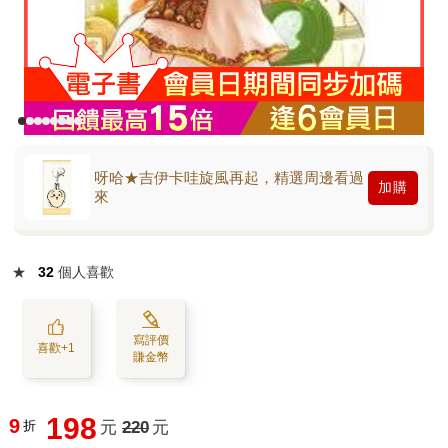
呀哈★吉伊卡哇旋風再起，精選周邊看過
加購
來
★
32
個人喜歡
寫評價
喜歡+1
賺金幣
198
9
折
元
220
元