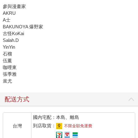
參與漫畫家
AKRU
A士
BAKUNOYA 爆野家
古怪KoKai
Salah.D
YinYin
石榴
伍薰
咖哩東
張季雅
蚩尤
配送方式
國內宅配：本島、離島
到店取貨：
台灣
不限金額免運費