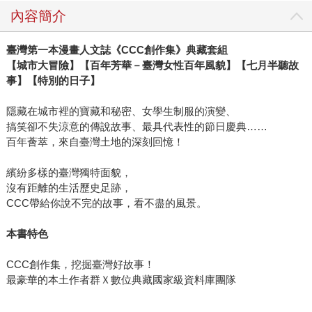
走過一圈，就像是把她記憶中熟悉的、復古的、懷念的、消
內容簡介
失的大溪的種種，都瀏覽過一次，那些耀眼美好的時光與味
道也都被畫進了《神之鄉》裡。 左萱筆下的角色充滿熱血青
臺灣第一本漫畫人文誌《CCC創作集》典藏套組
春、燦爛閃耀，融合在大溪的各個美景中，每個畫面細節都
【城市大冒險】【百年芳華－臺灣女性百年風貌】【七月半聽故
可細細品嚐，不管是陣頭熱鬧遶境、老街木器店、中正公園
事】【特別的日子】
騎馬雕像，或是大漢溪邊的自然景貌，都是左萱多次親自記
錄、訪談的成果，連人物的服裝設計、建築裝飾、動植物描
隱藏在城市裡的寶藏和秘密、女學生制服的演變、
繪都有作者的巧思和心意在裡頭。 今年度最青春的旅行，備
搞笑卻不失涼意的傳說故事、最具代表性的節日慶典……
受關注的台灣原創漫畫，搭配同名音樂手遊APP上市，熱鬧
百年薈萃，來自臺灣土地的深刻回憶！
的陣頭就要出發，一起走入神之鄉吧！
繽紛多樣的臺灣獨特面貌，
沒有距離的生活歷史足跡，
CCC帶給你說不完的故事，看不盡的風景。
本書特色
CCC創作集，挖掘臺灣好故事！
最豪華的本土作者群Ｘ數位典藏國家級資料庫團隊