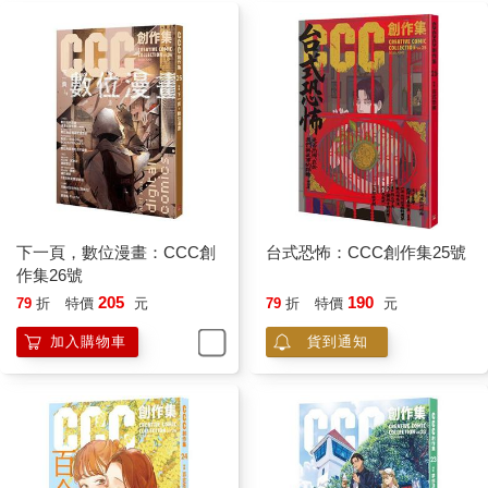
下一頁，數位漫畫：CCC創
台式恐怖：CCC創作集25號
作集26號
205
190
79
折
特價
元
79
折
特價
元
加入購物車
貨到通知