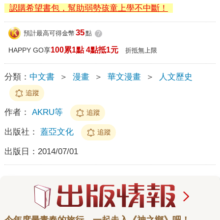
認購希望書包，幫助弱勢孩童上學不中斷！
35
預計最高可得金幣
點
?
100累1點 4點抵1元
HAPPY GO享
折抵無上限
分類：
中文書
＞
漫畫
＞
華文漫畫
＞
人文歷史
追蹤
作者：
AKRU等
追蹤
出版社：
蓋亞文化
追蹤
出版日：
2014/07/01
今年度最青春的旅行，一起走入《神之鄉》吧！