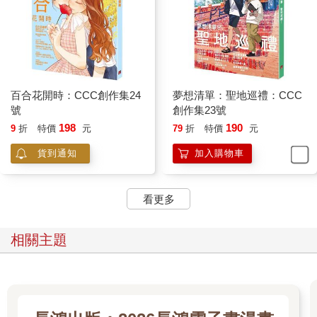
百合花開時：CCC創作集24
夢想清單：聖地巡禮：CCC
號
創作集23號
198
190
9
折
特價
元
79
折
特價
元
貨到通知
加入購物車
看更多
相關主題