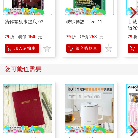
請解開故事謎底 03
特殊傳說Ⅲ vol.11
廿載
道2
150
253
79
折
特價
元
79
折
特價
元
79
折
加入購物車
加入購物車
您可能也需要