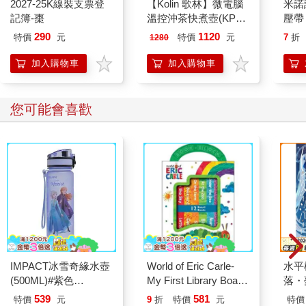
2027-25K線裝支票登
【Kolin 歌林】微電腦
米諾
記簿-棗
溫控沖茶快煮壺(KPK-
壓帶
MN1016C)
290
1120
特價
元
特價
元
7
折
1280
加入購物車
加入購物車
您可能會喜歡
IMPACT冰雪奇緣水壺
World of Eric Carle-
水平
(500ML)#紫色
My First Library Board
落・
IMDSB01PL
Book Block Set
539
581
特價
元
9
折
特價
元
特價