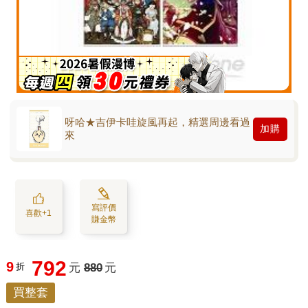
呀哈★吉伊卡哇旋風再起，精選周邊看過
加購
來
寫評價
喜歡+1
賺金幣
792
9
折
元
880
元
買整套