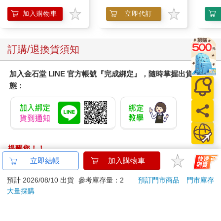
加入購物車
立即代訂
訂購/退換貨須知
加入金石堂 LINE 官方帳號『完成綁定』，隨時掌握出貨動
態：
提醒您！！
金石堂及銀行均不會請您操作ATM! 如接獲電話要求您前往
立即結帳
加入購物車
ATM提款機，請不要聽從指示，以免受騙上當！
預計 2026/08/10 出貨
參考庫存量：2
預訂門市商品
門市庫存
退換貨須知：
大量採購
**提醒您，鑑賞期不等於試用期，退回商品須為全新狀態**
依據「消費者保護法」第19條及行政院消費者保護處公告之