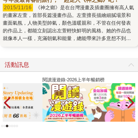
2015/11/16
《神之鄉》是在台灣漫畫及插畫圈擁有高人氣
的畫家左萱，首部長篇漫畫作品。左萱擅長描繪細膩場景和
畫面氣氛，人物美型帥氣，顏色溫暖親和，不管在任何發表
的作品上，都能立刻認出左萱輕快鮮明的風格。她的作品也
就像本人一樣，充滿朝氣和能量，總能帶來許多意想不到的
創造力和驚喜。 在台北讀大學的阿薰在因緣際會之下，回到
睽違已久的家鄉桃園大溪，尋找遺失的童年回憶，腦海中遊
玩的廣場溪河、街道山林都已換了模樣，內心五味雜陳的心
活動訊息
情飄散在一步步踏回家的路上。《神之鄉》的故事如同日常
般各種酸甜苦辣交錯著，阿薰面對失和老爸的賭氣行為、陳
閱讀漫遊錄-2026上半年暢銷榜
2
暖暖暗戀著的少女心，及阿薰為了童年玩伴一心的義氣相
挺，這些獨一無二的感受都深深烙印在所有人心中，綻放在
這段「六月廿四」夏日慶典裡。似乎就像是神明指引著回家
的路一樣，默默帶領著阿薰，看到屬於自己的回憶、自己的
成長。 之前曾為了《神之鄉》的取材，跟著左萱親自去了大
溪「六月廿四」，參與整個普濟堂關聖帝君聖誕遶境慶典，
穿梭在數個陣頭之間。因為左萱本身故鄉就在大溪，跟著她