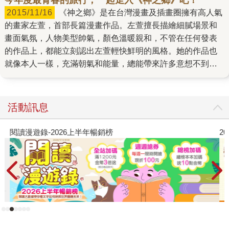
2015/11/16
《神之鄉》是在台灣漫畫及插畫圈擁有高人氣
的畫家左萱，首部長篇漫畫作品。左萱擅長描繪細膩場景和
畫面氣氛，人物美型帥氣，顏色溫暖親和，不管在任何發表
的作品上，都能立刻認出左萱輕快鮮明的風格。她的作品也
就像本人一樣，充滿朝氣和能量，總能帶來許多意想不到的
創造力和驚喜。 在台北讀大學的阿薰在因緣際會之下，回到
睽違已久的家鄉桃園大溪，尋找遺失的童年回憶，腦海中遊
玩的廣場溪河、街道山林都已換了模樣，內心五味雜陳的心
活動訊息
情飄散在一步步踏回家的路上。《神之鄉》的故事如同日常
般各種酸甜苦辣交錯著，阿薰面對失和老爸的賭氣行為、陳
閱讀漫遊錄-2026上半年暢銷榜
2
暖暖暗戀著的少女心，及阿薰為了童年玩伴一心的義氣相
挺，這些獨一無二的感受都深深烙印在所有人心中，綻放在
這段「六月廿四」夏日慶典裡。似乎就像是神明指引著回家
的路一樣，默默帶領著阿薰，看到屬於自己的回憶、自己的
成長。 之前曾為了《神之鄉》的取材，跟著左萱親自去了大
溪「六月廿四」，參與整個普濟堂關聖帝君聖誕遶境慶典，
穿梭在數個陣頭之間。因為左萱本身故鄉就在大溪，跟著她