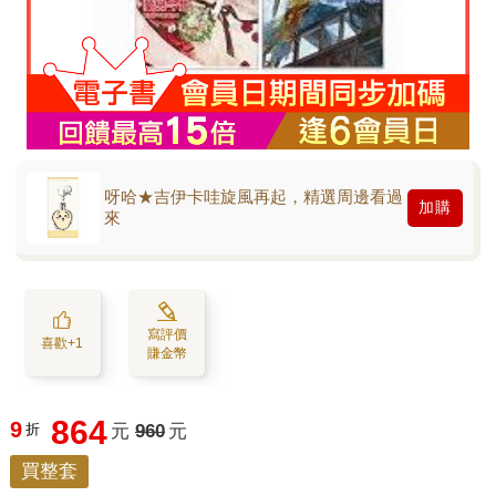
呀哈★吉伊卡哇旋風再起，精選周邊看過
加購
來
寫評價
喜歡+1
賺金幣
864
9
折
元
960
元
買整套