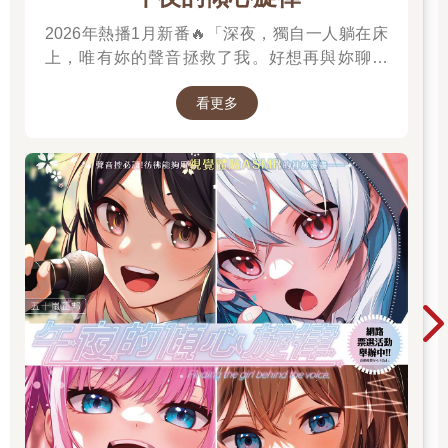
2026年熱播1月新番🔥「深夜，獨自一人躺在床
上，唯有妳的聲音拯救了我。好想再與妳聊一
次，我有話想對妳說。」高二的山吹有栖一直在
看更多
尋找一個長相成謎、本名不詳，化名為「阿波
羅」在線上廣播電臺主持節目的少女。