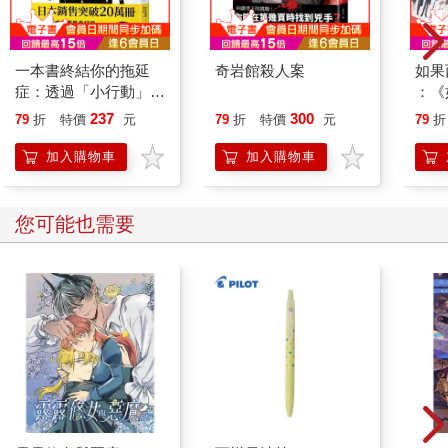
一本書終結你的拖延
奇岩館殺人案
如果
症：透過「小行動」打
：《
開大腦的行動開關，懶
喵》
237
300
79
折
特價
元
79
折
特價
元
79
折
人也能變身「行動派」
【首
的37個科學方法
加入購物車
加入購物車
您可能也需要