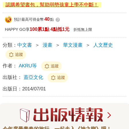
認購希望書包，幫助弱勢孩童上學不中斷！
40
預計最高可得金幣
點
?
100累1點 4點抵1元
HAPPY GO享
折抵無上限
分類：
中文書
＞
漫畫
＞
華文漫畫
＞
人文歷史
追蹤
作者：
AKRU等
追蹤
出版社：
蓋亞文化
追蹤
出版日：
2014/07/01
今年度最青春的旅行，一起走入《神之鄉》吧！