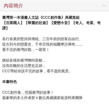
走過一圈，就像是把她記憶中熟悉的、復古的、懷念的、消
內容簡介
失的大溪的種種，都瀏覽過一次，那些耀眼美好的時光與味
道也都被畫進了《神之鄉》裡。 左萱筆下的角色充滿熱血青
臺灣第一本漫畫人文誌《CCC創作集》典藏套組
春、燦爛閃耀，融合在大溪的各個美景中，每個畫面細節都
【百業職人】【華麗的壯遊】【愛戀今昔】【奇人、奇案、奇
可細細品嚐，不管是陣頭熱鬧遶境、老街木器店、中正公園
譚】
騎馬雕像，或是大漢溪邊的自然景貌，都是左萱多次親自記
錄、訪談的成果，連人物的服裝設計、建築裝飾、動植物描
各行各業的堅持與傳統、三百年前的陸客自由行、
繪都有作者的巧思和心意在裡頭。 今年度最青春的旅行，備
從古到今的戀愛史、千奇百怪的福爾摩沙傳奇……
受關注的台灣原創漫畫，搭配同名音樂手遊APP上市，熱鬧
看不完的臺灣好戲，一籮筐！
的陣頭就要出發，一起走入神之鄉吧！
繽紛多樣的臺灣獨特面貌，
沒有距離的生活歷史足跡，
CCC帶給你說不完的故事，看不盡的風景。
本書特色
CCC創作集，挖掘臺灣好故事！
最豪華的本土作者群Ｘ數位典藏國家級資料庫團隊