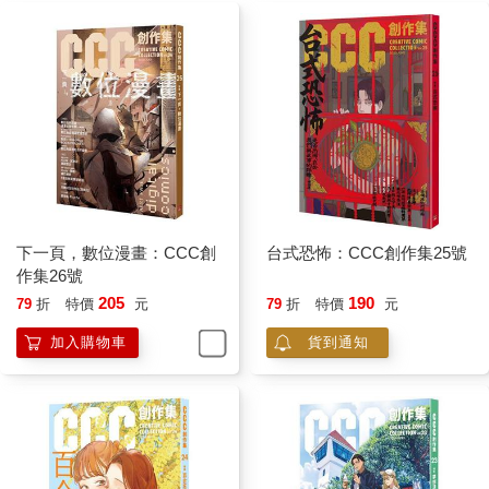
下一頁，數位漫畫：CCC創
台式恐怖：CCC創作集25號
作集26號
205
190
79
折
特價
元
79
折
特價
元
加入購物車
貨到通知