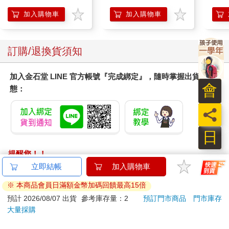
加入購物車
加入購物車
訂購/退換貨須知
加入金石堂 LINE 官方帳號『完成綁定』，隨時掌握出貨動
會
態：
員
日
提醒您！！
金石堂及銀行均不會請您操作ATM! 如接獲電話要求您前往
立即結帳
加入購物車
ATM提款機，請不要聽從指示，以免受騙上當！
※ 本商品會員日滿額金幣加碼回饋最高15倍
退換貨須知：
預計 2026/08/07 出貨
參考庫存量：2
預訂門市商品
門市庫存
大量採購
**提醒您，鑑賞期不等於試用期，退回商品須為全新狀態**
依據「消費者保護法」第19條及行政院消費者保護處公告之