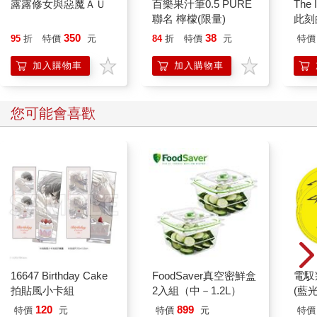
露露修女與惡魔ＡＵ
百樂果汁筆0.5 PURE
The 
聯名 檸檬(限量)
此刻
350
38
95
折
特價
元
84
折
特價
元
特價
加入購物車
加入購物車
您可能會喜歡
16647 Birthday Cake
FoodSaver真空密鮮盒
電馭
拍貼風小卡組
2入組（中－1.2L）
(藍
120
899
特價
元
特價
元
特價