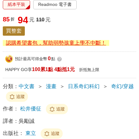
紙本平裝
Readmoo 電子書
94
85
折
元
110
元
買整套
認購希望書包，幫助弱勢孩童上學不中斷！
0
預計最高可得金幣
點
?
100累1點 4點抵1元
HAPPY GO享
折抵無上限
分類：
中文書
＞
漫畫
＞
日系奇幻科幻
＞
奇幻/穿越
追蹤
作者：
松井優征
追蹤
譯者：
吳勵誠
出版社：
東立
追蹤