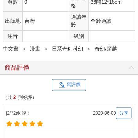
頁數
0
36開12*18cm
格
適讀年
出版地
台灣
全齡適讀
齡
注音
級別
中文書
＞
漫畫
＞
日系奇幻科幻
＞
奇幻/穿越
商品評價
寫評價
（共
2
則好評）
分享
j2**2ak 說：
2020-06-09