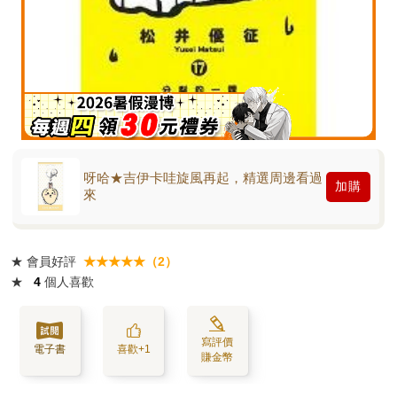
呀哈★吉伊卡哇旋風再起，精選周邊看過
加購
來
★
會員好評
★★★★★（2）
★
4
個人喜歡
寫評價
電子書
喜歡+1
賺金幣