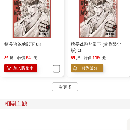
擅長逃跑的殿下 08
擅長逃跑的殿下 (首刷限定
版) 08
94
119
85
折
特價
元
85
折
特價
元
加入購物車
貨到通知
看更多
相關主題