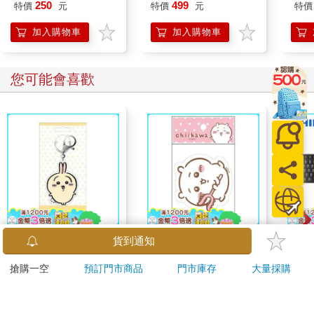
遊卡【受託代銷】
250
499
特價
元
特價
元
特價
加入購物車
加入購物車
您可能會喜歡
吉伊卡哇 亞克力鑰匙
吉伊卡哇 造型貼紙-粉
PHI
貨到通知
圈-兔兔
鍵盤滑
搶購一空
預訂門市商品
門市庫存
大量採購
124
67
95
折
特價
元
96
折
特價
元
499
加入購物車
加入購物車