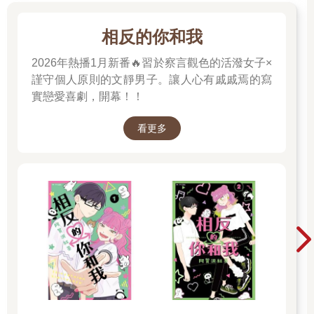
相反的你和我
2026年熱播1月新番🔥習於察言觀色的活潑女子×
謹守個人原則的文靜男子。讓人心有戚戚焉的寫
實戀愛喜劇，開幕！！
看更多