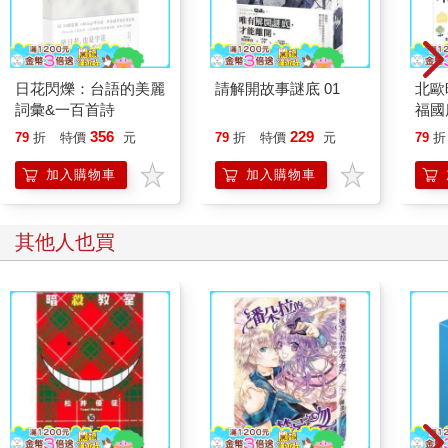
日花閃爍：台語的美麗
請解開故事謎底 01
北歐
詞彙&一百首詩
福國
356
229
79
折
特價
元
79
折
特價
元
79
折
加入購物車
加入購物車
其他人也買