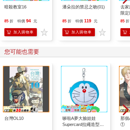
暗殺教室16
潘朵拉的禁忌之吻(01)
去家
限定版
94
119
85
折
特價
元
85
折
特價
元
85
折
加入購物車
加入購物車
您可能也需要
台灣OL10
哆啦A夢大臉娃娃
那個A
Supercard拉繩造型悠
①