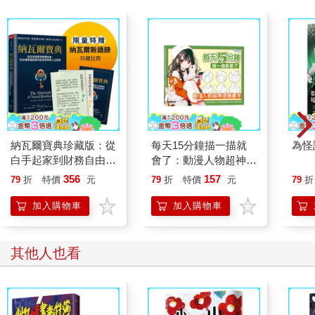
納瓦爾寶典珍藏版：從
每天15分鐘描一描就
為怪
白手起家到財務自由，
會了：動漫人物超神速
矽谷傳奇創投家的投資
繪畫本
356
157
79
折
特價
元
79
折
特價
元
79
折
哲學與人生智慧
加入購物車
加入購物車
其他人也看