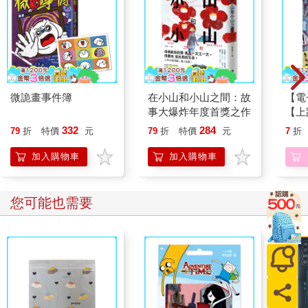
微詭畫事件簿
在小山和小山之間：故
【電
事大爆炸年度首獎之作
【上
332
284
79
折
特價
元
79
折
特價
元
7
折
加入購物車
加入購物車
您可能也需要