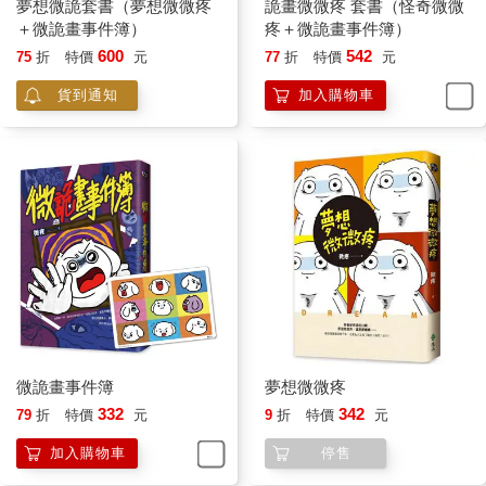
夢想微詭套書（夢想微微疼
詭畫微微疼 套書（怪奇微微
＋微詭畫事件簿）
疼＋微詭畫事件簿）
600
542
75
折
特價
元
77
折
特價
元
貨到通知
加入購物車
微詭畫事件簿
夢想微微疼
332
342
79
折
特價
元
9
折
特價
元
加入購物車
停售