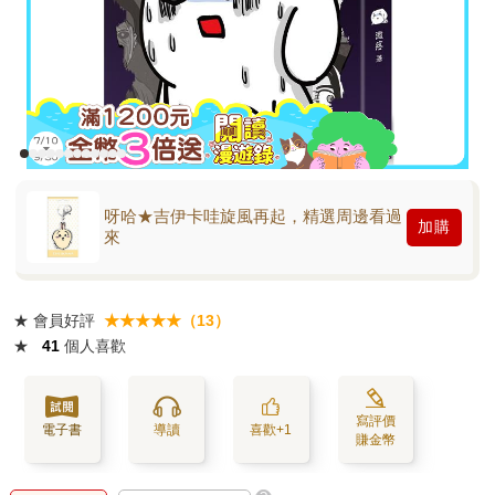
呀哈★吉伊卡哇旋風再起，精選周邊看過
加購
來
★
會員好評
★★★★★（13）
★
41
個人喜歡
寫評價
電子書
導讀
喜歡+1
賺金幣