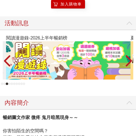
加入購物車
活動訊息
閱讀漫遊錄-2026上半年暢銷榜
夏
內容簡介
暢銷圖文作家
微疼
鬼月暗黑現身～～
你害怕陌生的空間嗎？