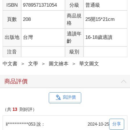
ISBN
9789571371054
分級
普通級
商品規
頁數
208
25開15*21cm
格
適讀年
出版地
台灣
16-18歲適讀
齡
注音
級別
中文書
＞
文學
＞
圖文繪本
＞
華文圖文
商品評價
寫評價
（共
13
則好評）
分享
li************053 說：
2024-10-25