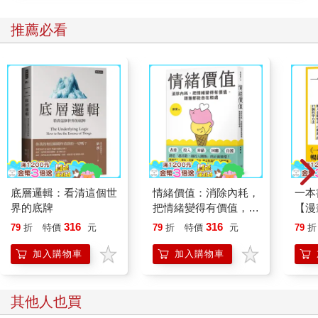
推薦必看
底層邏輯：看清這個世
情緒價值：消除內耗，
一本
界的底牌
把情緒變得有價值，跟
【漫
誰都能自在相處
行動
316
316
79
折
特價
元
79
折
特價
元
79
折
開關
「行
加入購物車
加入購物車
學方
其他人也買