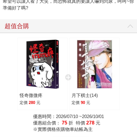
希望可以讓人看了大笑，而恐怖就真的要讓人嚇到閃尿，呵呵~你
準備好了嗎?
超值合購
怪奇微微疼
月下棋士(14)
定價
280
元
定價
90
元
優惠時間：2026/07/10 ~2026/10/01
優惠組合價：
75
折
特價
278
元
※實際價格依購物車結帳為主