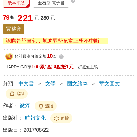
?
紙本平裝
金石堂 電子書
221
79
折
元
280
元
買整套
認購希望書包，幫助弱勢孩童上學不中斷！
10
預計最高可得金幣
點
?
100累1點 4點抵1元
HAPPY GO享
折抵無上限
分類：
中文書
＞
文學
＞
圖文繪本
＞
華文圖文
追蹤
作者：
微疼
追蹤
出版社：
時報文化
追蹤
出版日：
2017/08/22