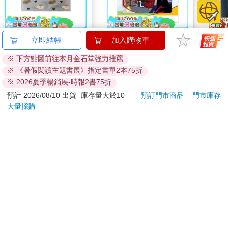
簡單生活-可愛夾鏈袋6
探險活寶《艾薇爾》一
流雲
立即結帳
加入購物車
入(可愛小狗)
卡通
※ 下方點圖前往本月金石堂強力推薦
35
150
特價
元
特價
元
特價
※ 《暑假閱讀主題書展》指定書單2本75折
※ 2026夏季暢銷展-時報2書75折
加入購物車
加入購物車
預計 2026/08/10 出貨
庫存量大於10
預訂門市商品
門市庫存
大量採購
您可能會喜歡