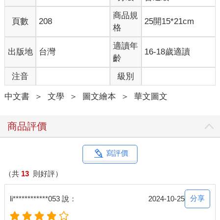
商品規
頁數
208
25開15*21cm
格
適讀年
出版地
台灣
16-18歲適讀
齡
注音
級別
中文書
＞
文學
＞
圖文繪本
＞
華文圖文
商品評價
寫評價
（共
13
則好評）
分享
li************053 說：
2024-10-25