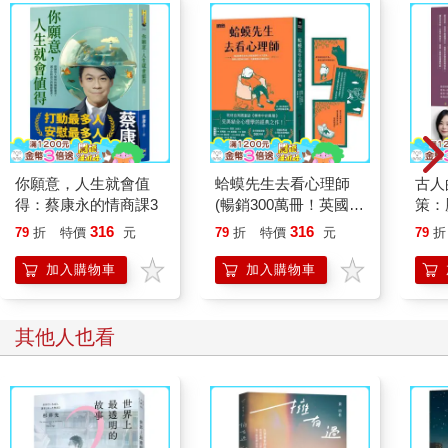
你願意，人生就會值
蛤蟆先生去看心理師
古人
得：蔡康永的情商課3
(暢銷300萬冊！英國心
策：
理諮商經典，附《蛤蟆
人、
316
316
79
折
特價
元
79
折
特價
元
79
折
先生勇氣藏書卡》組)
加入購物車
加入購物車
其他人也看