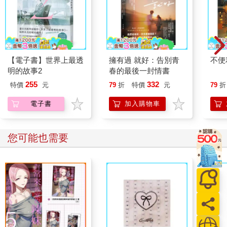
【電子書】世界上最透
擁有過 就好：告別青
不便
明的故事2
春的最後一封情書
255
332
特價
元
79
折
特價
元
79
折
電子書
加入購物車
您可能也需要