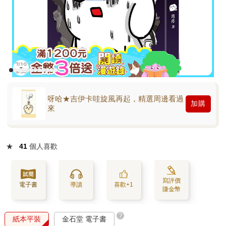
呀哈★吉伊卡哇旋風再起，精選周邊看過
加購
來
★
41
個人喜歡
寫評價
電子書
導讀
喜歡+1
賺金幣
?
紙本平裝
金石堂 電子書