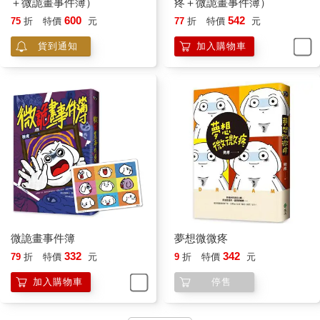
＋微詭畫事件簿）
疼＋微詭畫事件簿）
600
542
75
折
特價
元
77
折
特價
元
貨到通知
加入購物車
微詭畫事件簿
夢想微微疼
332
342
79
折
特價
元
9
折
特價
元
加入購物車
停售