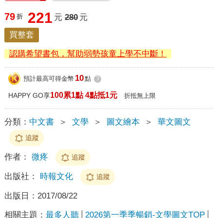
221
79
折
元
280
元
買整套
認購希望書包，幫助弱勢孩童上學不中斷！
10
預計最高可得金幣
點
?
100累1點 4點抵1元
HAPPY GO享
折抵無上限
分類：
中文書
＞
文學
＞
圖文繪本
＞
華文圖文
追蹤
作者：
微疼
追蹤
出版社：
時報文化
追蹤
出版日：
2017/08/22
相關主題：
最多人聽
2026第一季季暢銷-文學圖文TOP