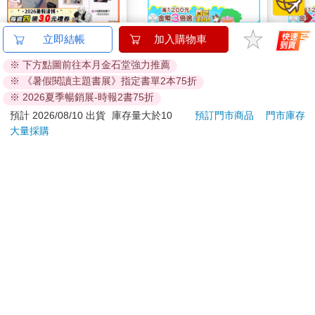
對常來我家的辣妹為所
簡單生活-可愛夾鏈袋6
小呸
欲為 (5) 特裝版
入(蝴蝶結)
(好日
660
35
特價
元
特價
元
特價
預購限定
加入購物車
您可能會喜歡
JTC杰帝士三匹馬力智
幸運雜誌8月2026第
水平