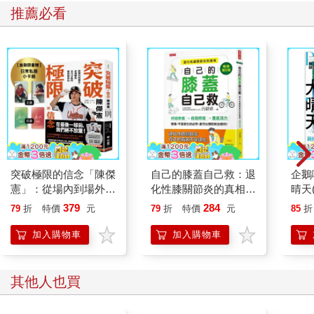
推薦必看
突破極限的信念「陳傑
自己的膝蓋自己救：退
企鵝
憲」：從場內到場外，
化性膝關節炎的真相
晴天(
台灣隊長全力以赴的堅
【暢銷增訂版】
379
284
79
折
特價
元
79
折
特價
元
85
折
持與自白 （限量典藏
「日常私服小卡組」）
加入購物車
加入購物車
其他人也買