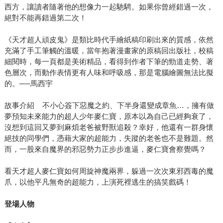
西方，讓讀者隨著他的想像力一起馳騁。如果你曾經錯過一次，
絕對不能再錯過第二次！
《天才超人頑皮鬼》是類比時代手繪紙稿印刷出來的質感，依然
充滿了手工筆觸的溫暖，當年抱著漫畫家的原稿回出版社，校稿
細閱時，每一頁都是美術精品，看得到作者下筆的勁道走勢、著
色層次，而動作表情更有人味和呼吸感，那是電腦繪圖無法比擬
的。──馬西宇
故事介紹 不小心簽下惡魔之約、下半身還變成章魚…，擁有做
夢預知未來能力的超人少年麥仁寶，原本以為自己已經夠衰了，
沒想到這回又夢到麻煩老爸被野獸追殺？幸好，他還有一群身懷
絕技的同學們，憑藉大家的超能力，失蹤的老爸也不是難題。然
而，一股來自魔界的邪惡勢力正步步進逼，麥仁寶會察覺嗎？
看天才超人麥仁寶如何周旋神魔兩界，躲過一次次東邪西毒的魔
爪，以他平凡無奇的超能力，上演死裡逃生的搞笑戲碼！
登場人物