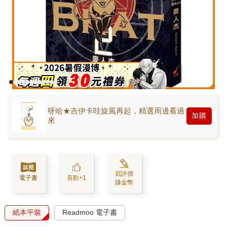
呀哈★吉伊卡哇旋風再起，精選周邊看過
加購
來
寫評價
電子書
喜歡+1
賺金幣
紙本平裝
Readmoo 電子書