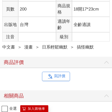
商品規
頁數
200
18開17*23cm
格
適讀年
出版地
台灣
全齡適讀
齡
注音
級別
中文書
＞
漫畫
＞
日系輕鬆幽默
＞
搞怪幽默
商品評價
寫評價
相關商品
全選
加入購物車