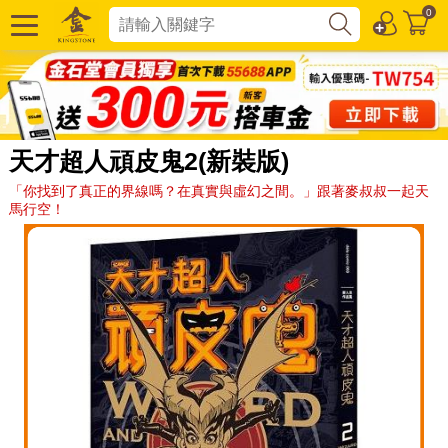
0
天才超人頑皮鬼2(新裝版)
「你找到了真正的界線嗎？在真實與虛幻之間。」跟著麥叔叔一起天
馬行空！