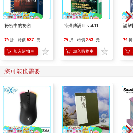
祕密中的祕密
特殊傳說Ⅲ vol.11
請解
537
253
79
折
特價
元
79
折
特價
元
79
折
加入購物車
加入購物車
您可能也需要