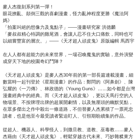
麥人杰復刻系列第一彈！
眼花撩亂、顛倒三觀的喜劇漫畫，怪力亂神程度更勝《魔法阿
媽》
「拍案叫絕的想像力及鬼點子」——漫畫研究家 洪德麟
「麥叔叔精心特調的雞尾酒，會讓人忍不住大口痛飲，同時也可
以細嘗豐富的層次。」——《天才超人頑皮鬼》原版編輯 馬西宇
在人人都有超能力的未來世界，一場召喚魔鬼的實驗，意外演變
成穿天下地的校園奇幻鬥陣？
《天才超人頑皮鬼》是麥人杰30年前的第一部長篇連載漫畫，細
數當時一起刊登於《星期漫畫》的作品：鄭問的《阿鼻劍》、陳
弘耀的《一刀傳》、林政德的《Young Guns》……如今都是台灣
漫畫經典中的經典。而《天才超人頑皮鬼》，更以天馬行空的人
物場景、不按牌理出牌的超展開劇情，以及無厘頭的幽默笑點，
在眾多傑出之作中殺出一條道路，不但替麥人杰累積了一票死忠
讀者，也是他至今最受讀者緊迫盯人、引頸期盼續集的作品。
從超人、機器人、科學怪人，到撒旦教、道教、巫毒教……麥人
杰藉由《天才超人頑皮鬼》，輕鬆穿越古代未來、巧妙雜糅東方