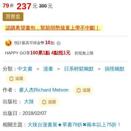
237
79
折
元
300
元
買整套
認購希望書包，幫助弱勢孩童上學不中斷！
10
預計最高可得金幣
點
?
100累1點 4點抵1元
HAPPY GO享
折抵無上限
分類：
中文書
＞
漫畫
＞
日系輕鬆幽默
＞
搞怪幽默
追蹤
作者：
麥人杰Richard Metson
追蹤
出版社：
大辣
追蹤
出版日：
2018/02/07
相關主題：
大辣台漫書展★單書79折✖兩本以上75折！