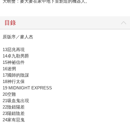
大螃蟹：麥大麥在家中地下室創造的機器人。
目錄
原版序／麥人杰
13惡兆再現
14卓九勒男爵
15神祕信件
16迷惘
17國師的陰謀
18神行太保
19 MIDNIGHT EXPRESS
20空難
21吸血鬼出現
22陰錯陽差
23陽錯陰差
24家有惡鬼