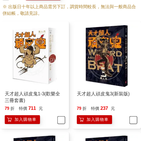
※ 出版日十年以上商品需另下訂，調貨時間較長，無法與一般商品合
併結帳，敬請見諒。
天才超人頑皮鬼1-3(歡樂全
天才超人頑皮鬼3(新裝版)
三冊套書)
711
237
79
折
特價
元
79
折
特價
元
加入購物車
加入購物車