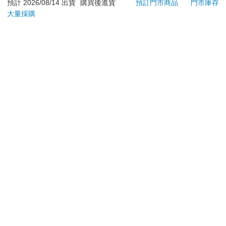
依據「消費者保護法」第19條及行政院消費者保護處公告之
預計 2026/08/14 出貨
購買後進貨
預訂門市商品
門市庫存
「通訊交易解除權合理例外情事適用準則」，以下商品購買
大量採購
後，除商品本身有瑕疵外，將不提供7天的猶豫期：
易於腐敗、保存期限較短或解約時即將逾期。（如：生
鮮食品）
依消費者要求所為之客製化給付。（客製化商品）
報紙、期刊或雜誌。（含MOOK、外文雜誌）
經消費者拆封之影音商品或電腦軟體。
非以有形媒介提供之數位內容或一經提供即為完成之線
上服務，經消費者事先同意始提供。（如：電子書、電
子雜誌、下載版軟體、虛擬商品…等）
已拆封之個人衛生用品。（如：內衣褲、刮鬍刀、除毛
刀…等）
若非上列種類商品，均享有到貨7天的猶豫期（含例假
日）。
辦理退換貨時，商品（組合商品恕無法接受單獨退貨）必須
是您收到商品時的原始狀態（包含商品本體、配件、贈品、
保證書、所有附隨資料文件及原廠內外包裝…等），請勿直
接使用原廠包裝寄送，或於原廠包裝上黏貼紙張或書寫文