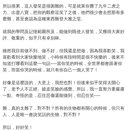
所以很累，逗人發笑是很困難的，可是就算你費了九牛二虎之
力、出盡八寶，把你的觀察逗笑了之後，他們很少會去想那有多
麼難，甚至會認為這種東西難登大雅之堂。
就我的學問及記憶範圍所及，能做到既使人發笑，又獲得大家好
評、敬重的，似乎只有卓别林。
雖然我目前做不到、做不好，但我還是想做，因為我喜歡笑，我
喜歡看到大家快樂地笑，小時候有段時間是很不快樂的，後來不
知道打哪看到這麼一句話──當你笑的時候，全世界都會跟著你
笑，而當你哭的時候，就只有你自己一個人哭了！
好像是這麼說的，大意上，我想也對！但後來似乎笑得太開心
了，老予人不正經、嬉皮笑臉的感覺。所以，我一直努力要嚴肅
一點、奇怪的是，忍住悲傷還能做到，但忍住笑──
難，真的太難了，對不對？所有的生物都有開心的時候，但只有
人，人是唯一會說笑話的生物，對不對？
所以，好好笑！