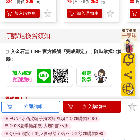
209
253
特價
元
79
折
特價
元
66
折
220
加入購物車
加入購物車
訂購/退換貨須知
加入金石堂 LINE 官方帳號『完成綁定』，隨時掌握出貨動
態：
提醒您！！
金石堂及銀行均不會請您操作ATM! 如接獲電話要求您前往
立即結帳
加入購物車
ATM提款機，請不要聽從指示，以免受騙上當！
※ FUNY冰晶渦輪手持製冷風扇全站加購價$490
退換貨須知：
※ 2026夏季暢銷展-大塊2書75折
**提醒您，鑑賞期不等於試用期，退回商品須為全新狀態**
※ Q版企鵝安全隨身警報器全站不限金額加購價$99