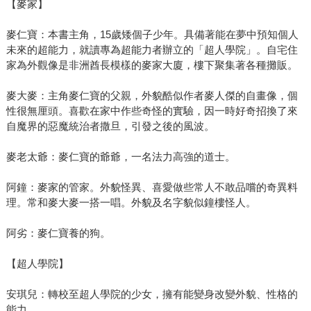
【麥家】
麥仁寶：本書主角，15歲矮個子少年。具備著能在夢中預知個人
未來的超能力，就讀專為超能力者辦立的「超人學院」。自宅住
家為外觀像是非洲酋長模樣的麥家大廈，樓下聚集著各種攤販。
麥大麥：主角麥仁寶的父親，外貌酷似作者麥人傑的自畫像，個
性很無厘頭。喜歡在家中作些奇怪的實驗，因一時好奇招換了來
自魔界的惡魔統治者撒旦，引發之後的風波。
麥老太爺：麥仁寶的爺爺，一名法力高強的道士。
阿鐘：麥家的管家。外貌怪異、喜愛做些常人不敢品嚐的奇異料
理。常和麥大麥一搭一唱。外貌及名字貌似鐘樓怪人。
阿劣：麥仁寶養的狗。
【超人學院】
安琪兒：轉校至超人學院的少女，擁有能變身改變外貌、性格的
能力。