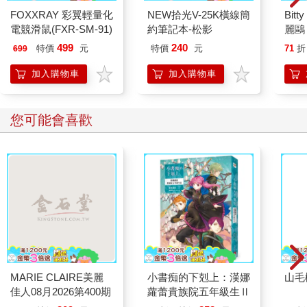
FOXXRAY 彩翼輕量化
NEW拾光V-25K橫線簡
Bit
電競滑鼠(FXR-SM-91)
約筆記本-松影
麗鷗
仔 
499
240
特價
元
特價
元
71
折
699
場景
Cinn
加入購物車
加入購物車
您可能會喜歡
MARIE CLAIRE美麗
小書痴的下剋上：漢娜
山毛
佳人08月2026第400期
蘿蕾貴族院五年級生Ⅱ