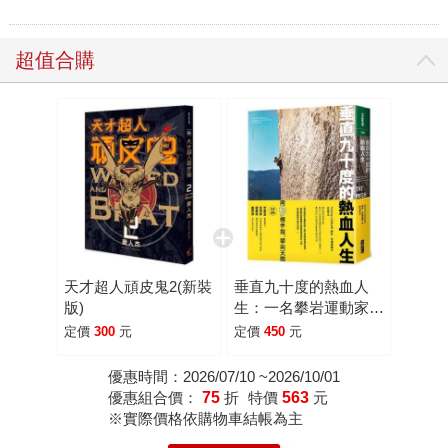
超值合購
天才超人頑皮鬼2(新裝
垂直九十度的熱血人
版)
生：一名攀岩運動家挑
戰耐力、置身危險、超
定價
300
元
定價
450
元
越自我極限的故事
優惠時間：2026/07/10 ~2026/10/01
優惠組合價：
75
折
特價
563
元
※實際價格依購物車結帳為主