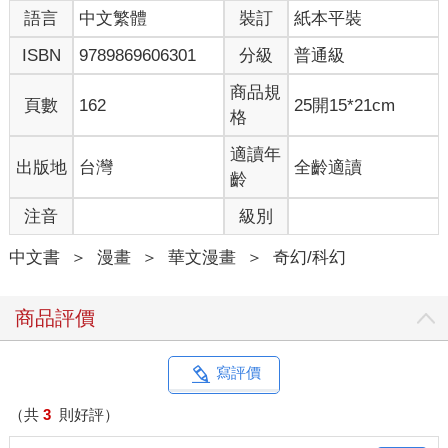
語言
中文繁體
裝訂
紙本平裝
ISBN
9789869606301
分級
普通級
商品規
頁數
162
25開15*21cm
格
適讀年
出版地
台灣
全齡適讀
齡
注音
級別
中文書
＞
漫畫
＞
華文漫畫
＞
奇幻/科幻
商品評價
寫評價
（共
3
則好評）