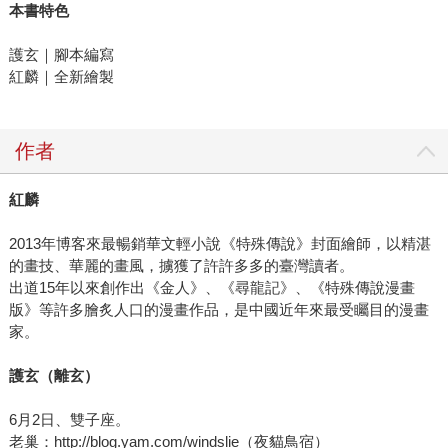
本書特色
護玄｜腳本編寫
紅麟｜全新繪製
作者
紅麟
2013年博客來最暢銷華文輕小說《特殊傳說》封面繪師，以精湛
的畫技、華麗的畫風，擄獲了許許多多的臺灣讀者。
出道15年以來創作出《金人》、《尋龍記》、《特殊傳說漫畫
版》等許多膾炙人口的漫畫作品，是中國近年來最受矚目的漫畫
家。
護玄（離玄）
6月2日、雙子座。
老巢：http://blog.yam.com/windslie（夜貓鳥宿）