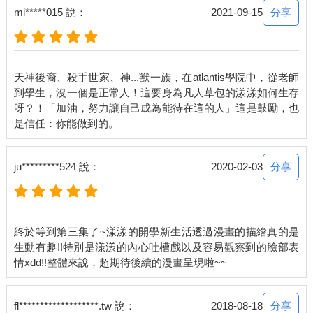
分享
mi*****015 說：
2021-09-15
天神後裔、殺手世家、神...獸一族，在atlantis學院中，從老師
到學生，沒一個是正常人！這要身為凡人草包的漾漾如何生存
呀？！「加油，努力讓自己成為能待在這的人」這是鼓勵，也
分享
ju*********524 說：
2020-02-03
終於等到第三集了~漾漾的開學新生活透過漫畫的描繪真的是
生動有趣!!特別是漾漾的內心吐槽戲以及容易觀察到的臉部表
分享
fl*******************.tw 說：
2018-08-18