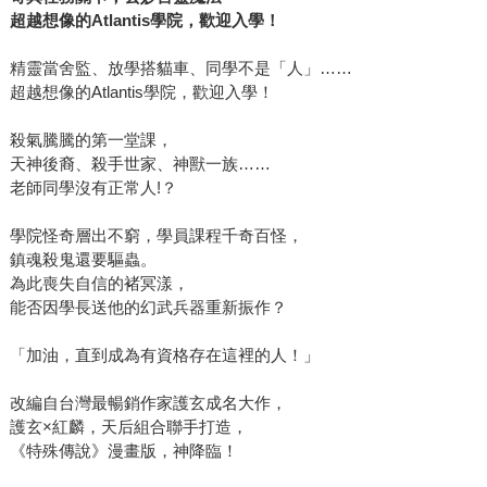
超越想像的Atlantis學院，歡迎入學！
精靈當舍監、放學搭貓車、同學不是「人」……
超越想像的Atlantis學院，歡迎入學！
殺氣騰騰的第一堂課，
天神後裔、殺手世家、神獸一族……
老師同學沒有正常人!？
學院怪奇層出不窮，學員課程千奇百怪，
鎮魂殺鬼還要驅蟲。
為此喪失自信的褚冥漾，
能否因學長送他的幻武兵器重新振作？
「加油，直到成為有資格存在這裡的人！」
改編自台灣最暢銷作家護玄成名大作，
護玄×紅麟，天后組合聯手打造，
《特殊傳說》漫畫版，神降臨！