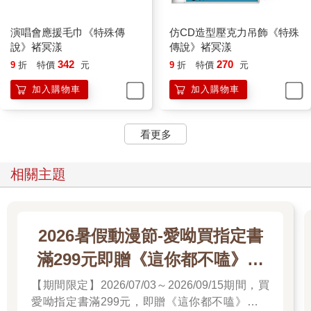
演唱會應援毛巾《特殊傳
仿CD造型壓克力吊飾《特殊
說》褚冥漾
傳說》褚冥漾
342
270
9
折
特價
元
9
折
特價
元
加入購物車
加入購物車
看更多
相關主題
2026暑假動漫節-愛呦買指定書
滿299元即贈《這你都不嗑》文
件夾
【期間限定】2026/07/03～2026/09/15期間，買
愛呦指定書滿299元，即贈《這你都不嗑》文件