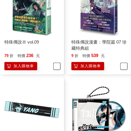
特殊傳說Ⅲ vol.09
特殊傳說漫畫：學院篇 07 珍
藏特典組
236
539
79
折
特價
元
9
折
特價
元
加入購物車
加入購物車