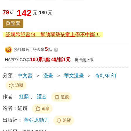
142
79
折
元
180
元
買整套
認購希望書包，幫助弱勢孩童上學不中斷！
5
預計最高可得金幣
點
?
100累1點 4點抵1元
HAPPY GO享
折抵無上限
分類：
中文書
＞
漫畫
＞
華文漫畫
＞
奇幻/科幻
追蹤
作者：
紅麟
、
護玄
追蹤
繪者：
紅麟
追蹤
出版社：
蓋亞原動力
追蹤