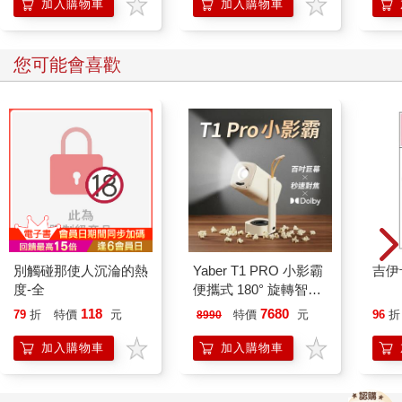
加入購物車
加入購物車
您可能會喜歡
別觸碰那使人沉淪的熱
Yaber T1 PRO 小影霸
吉伊
度-全
便攜式 180° 旋轉智能
投影機
118
7680
79
折
特價
元
特價
元
96
折
8990
加入購物車
加入購物車