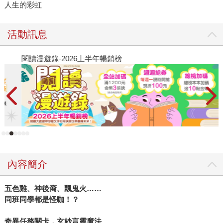
人生的彩虹
活動訊息
閱讀漫遊錄-2026上半年暢銷榜
2
內容簡介
五色雞、神後裔、飄鬼火……
同班同學都是怪咖！？
奇異任務關卡，玄妙言靈魔法