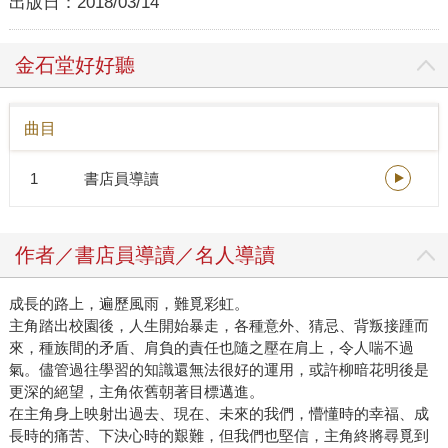
出版日：
2018/03/14
金石堂好好聽
曲目
1
書店員導讀
作者／書店員導讀／名人導讀
成長的路上，遍歷風雨，難覓彩虹。
主角踏出校園後，人生開始暴走，各種意外、猜忌、背叛接踵而
來，種族間的矛盾、肩負的責任也隨之壓在肩上，令人喘不過
氣。儘管過往學習的知識還無法很好的運用，或許柳暗花明後是
更深的絕望，主角依舊朝著目標邁進。
在主角身上映射出過去、現在、未來的我們，懵懂時的幸福、成
長時的痛苦、下決心時的艱難，但我們也堅信，主角終將尋覓到