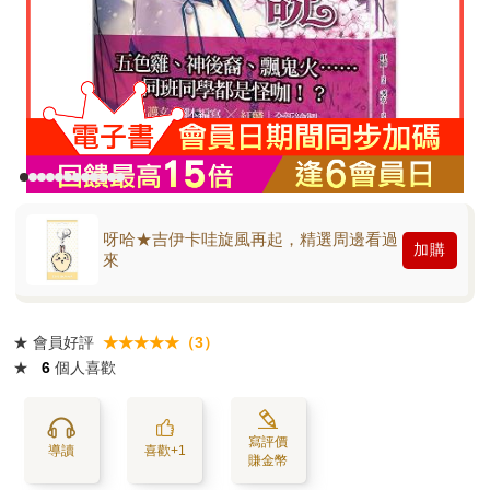
呀哈★吉伊卡哇旋風再起，精選周邊看過
加購
來
★
會員好評
★★★★★（3）
★
6
個人喜歡
寫評價
導讀
喜歡+1
賺金幣