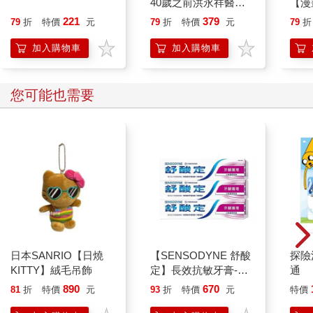
40歲之前洪永祥醫師
【漫
就告訴我這些事
行動
221
379
79
折
特價
元
79
折
特價
元
79
折
開關
「行
加入購物車
加入購物車
學方
您可能也需要
日本SANRIO【日燒
【SENSODYNE 舒酸
探險
KITTY】絨毛吊飾
定】長效抗敏牙膏-牙
通
齦護理160gx3入
890
670
81
折
特價
元
93
折
特價
元
特價