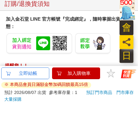
訂購/退換貨須知
加入金石堂 LINE 官方帳號『完成綁定』，隨時掌握出貨動
會
態：
員
日
提醒您！！
金石堂及銀行均不會請您操作ATM! 如接獲電話要求您前往
立即結帳
加入購物車
ATM提款機，請不要聽從指示，以免受騙上當！
※ 本商品會員日滿額金幣加碼回饋最高15倍
退換貨須知：
預計 2026/08/07 出貨
參考庫存量：1
預訂門市商品
門市庫存
大量採購
**提醒您，鑑賞期不等於試用期，退回商品須為全新狀態**
依據「消費者保護法」第19條及行政院消費者保護處公告之
「通訊交易解除權合理例外情事適用準則」，以下商品購買
後，除商品本身有瑕疵外，將不提供7天的猶豫期：
易於腐敗、保存期限較短或解約時即將逾期。（如：生
鮮食品）