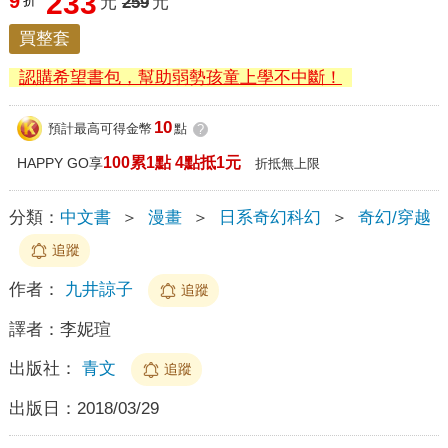
233
9
折
元
259
元
買整套
認購希望書包，幫助弱勢孩童上學不中斷！
10
預計最高可得金幣
點
?
100累1點 4點抵1元
HAPPY GO享
折抵無上限
分類：
中文書
＞
漫畫
＞
日系奇幻科幻
＞
奇幻/穿越
追蹤
作者：
九井諒子
追蹤
譯者：
李妮瑄
出版社：
青文
追蹤
出版日：
2018/03/29