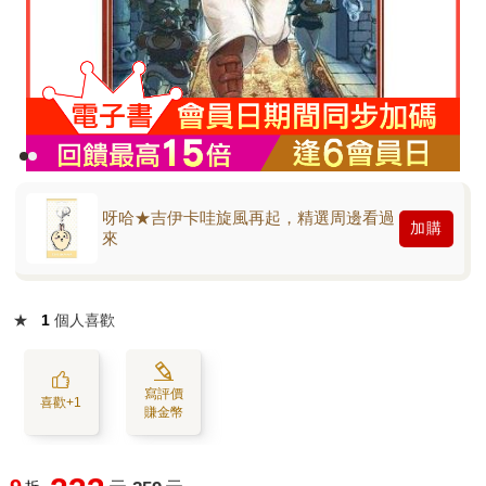
呀哈★吉伊卡哇旋風再起，精選周邊看過
加購
來
★
1
個人喜歡
寫評價
喜歡+1
賺金幣