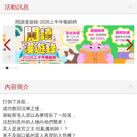
活動訊息
閱讀漫遊錄-2026上半年暢銷榜
2
內容簡介
打倒了炎龍，
成功救回法琳之後，
萊歐斯等人原以為事情告了一段落，
沒想到意外的人物向他們襲來！
其人是迷宮之主‧狂亂魔術師！？
來不及喘口氣的眾人再度陷入危機？