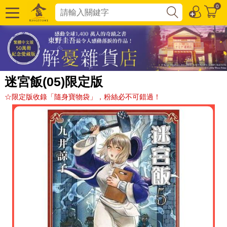
0
迷宮飯(05)限定版
☆限定版收錄「隨身寶物袋」，粉絲必不可錯過！