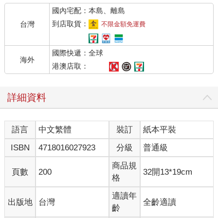
國內宅配：本島、離島
到店取貨：
台灣
不限金額免運費
國際快遞：全球
海外
港澳店取：
詳細資料
語言
中文繁體
裝訂
紙本平裝
ISBN
4718016027923
分級
普通級
商品規
頁數
200
32開13*19cm
格
適讀年
出版地
台灣
全齡適讀
齡