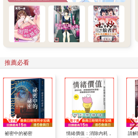
推薦必看
祕密中的祕密
情緒價值：消除內耗，
請解