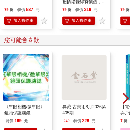
把情緒變得有價值，跟
誰都能自在相處
537
316
79
折
特價
元
79
折
特價
元
79
折
加入購物車
加入購物車
您可能也需要
米諾諾防勒耳口罩繩減
520片銀箔拼圖-家庭教
【Cra
壓帶－2入X6組
師A款(綜)
蠟筆
TF
348
550
7
折
特價
元
特價
元
特價