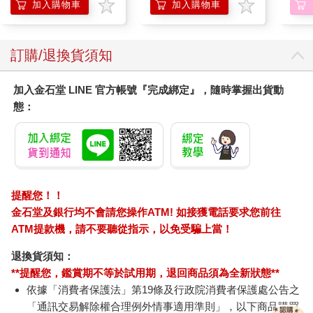
加入購物車
加入購物車
您可能會喜歡
《單眼相機/微單眼》
典藏-古美術8月2026第
【電
鏡頭保護濾鏡
405期
與戶
199
228
特價
元
特價
元
7
折
240
加入購物車
加入購物車