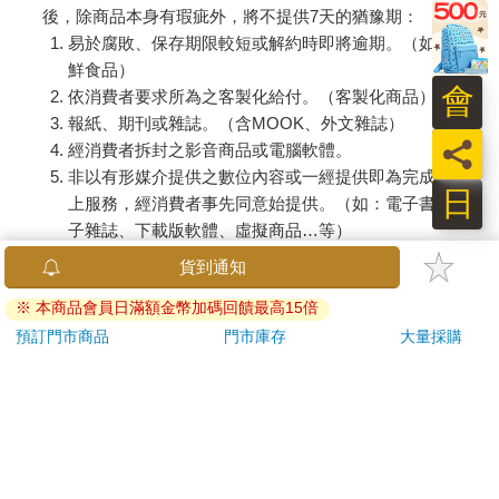
訂購/退換貨須知
加入金石堂 LINE 官方帳號『完成綁定』，隨時掌握出貨動
會
態：
員
日
提醒您！！
金石堂及銀行均不會請您操作ATM! 如接獲電話要求您前往
ATM提款機，請不要聽從指示，以免受騙上當！
退換貨須知：
**提醒您，鑑賞期不等於試用期，退回商品須為全新狀態**
依據「消費者保護法」第19條及行政院消費者保護處公告之
「通訊交易解除權合理例外情事適用準則」，以下商品購買
後，除商品本身有瑕疵外，將不提供7天的猶豫期：
易於腐敗、保存期限較短或解約時即將逾期。（如：生
鮮食品）