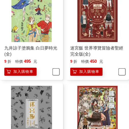
九井諒子塗鴉集 白日夢時光
迷宮飯 世界導覽冒險者聖經
(全)
完全版(全)
495
450
9
折
特價
元
9
折
特價
元
加入購物車
加入購物車