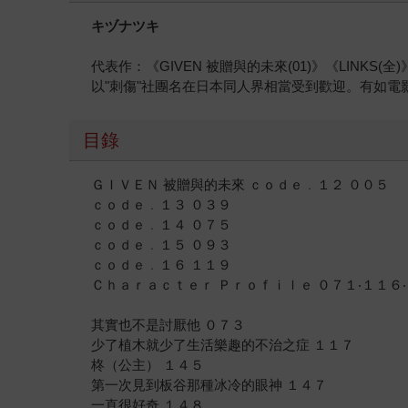
キヅナツキ
代表作：《GIVEN 被贈與的未來(01)》《LINKS(全)
以"刺傷"社團名在日本同人界相當受到歡迎。有如
目錄
ＧＩＶＥＮ 被贈與的未來 ｃｏｄｅ﹒１２ ００５
ｃｏｄｅ﹒１３ ０３９
ｃｏｄｅ﹒１４ ０７５
ｃｏｄｅ﹒１５ ０９３
ｃｏｄｅ﹒１６ １１９
Ｃｈａｒａｃｔｅｒ Ｐｒｏｆｉｌｅ ０７１‧１１６
其實也不是討厭他 ０７３
少了植木就少了生活樂趣的不治之症 １１７
柊（公主） １４５
第一次見到板谷那種冰冷的眼神 １４７
一直很好奇 １４８