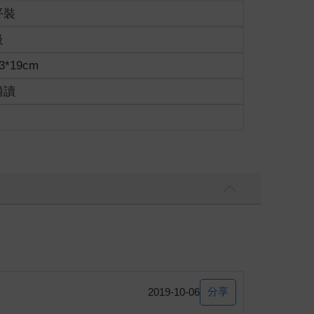
平裝
級
3*19cm
適讀
分享
2019-10-06