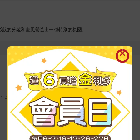
》
電影般的分鏡和畫風營造出一種特別的氛圍。
‧１４４