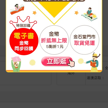
國際快遞：
海外
港澳店取：