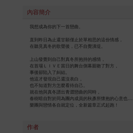
內容簡介
我想成為你的下一首戀曲。
直到昨日為止還甘願僅止於單相思的這份情感，
在聽見真冬的歌聲後，已不自覺潰堤。
上山發覺到自己對真冬所抱持的感情，
在首場ＬＩＶＥ當日的舞台側幕親吻了對方，
事後卻陷入了糾結。
他這才發現自己還沒表白，
也不知道對方怎麼看待自己。
就在他與真冬譜出青澀戀曲的同時，
春樹暗自對於同為團內成員的秋彥所懷抱的心意也…
樂團與戀情各自就定位，全新篇章正式起跑！
作者