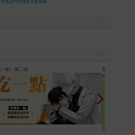
門市商品
門市庫存
大量採購
黃色書刊回來了