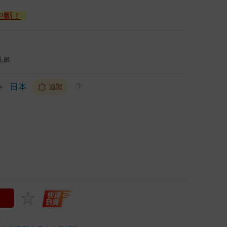
中斷！
上限
＞
日本
追蹤
?