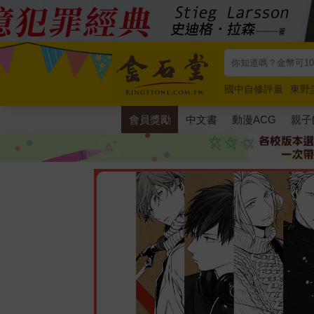
國中自修評量
東野
唯紅花綻放
奧德賽
會員獎勵
中文書
動漫ACG
親子