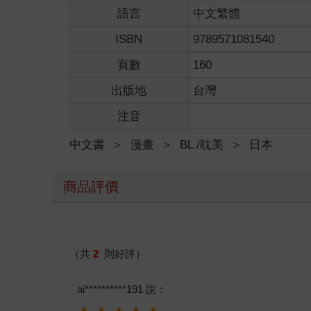
語言
中文繁體
ISBN
9789571081540
頁數
160
出版地
台灣
注音
中文書
＞
漫畫
＞
BL /耽美
＞
日本
商品評價
（共
2
則好評）
ai**********191 說：