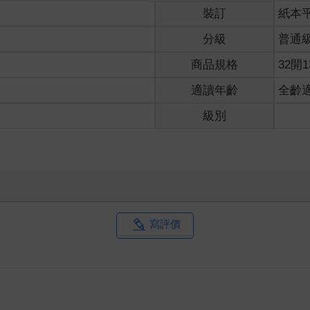
裝訂
紙本
分級
普通
商品規格
32開1
適讀年齡
全齡
級別
寫評價