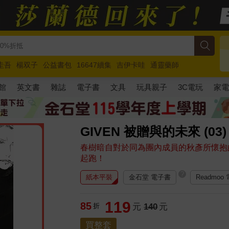
圭吾
楊双子
公益書包
16647續集
吉伊卡哇
通靈藥師
路邊攤新作
馬斯克
玩具總動員5
超慢跑
館
英文書
雜誌
電子書
文具
玩具親子
3C電玩
家
GIVEN 被贈與的未來 (03)
春樹暗自對於同為團內成員的秋彥所懷抱
起跑！
?
紙本平裝
金石堂 電子書
Readmoo
119
85
折
元
140
元
買整套