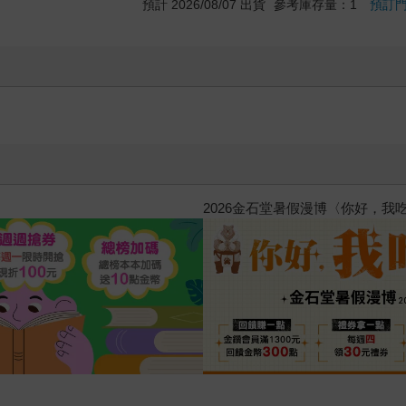
預計 2026/08/07 出貨
參考庫存量：1
預訂
惱，不知不覺間她竟成為我最親近
攻殼機動隊 (1995) 4K數位修復版