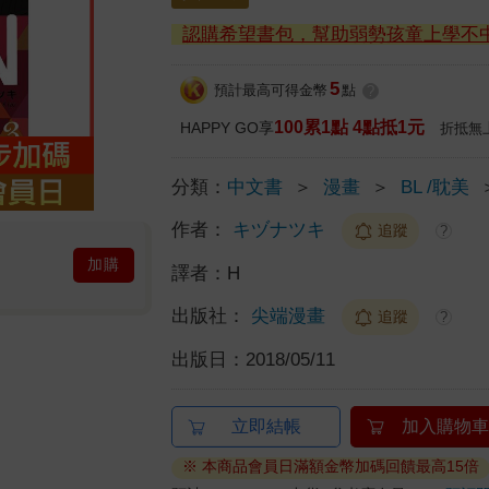
認購希望書包，幫助弱勢孩童上學不
5
預計最高可得金幣
點
?
100累1點 4點抵1元
HAPPY GO享
折抵無
分類：
中文書
＞
漫畫
＞
BL /耽美
作者：
キヅナツキ
追蹤
?
加購
譯者：
H
出版社：
尖端漫畫
追蹤
?
出版日：
2018/05/11
立即結帳
加入購物車
※ 本商品會員日滿額金幣加碼回饋最高15倍