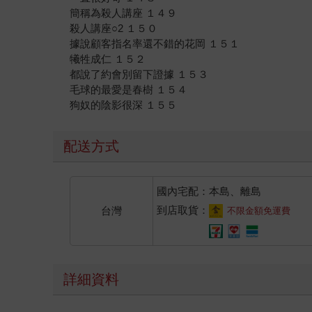
簡稱為殺人講座 １４９
殺人講座○2 １５０
據說顧客指名率還不錯的花岡 １５１
犧牲成仁 １５２
都說了約會別留下證據 １５３
毛球的最愛是春樹 １５４
狗奴的陰影很深 １５５
配送方式
國內宅配：本島、離島
到店取貨：
台灣
不限金額免運費
詳細資料