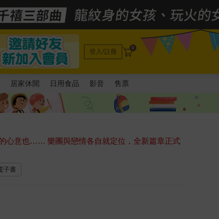
0
登入/註冊
電
居家休閒
日用食品
影音
售票
的心意也…… 樂團與戀情各自就定位，全新篇章正式
 電子書