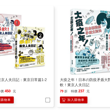
京人夫日記：東京日常篇1-2
大疫之年！日本の防疫矛盾大
軟！東京人夫日記
450
237
特價
元
79
折
特價
元
入購物車
加入購物車
看更多