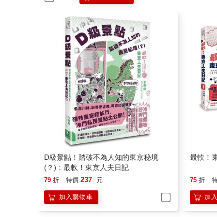
D級景點！踏破不為人知的東京秘境
最軟！東
(？)：最軟！東京人夫日記
237
79
折
特價
元
75
折
加入購物車
加