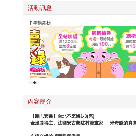
原本只是跟全校第一美少女商量彼此摯友的戀愛煩
的存在（１）
內容簡介
【勵志套書】台北不來悔
1-3(
完
)
金漫獎得主、法國安古蘭駐村漫畫家
──
米奇鰻的真
血淚交織的擺攤教戰漫畫，
教你如何赤手空拳走上街頭，大放異彩！