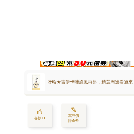
呀哈★吉伊卡哇旋風再起，精選周邊看過來
寫評價
喜歡+1
賺金幣
活動訊息