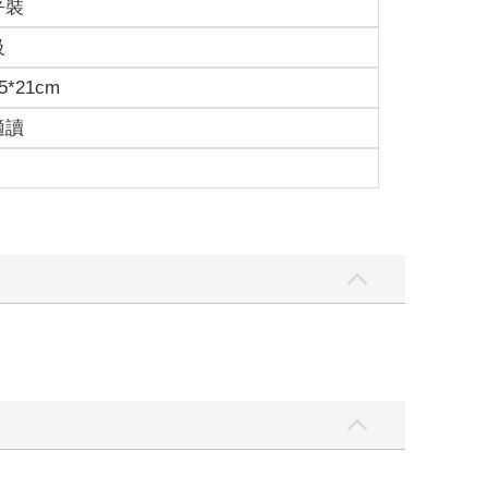
級
5*21cm
適讀