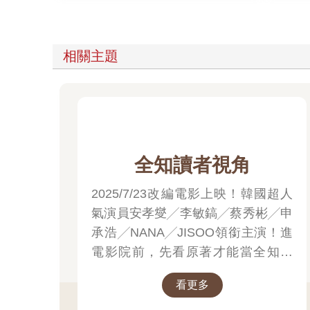
相關主題
全知讀者視角
2025/7/23改編電影上映！韓國超人
氣演員安孝燮╱李敏鎬╱蔡秀彬╱申
承浩╱NANA╱JISOO領銜主演！進
電影院前，先看原著才能當全知讀
者！
看更多