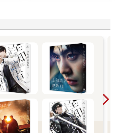
2
買
A
【期
20
29
單筆
止！