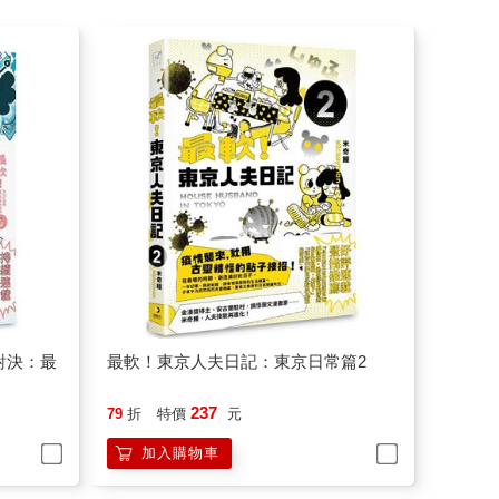
對決：最
最軟！東京人夫日記：東京日常篇2
237
79
折
特價
元
加入購物車