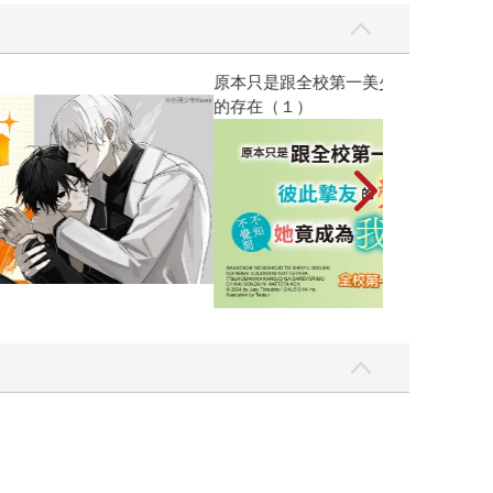
黃色書刊回來了