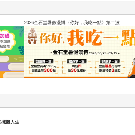
惱，不知不覺間她竟成為我最親近
攻殼機動隊 (1995) 4K數位修復版
實擺攤人生