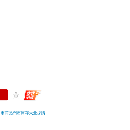
上限
＞
輕鬆幽默
追蹤
?
門市商品
門市庫存
大量採購