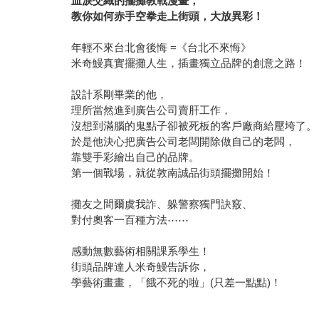
年輕不來台北會後悔 =《台北不來悔》
米奇鰻真實擺攤人生，插畫獨立品牌的創意之路！
設計系剛畢業的他，
理所當然進到廣告公司賣肝工作，
沒想到滿腦的鬼點子卻被死板的客戶廠商給壓垮了。
於是他決心把廣告公司老闆開除做自己的老闆，
靠雙手彩繪出自己的品牌。
第一個戰場，就從敦南誠品街頭擺攤開始！
攤友之間爾虞我詐、躲警察獨門訣竅、
對付奧客一百種方法⋯⋯
感動無數藝術相關課系學生！
街頭品牌達人米奇鰻告訴你，
學藝術畫畫，「餓不死的啦」(只差一點點)！
作者