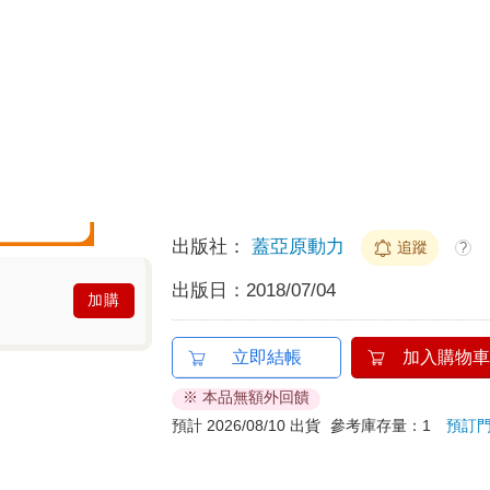
25
預計最高可得金幣
點
?
100累1點 4點抵1元
HAPPY GO享
折抵無
分類：
中文書
＞
漫畫
＞
華文漫畫
作者：
米奇鰻
追蹤
?
出版社：
蓋亞原動力
追蹤
?
出版日：
2018/07/04
加購
立即結帳
加入購物車
※ 本品無額外回饋
預計 2026/08/10 出貨
參考庫存量：1
預訂