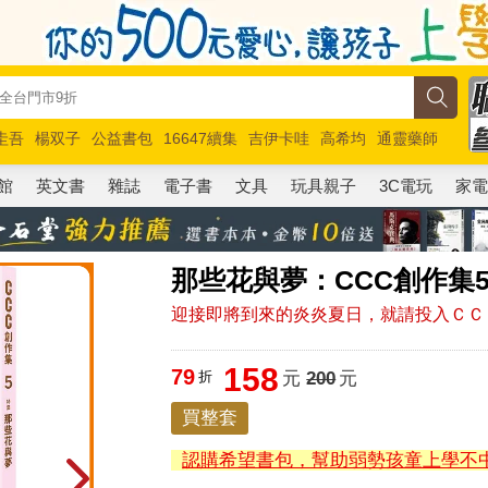
圭吾
楊双子
公益書包
16647續集
吉伊卡哇
高希均
通靈藥師
路邊攤新作
馬斯克
玩具總動員5
超慢跑
館
英文書
雜誌
電子書
文具
玩具親子
3C電玩
家
那些花與夢：CCC創作集
迎接即將到來的炎炎夏日，就請投入ＣＣ
158
79
折
元
200
元
買整套
認購希望書包，幫助弱勢孩童上學不