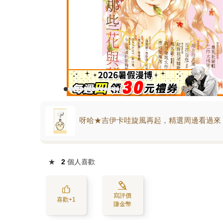
呀哈★吉伊卡哇旋風再起，精選周邊看過來
★
2
個人喜歡
寫評價
喜歡+1
賺金幣