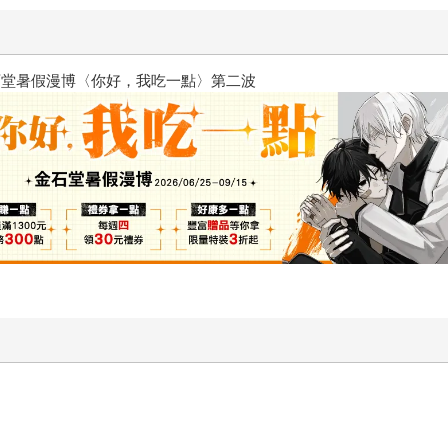
惱，不知不覺間她竟成為我最親近
攻殼機動隊 (1995) 4K數位修復版