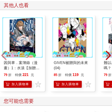
推薦必看
廿載．繁華夢 護玄出
北歐時間：世界第一幸
腎臟
道20週年創作集
福國度教會我的事
40
就告
315
314
79
折
特價
元
79
折
特價
元
79
折
加入購物車
加入購物車
其他人也買