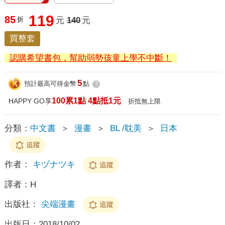
119
85
折
元
140
元
買整套
認購希望書包，幫助弱勢孩童上學不中斷！
5
預計最高可得金幣
點
?
100累1點 4點抵1元
HAPPY GO享
折抵無上限
分類：
中文書
＞
漫畫
＞
BL /耽美
＞
日本
追蹤
作者：
キヅナツキ
追蹤
譯者：
H
出版社：
尖端漫畫
追蹤
出版日：
2018/10/02