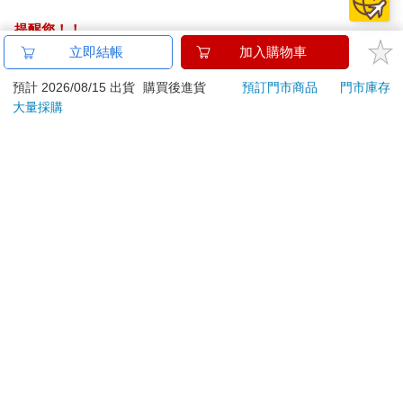
【Kolin 歌林】10人份
INTOPIC 廣鼎 暮影之
《代
微電腦厚釜電子鍋
擊機械鍵盤-青軸/紅軸
(黎天
(KNJ-MN10C2)
(KBM-112/KBM-113)
1780
899
特價
元
特價
元
特價
2250
1199
加入購物車
加入購物車
您可能會喜歡
KTNET S23巧克力多
怪獸8號 特別篇 保科
幻獸