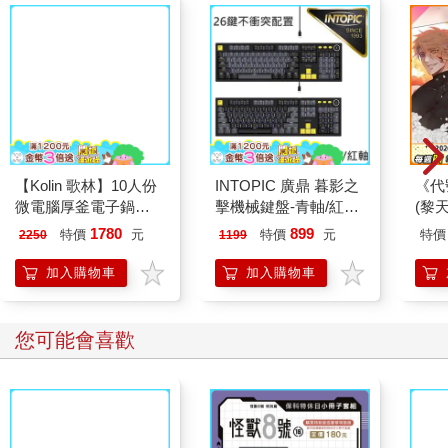
平野與鍵浦(２)
小林家的龍女僕(17)限
平野
定版
111
158
85
折
特價
元
79
折
特價
元
85
折
加入購物車
加入購物車
其他人也看