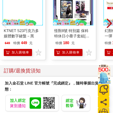
因與聿．案簿錄（漫
GIVEN被贈與的未來
難以
畫）1：水漬【加贈特
(04)
嗎？
典明信片．漣漪】
221
119
79
折
特價
元
85
折
特價
元
79
折
加入購物車
加入購物車
您可能也需要