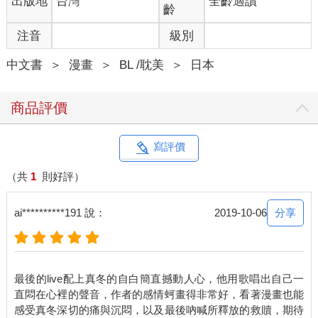
出版地
台灣
全齡適讀
齡
注音
級別
中文書
＞
漫畫
＞
BL /耽美
＞
日本
商品評價
寫評價
（共
1
則好評）
分享
ai**********191 說：
2019-10-06
最後的live配上真冬的自白簡直撼動人心，他用歌唱出自己一
直悶在心裡的聲音，作者的感情蚵畫得非常好，看著漫畫也能
感受真冬深切的痛與沉悶，以及最後吶喊所釋放的救贖，期待