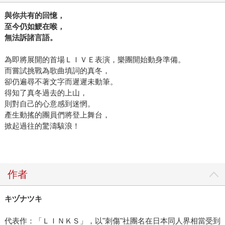
與你共有的回憶，
至今仍如鯁在喉，
無法訴諸言語。
為即將展開的首場ＬＩＶＥ表演，樂團開始動身準備。
而嘗試挑戰為歌曲填詞的真冬，
卻仍遍尋不著文字而遲遲未動筆。
得知了真冬過去的上山，
則對自己的心意感到迷惘。
產生動搖的團員們將登上舞台，
掀起過往的驚濤駭浪！
作者
キヅナツキ
代表作：「ＬＩＮＫＳ」，以"刺傷"社團名在日本同人界相當受到