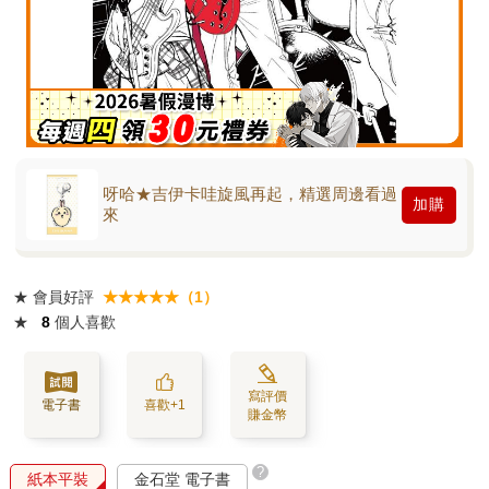
呀哈★吉伊卡哇旋風再起，精選周邊看過
加購
來
★
會員好評
★★★★★（1）
★
8
個人喜歡
寫評價
電子書
喜歡+1
賺金幣
?
紙本平裝
金石堂 電子書