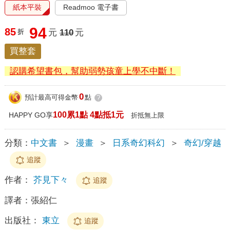
紙本平裝
Readmoo 電子書
94
85
折
元
110
元
買整套
認購希望書包，幫助弱勢孩童上學不中斷！
0
預計最高可得金幣
點
?
100累1點 4點抵1元
HAPPY GO享
折抵無上限
分類：
中文書
＞
漫畫
＞
日系奇幻科幻
＞
奇幻/穿越
追蹤
作者：
芥見下々
追蹤
譯者：
張紹仁
出版社：
東立
追蹤