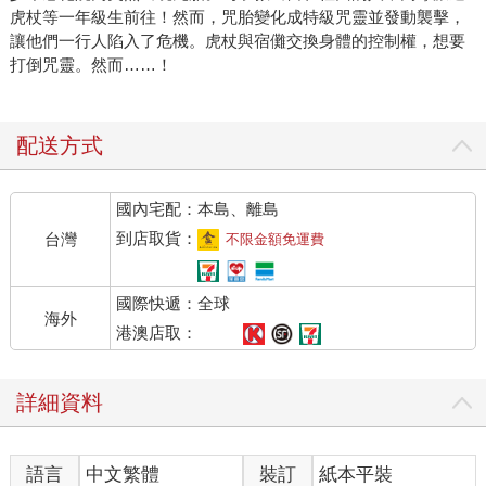
虎杖等一年級生前往！然而，咒胎變化成特級咒靈並發動襲擊，
讓他們一行人陷入了危機。虎杖與宿儺交換身體的控制權，想要
打倒咒靈。然而……！
配送方式
國內宅配：本島、離島
到店取貨：
台灣
不限金額免運費
國際快遞：全球
海外
港澳店取：
詳細資料
語言
中文繁體
裝訂
紙本平裝