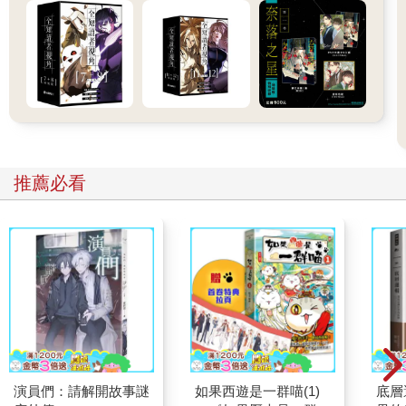
推薦必看
演員們：請解開故事謎
如果西遊是一群喵(1)
底層