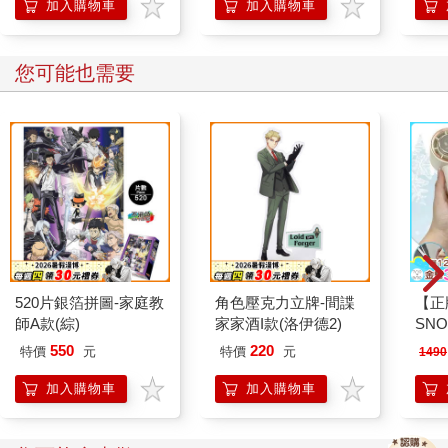
加入購物車
加入購物車
您可能也需要
520片銀箔拼圖-家庭教
角色壓克力立牌-間諜
【正
師A款(綜)
家家酒I款(洛伊德2)
SN
手持
550
220
特價
元
特價
元
1490
桌立
加入購物車
加入購物車