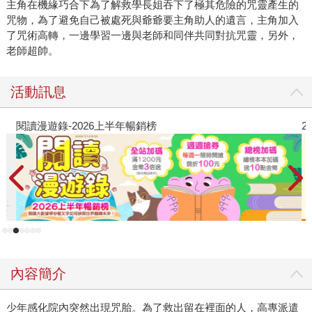
主角在機緣巧合下為了解救學長姐吞下了極其危險的咒靈產生的
咒物，為了避免自己被處死與爺爺要主角助人的遺言，主角加入
了咒術高轉，一邊學習一邊與老師和同伴共同對抗咒靈，另外，
老師超帥。
活動訊息
閱讀漫遊錄-2026上半年暢銷榜
2
內容簡介
少年感化院內突然出現咒胎。為了救出留在裡面的人，高專派遣