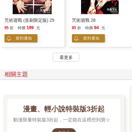
咒術迴戰 (首刷限定版) 29
咒術迴戰 28
199
94
95
折
特價
元
85
折
特價
元
貨到通知
貨到通知
看更多
相關主題
漫畫、輕小說特裝版3折起
動漫限量特裝版3折起，一定能在這裡挖到寶☆