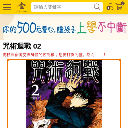
0
咒術迴戰 02
虎杖與宿儺交換身體的控制權，想要打倒咒靈。然而……！