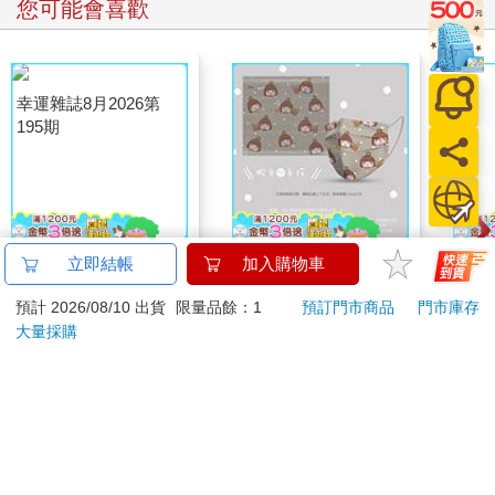
您可能會喜歡
幸運雜誌8月2026第
蝦米與毛孩_平面防護
【P
立即結帳
加入購物車
195期
口罩（2入）
3.0
預計 2026/08/10 出貨
限量品餘：1
預訂門市商品
門市庫存
黑 
171
35
特價
元
特價
元
95
折
180
大量採購
加入購物車
加入購物車
訂購/退換貨須知
加入金石堂 LINE 官方帳號『完成綁定』，隨時掌握出貨動