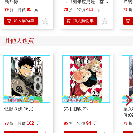
底外傳
：《如果歷史是一群
界的
喵》作者最新力作，附
95
411
79
折
特價
元
79
折
特價
元
79
折
【首卷特典】拉頁
加入購物車
加入購物車
其他人也買
怪獸８號-16完
咒術迴戰 23
聖女
值(0
102
94
78
折
特價
元
85
折
特價
元
79
折