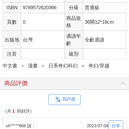
ISBN
9789572620366
分級
普通級
商品規
頁數
0
36開12*18cm
格
適讀年
出版地
台灣
全齡適讀
齡
注音
級別
中文書
＞
漫畫
＞
日系奇幻科幻
＞
奇幻/穿越
商品評價
寫評價
（共
1
則好評）
分享
sh*****666 說：
2023-07-04