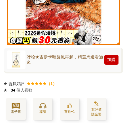
呀哈★吉伊卡哇旋風再起，精選周邊看過
加購
來
★
會員好評
★★★★★（1）
★
34
個人喜歡
寫評價
電子書
導讀
喜歡+1
賺金幣