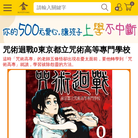
0
咒術迴戰0東京都立咒術高等專門學校
這時「咒術高專」的老師五條悟卻出現在憂太面前，要他轉學到「咒
術高專」就讀，學習祓除怨靈的方法。