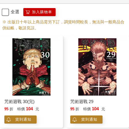
全選
加入購物車
※ 出版日十年以上商品需另下訂，調貨時間較長，無法與一般商品合
併結帳，敬請見諒。
咒術迴戰 30(完)
咒術迴戰 29
104
104
95
折
特價
元
95
折
特價
元
貨到通知
貨到通知