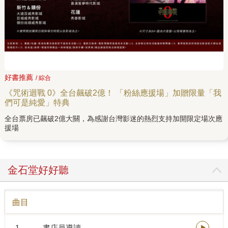
好書推薦
/ 綜合
《咒術迴戰 0》全台飆破2億！ 「粉絲應援場」加贈限量「我
們可是純愛」特典
全台票房已飆破2億大關，為感謝台灣影迷的熱烈支持加開限定場次應
援場
金石堂好好聽
曲目
1
書店員導讀