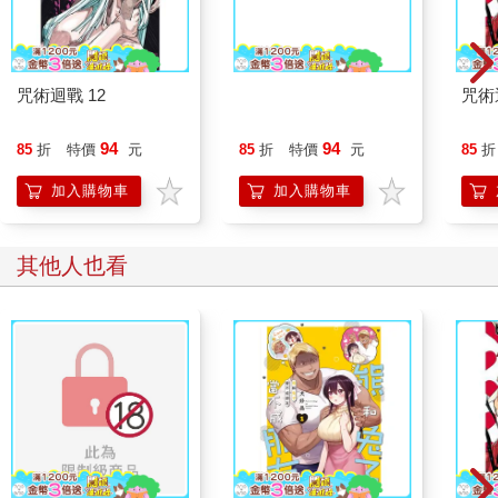
咒術迴戰 12
咒術迴戰 14
咒術
94
94
85
折
特價
元
85
折
特價
元
85
折
加入購物車
加入購物車
其他人也看