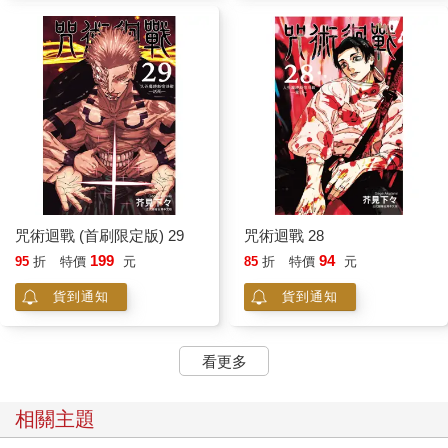
咒術迴戰 (首刷限定版) 29
咒術迴戰 28
199
94
95
折
特價
元
85
折
特價
元
貨到通知
貨到通知
看更多
相關主題