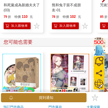
和死黨成為新婚夫夫了
熊和兔子當不成朋
咒術
(03)
友-01
110
102
79
折
特價
元
78
折
特價
元
85
折
加入購物車
加入購物車
您可能也需要
驀然回首(藍光典藏版)
對常來我家的辣妹為所
露露
欲為 (5) 特裝版