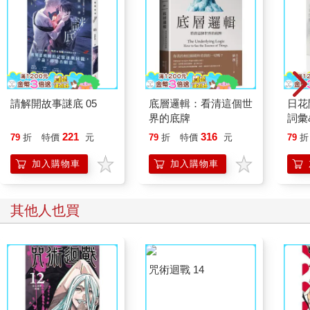
請解開故事謎底 05
底層邏輯：看清這個世
日花
界的底牌
詞彙
221
316
79
折
特價
元
79
折
特價
元
79
折
加入購物車
加入購物車
其他人也買