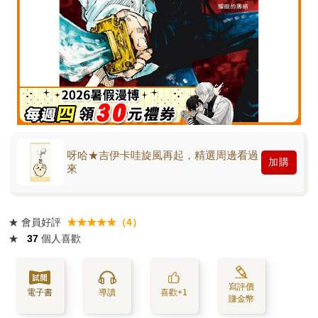
呀哈★吉伊卡哇旋風再起，精選周邊看過
加購
來
★
會員好評
★★★★★（4）
★
37
個人喜歡
寫評價
電子書
導讀
喜歡+1
賺金幣