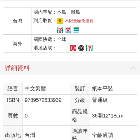
國內宅配：本島、離島
到店取貨：
台灣
不限金額免運費
國際快遞：全球
海外
港澳店取：
詳細資料
語言
中文繁體
裝訂
紙本平裝
ISBN
9789572633939
分級
普通級
商品規
頁數
0
36開12*18cm
格
適讀年
出版地
台灣
全齡適讀
齡