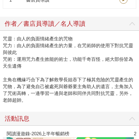
作者／書店員導讀／名人導讀
咒靈：由人的負面情緒產生的咒物
咒力：由人的負面情緒產生的力量，在咒術師的使用下對抗咒靈
與彼此
咒術：運用咒力產生效能的術士，功能千奇百怪，絕大部份皆為
天生遺傳
主角在機緣巧合下為了解救學長姐吞下了極其危險的咒靈產生的
咒物，為了避免自己被處死與爺爺要主角助人的遺言，主角加入
了咒術高轉，一邊學習一邊與老師和同伴共同對抗咒靈，另外，
老師超帥。
活動訊息
閱讀漫遊錄-2026上半年暢銷榜
2