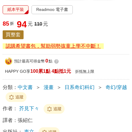
紙本平裝
Readmoo 電子書
94
85
折
元
110
元
買整套
認購希望書包，幫助弱勢孩童上學不中斷！
0
預計最高可得金幣
點
?
100累1點 4點抵1元
HAPPY GO享
折抵無上限
分類：
中文書
＞
漫畫
＞
日系奇幻科幻
＞
奇幻/穿越
追蹤
作者：
芥見下々
追蹤
譯者：
張紹仁
出版社：
東立
追蹤