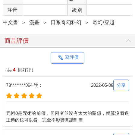
注音
級別
中文書
＞
漫畫
＞
日系奇幻科幻
＞
奇幻/穿越
商品評價
寫評價
（共
4
則好評）
分享
73********964 說：
2022-05-08
咒術0是咒術的前傳，但兩者並沒有太大的關係，就算沒看過