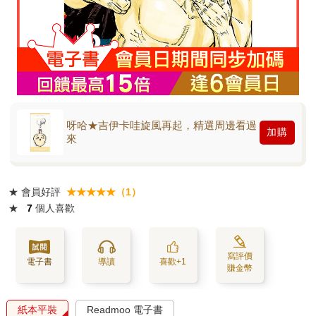
呀哈★吉伊卡哇旋風再起，精選周邊看過
加購
來
★
會員好評
★★★★★（1）
★
7
個人喜歡
寫評價
電子書
導讀
喜歡+1
賺金幣
紙本平裝
Readmoo 電子書