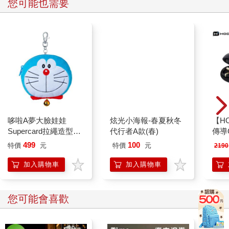
您可能也需要
炫光小海報-春夏秋冬
代行者A款(春)
哆啦A夢大臉娃娃
【HO
Supercard拉繩造型悠
傳導
遊卡【受託代銷】
499
100
特價
元
特價
元
2190
加入購物車
加入購物車
您可能會喜歡