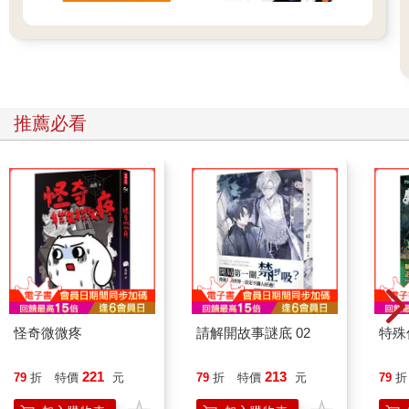
推薦必看
怪奇微微疼
請解開故事謎底 02
特殊傳
221
213
79
折
特價
元
79
折
特價
元
79
折