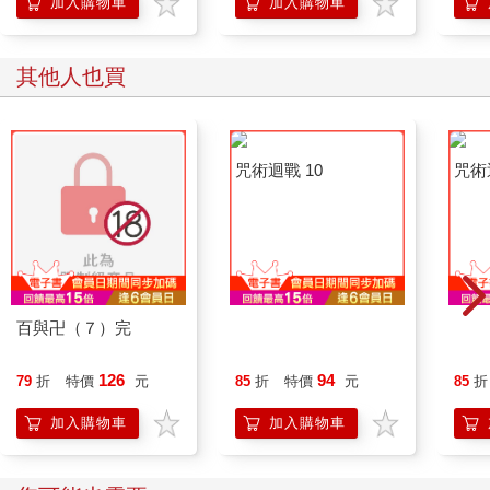
加入購物車
加入購物車
其他人也買
百與卍（７）完
咒術迴戰 10
咒術
126
94
79
折
特價
元
85
折
特價
元
85
折
加入購物車
加入購物車