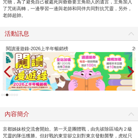
咒物，為了避免自己被處死與爺爺要主角助人的遺言，主角加入
了咒術高轉，一邊學習一邊與老師和同伴共同對抗咒靈，另外，
老師超帥。
活動訊息
閱讀漫遊錄-2026上半年暢銷榜
2
內容簡介
京都姊妹校交流會開始。第一天是團體戰，由先祓除區域內２級
咒靈的隊伍獲勝。但好戰的東堂卻立刻對東京發動襲擊，虎杖只