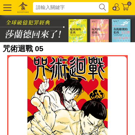
0
咒術迴戰 05