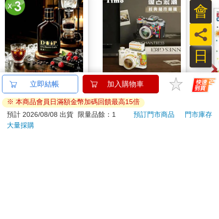
會
員
日
【13章】專業冰滴菓
【Timo】復古浪潮 經
World
立即結帳
加入購物車
臻3入組(160ml/瓶)
典積木相機 禮物
My F
※ 本商品會員日滿額金幣加碼回饋最高15倍
Book
525
349
84
折
特價
元
51
折
特價
元
9
折
預計 2026/08/08 出貨
限量品餘：1
預訂門市商品
門市庫存
大量採購
加入購物車
加入購物車
訂購/退換貨須知
加入金石堂 LINE 官方帳號『完成綁定』，隨時掌握出貨動
態：