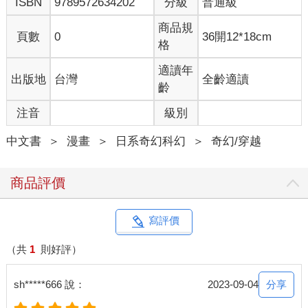
ISBN
9789572634202
分級
普通級
商品規
頁數
0
36開12*18cm
格
適讀年
出版地
台灣
全齡適讀
齡
注音
級別
中文書
＞
漫畫
＞
日系奇幻科幻
＞
奇幻/穿越
商品評價
寫評價
（共
1
則好評）
分享
sh*****666 說：
2023-09-04