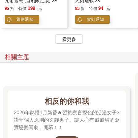
咒術迴戰 (首刷限定版) 29
咒術迴戰 28
199
94
95
折
特價
元
85
折
特價
元
貨到通知
貨到通知
看更多
相關主題
相反的你和我
2026年熱播1月新番🔥習於察言觀色的活潑女子×
謹守個人原則的文靜男子。讓人心有戚戚焉的寫
實戀愛喜劇，開幕！！