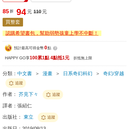
94
85
折
元
110
元
買整套
認購希望書包，幫助弱勢孩童上學不中斷！
0
預計最高可得金幣
點
?
100累1點 4點抵1元
HAPPY GO享
折抵無上限
分類：
中文書
＞
漫畫
＞
日系奇幻科幻
＞
奇幻/穿越
追蹤
作者：
芥見下々
追蹤
譯者：
張紹仁
出版社：
東立
追蹤
出版日：
2019/08/13