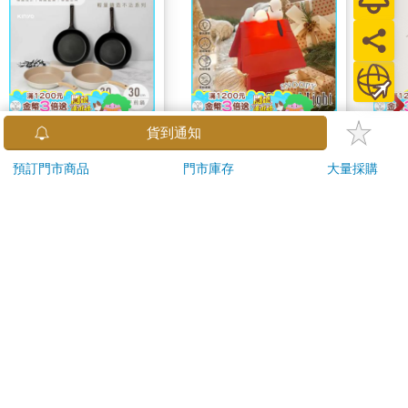
【KINYO】Penna系
【正版授權】
大家
貨到通知
列-輕量高效導熱不沾
SNOOPY史努比 紅屋
202
預訂門市商品
門市庫存
大量採購
平煎鍋30cm
造型聲控燈 夜燈 氣氛
999
1341
56
折
特價
元
特價
元
1690
220
燈
加入購物車
加入購物車
訂購/退換貨須知
加入金石堂 LINE 官方帳號『完成綁定』，隨時掌握出貨動
態：