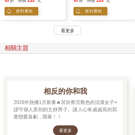
133
133
95
折
特價
元
95
折
特價
元
貨到通知
貨到通知
看更多
相關主題
相反的你和我
2026年熱播1月新番🔥習於察言觀色的活潑女子×
謹守個人原則的文靜男子。讓人心有戚戚焉的寫
實戀愛喜劇，開幕！！
看更多