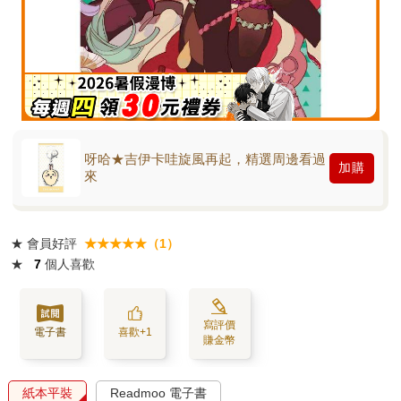
呀哈★吉伊卡哇旋風再起，精選周邊看過
加購
來
★
會員好評
★★★★★（1）
★
7
個人喜歡
寫評價
電子書
喜歡+1
賺金幣
紙本平裝
Readmoo 電子書