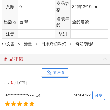
商品規
頁數
0
32開13*19cm
格
適讀年
出版地
台灣
全齡適讀
齡
注音
級別
中文書
＞
漫畫
＞
日系奇幻科幻
＞
奇幻/穿越
商品評價
寫評價
（共
1
則好評）
分享
di**************com 說：
2020-01-29