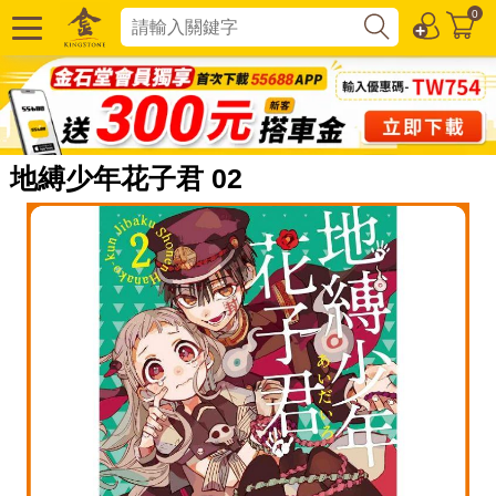
0
地縛少年花子君 02