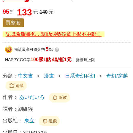
133
95
折
元
140
元
買整套
認購希望書包，幫助弱勢孩童上學不中斷！
5
預計最高可得金幣
點
?
100累1點 4點抵1元
HAPPY GO享
折抵無上限
分類：
中文書
＞
漫畫
＞
日系奇幻科幻
＞
奇幻/穿越
追蹤
作者：
あいだいろ
追蹤
譯者：
劉維容
出版社：
東立
追蹤
出版日：
2019/12/06