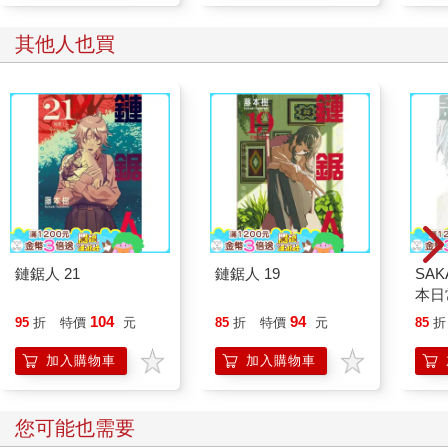
其他人也買
鏈鋸人 21
鏈鋸人 19
SAK
本日常
104
94
95
折
特價
元
85
折
特價
元
85
折
加入購物車
加入購物車
您可能也需要