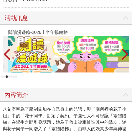
活動訊息
閱讀漫遊錄-2026上半年暢銷榜
2
內容簡介
八旬寧寧為了壓制施加在自己身上的咒語，與「廁所裡的花子小
姐」中的「花子同學」訂定了契約。學園七大不可思議「靈體階
梯」在學生之間引發話題，她為了救出被牽扯進其中的摯友，遂
與花子同學一同潛入了「靈體階梯」。由非人的妖異少年與神祕