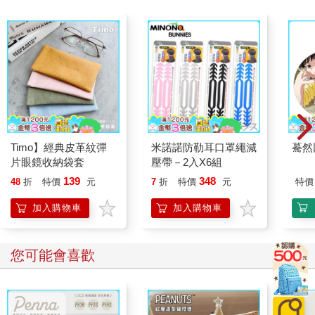
Timo】經典皮革紋彈
米諾諾防勒耳口罩繩減
驀然
片眼鏡收納袋套
壓帶－2入X6組
139
348
48
折
特價
元
7
折
特價
元
特價
加入購物車
加入購物車
您可能會喜歡