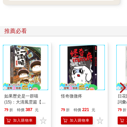
推薦必看
如果歷史是一群喵
怪奇微微疼
日花
(15)：大清風雲篇【萌
詞彙
貓漫畫學歷史】
387
221
79
折
特價
元
79
折
特價
元
79
折
加入購物車
加入購物車