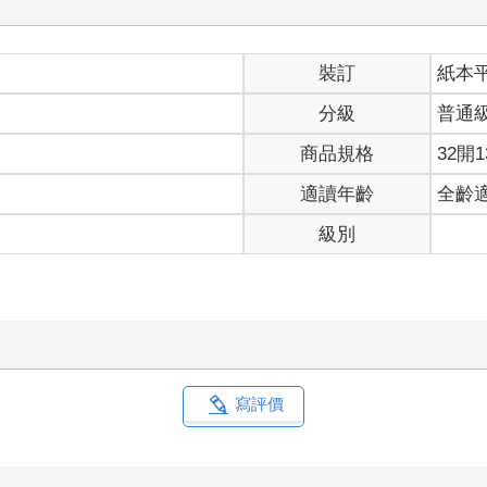
裝訂
紙本
分級
普通
商品規格
32開1
適讀年齡
全齡
級別
寫評價