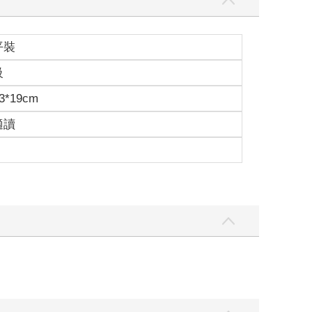
平裝
級
3*19cm
適讀