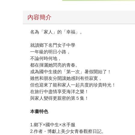
內容簡介
名為「家人」的「幸福」。
就讀鄉下名門女子中學
一年級的明日小路，
不論何時何地，
都在揮灑她閃亮的青春。
成為國中生後的「第一次」暑假開始了！
雖然和朋友分開讓她感到有些寂寞，
但也迎來了能和家人一起共度的珍貴時光！
在旅行中盡情享受海洋之樂！
與家人變得更親密的第５集！
本書特色
1.鄉下×國中生×水手服
2.作者・博獻上美少女青春觀察日記。