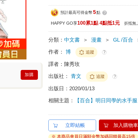
5
預計最高可得金幣
點
?
100累1點 4點抵1元
HAPPY GO享
折抵無
分類：
中文書
＞
漫畫
＞
GL /百合
作者：
博
追蹤
?
譯者：
陳秀玫
加購
出版社：
青文
追蹤
?
出版日：
2020/01/13
相關主題：
【百合】明日同學的水手服
立即結帳
加入購物車
※ 本商品會員日滿額金幣加碼回饋最高15倍