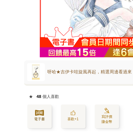
呀哈★吉伊卡哇旋風再起，精選周邊看過來
★
48
個人喜歡
寫評價
電子書
喜歡+1
賺金幣