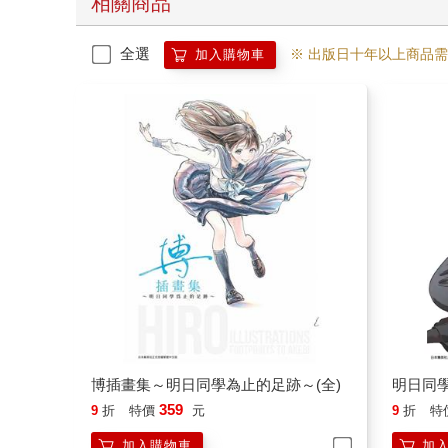
相關商品
全選
※ 出版日十年以上商品
加入購物車
博插畫集～明日同學為止的足跡～(全)
明日同學
359
9
折
特價
元
9
折
特
加入購物車
加