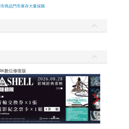
門市商品
門市庫存
大量採購
黃色書刊回來了