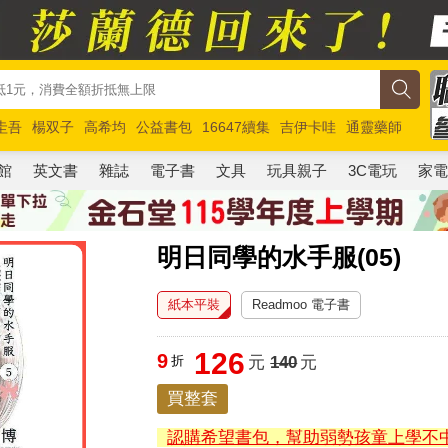
圭吾
楊双子
高希均
公益書包
16647續集
吉伊卡哇
通靈藥師
路邊攤新作
馬斯克
玩具總動員5
超慢跑
館
英文書
雜誌
電子書
文具
玩具親子
3C電玩
家
明日同學的水手服(05)
紙本平裝
Readmoo 電子書
126
9
折
元
140
元
買整套
認購希望書包，幫助弱勢孩童上學不