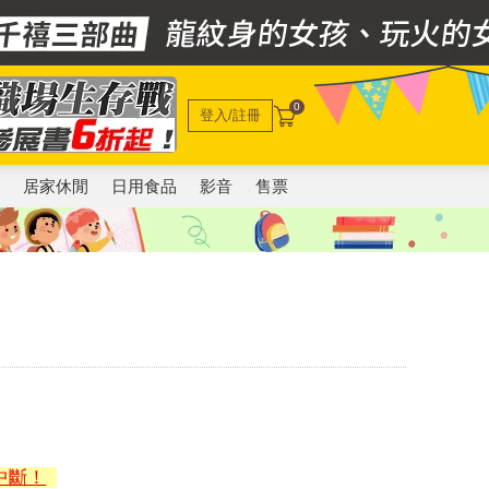
0
登入/註冊
電
居家休閒
日用食品
影音
售票
中斷！