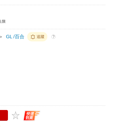
上限
＞
GL /百合
追蹤
?