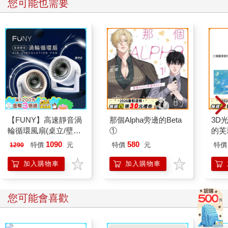
您可能也需要
【FUNY】高速靜音渦
那個Alpha旁邊的Beta
3D光
輪循環風扇(桌立/壁掛
①
的芙
多場合均適用)
1090
580
特價
元
特價
元
特價
1290
加入購物車
加入購物車
您可能會喜歡