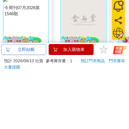
今周刊07月2026第
大家說英語8月號
【電
立即結帳
加入購物車
1546期
2026(雲端加值版)
真摯
預計 2026/08/10 出貨
參考庫存量：1
預訂門市商品
門市庫存
員帶
94
209
特價
元
特價
元
特價
99
220
～(第
大量採購
加入購物車
加入購物車
訂購/退換貨須知
加入金石堂 LINE 官方帳號『完成綁定』，隨時掌握出貨動
態：