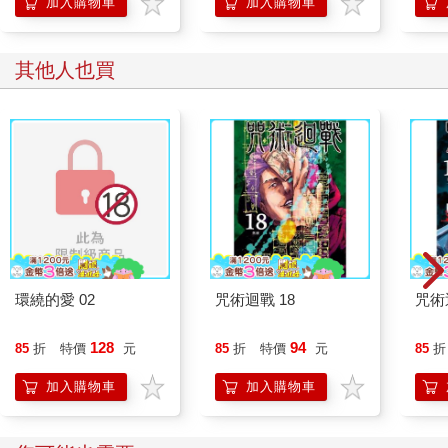
加入購物車
加入購物車
其他人也買
環繞的愛 02
咒術迴戰 18
咒術
128
94
85
折
特價
元
85
折
特價
元
85
折
加入購物車
加入購物車