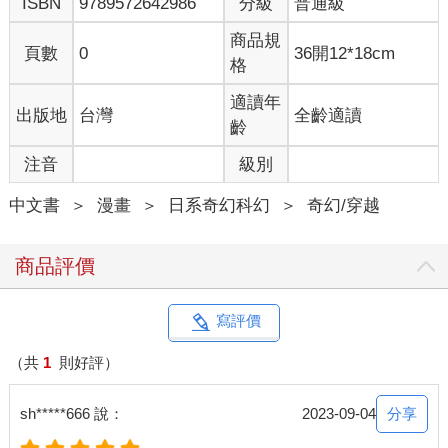
ISBN
9789572642986
分級
普通級
商品規
頁數
0
36開12*18cm
格
適讀年
出版地
台灣
全齡適讀
齡
注音
級別
中文書
＞
漫畫
＞
日系奇幻科幻
＞
奇幻/穿越
商品評價
寫評價
（共
1
則好評）
分享
sh*****666 說：
2023-09-04