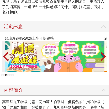
咒物，為了避免自己被處死與爺爺要主角助人的遺言，主角加入
了咒術高轉，一邊學習一邊與老師和同伴共同對抗咒靈，另外，
老師超帥。
活動訊息
閱讀漫遊錄-2026上半年暢銷榜
2
內容簡介
高專擊退了特級咒靈・花御等人的來襲，但宿儺的手指和特級咒
物「咒胎九相圖」卻被搶走了。九相圖得到新的肉身，誕生了新