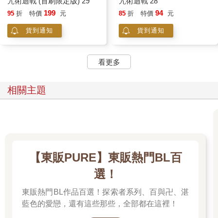
咒術迴戰 (首刷限定版) 29
咒術迴戰 28
199
94
95
折
特價
元
85
折
特價
元
貨到通知
貨到通知
看更多
相關主題
【東販PURE】東販熱門BL百
選！
東販熱門BL作品百選！探索者系列、百與卍、湛
藍色的愛戀，還有這些那些，全部都在這裡！