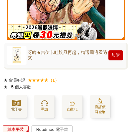
呀哈★吉伊卡哇旋風再起，精選周邊看過
加購
來
★
會員好評
★★★★★（1）
★
5
個人喜歡
寫評價
電子書
導讀
喜歡+1
賺金幣
紙本平裝
Readmoo 電子書