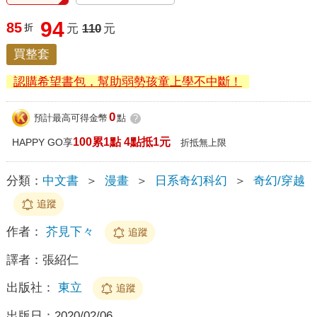
94
85
折
元
110
元
買整套
認購希望書包，幫助弱勢孩童上學不中斷！
0
預計最高可得金幣
點
?
100累1點 4點抵1元
HAPPY GO享
折抵無上限
分類：
中文書
＞
漫畫
＞
日系奇幻科幻
＞
奇幻/穿越
追蹤
作者：
芥見下々
追蹤
譯者：
張紹仁
出版社：
東立
追蹤
出版日：
2020/02/06