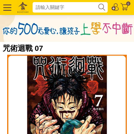
0
咒術迴戰 07