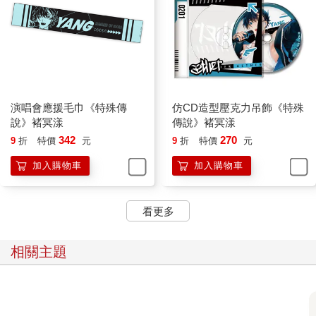
演唱會應援毛巾《特殊傳
仿CD造型壓克力吊飾《特殊
說》褚冥漾
傳說》褚冥漾
342
270
9
折
特價
元
9
折
特價
元
加入購物車
加入購物車
看更多
相關主題