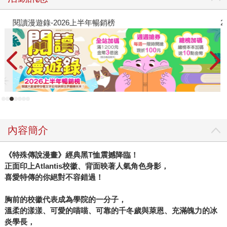
閱讀漫遊錄-2026上半年暢銷榜
2
內容簡介
《特殊傳說漫畫》經典黑T恤震撼降臨！
正面印上Atlantis校徽、背面映著人氣角色身影，
喜愛特傳的你絕對不容錯過！
胸前的校徽代表成為學院的一分子，
溫柔的漾漾、可愛的喵喵、可靠的千冬歲與萊恩、充滿魄力的冰
炎學長，