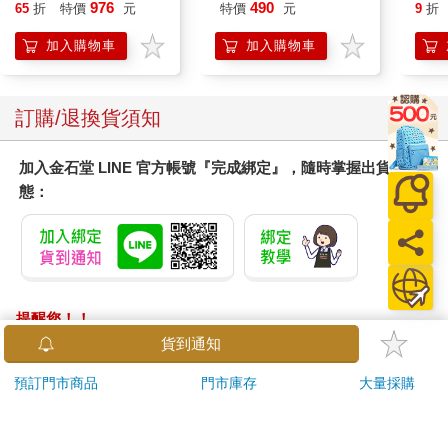
金緻7重玻尿酸高效保
Peac
976
490
65
折
特價
元
特價
元
9
折
濕潤澤特濃精華乳液
Surpri
140ml/金瓶(Premium
Mari
加入購物車
加入購物車
臉部肌膚護理乳霜,素
Stor
顏保養乾肌水凝乳)
訂購/退換貨須知
加入金石堂 LINE 官方帳號『完成綁定』，隨時掌握出貨動
態：
提醒您！！
金石堂及銀行均不會請您操作ATM! 如接獲電話要求您前往
貨到通知
ATM提款機，請不要聽從指示，以免受騙上當！
預訂門市商品
門市庫存
大量採購
退換貨須知：
**提醒您，鑑賞期不等於試用期，退回商品須為全新狀態**