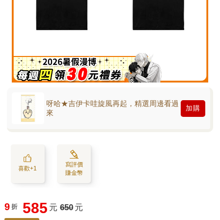
呀哈★吉伊卡哇旋風再起，精選周邊看過
加購
來
寫評價
喜歡+1
賺金幣
585
9
折
元
650
元