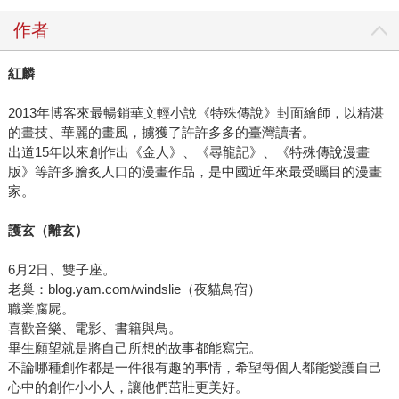
作者
紅麟
2013年博客來最暢銷華文輕小說《特殊傳說》封面繪師，以精湛
的畫技、華麗的畫風，擄獲了許許多多的臺灣讀者。
出道15年以來創作出《金人》、《尋龍記》、《特殊傳說漫畫
版》等許多膾炙人口的漫畫作品，是中國近年來最受矚目的漫畫
家。
護玄（離玄）
6月2日、雙子座。
老巢：blog.yam.com/windslie（夜貓鳥宿）
職業腐屍。
喜歡音樂、電影、書籍與鳥。
畢生願望就是將自己所想的故事都能寫完。
不論哪種創作都是一件很有趣的事情，希望每個人都能愛護自己
心中的創作小小人，讓他們茁壯更美好。