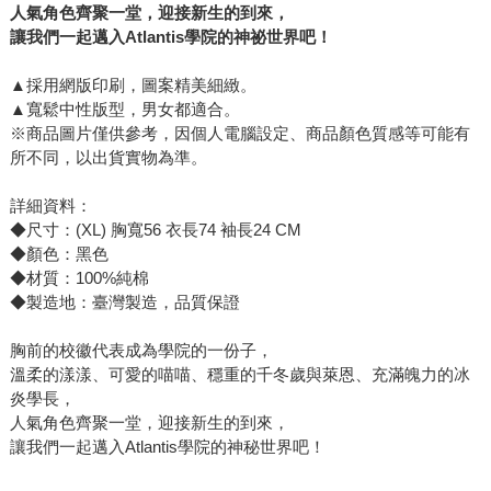
人氣角色齊聚一堂，迎接新生的到來，
讓我們一起邁入Atlantis學院的神祕世界吧！
▲採用網版印刷，圖案精美細緻。
▲寬鬆中性版型，男女都適合。
※商品圖片僅供參考，因個人電腦設定、商品顏色質感等可能有
所不同，以出貨實物為準。
詳細資料：
◆尺寸：(XL) 胸寬56 衣長74 袖長24 CM
◆顏色：黑色
◆材質：100%純棉
◆製造地：臺灣製造，品質保證
胸前的校徽代表成為學院的一份子，
溫柔的漾漾、可愛的喵喵、穩重的千冬歲與萊恩、充滿魄力的冰
炎學長，
人氣角色齊聚一堂，迎接新生的到來，
讓我們一起邁入Atlantis學院的神秘世界吧！