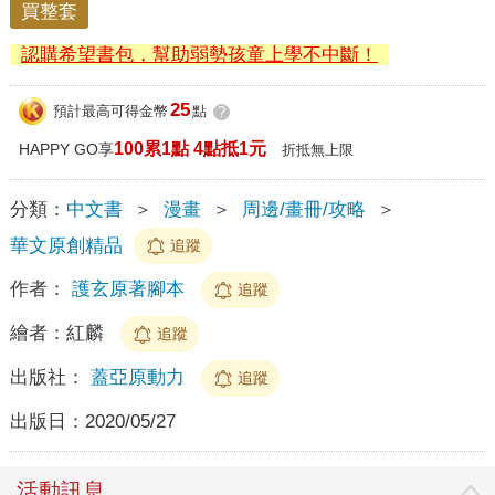
買整套
認購希望書包，幫助弱勢孩童上學不中斷！
25
預計最高可得金幣
點
?
100累1點 4點抵1元
HAPPY GO享
折抵無上限
分類：
中文書
＞
漫畫
＞
周邊/畫冊/攻略
＞
華文原創精品
追蹤
作者：
護玄原著腳本
追蹤
繪者：
紅麟
追蹤
出版社：
蓋亞原動力
追蹤
出版日：
2020/05/27
活動訊息