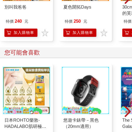
別叫我爸爸
夏色開拓Days
30
的芙
240
250
特價
元
特價
元
特價
加入購物車
加入購物車
您可能會喜歡
日本ROHTO樂敦-
悠遊卡錶帶－黑色
The 
HADALABO肌研極潤
（20mm適用）
Gala