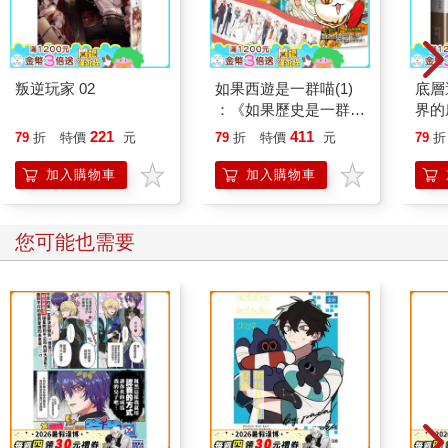
叛逆玩家 02
如果西遊是一群喵(1)
底層
：《如果歷史是一群
界的
喵》作者最新力作，附
221
411
79
折
特價
元
79
折
特價
元
79
折
【首卷特典】拉頁
加入購物車
加入購物車
您可能也需要