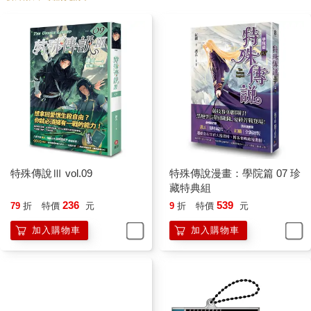
特殊傳說Ⅲ vol.09
特殊傳說漫畫：學院篇 07 珍
藏特典組
236
539
79
折
特價
元
9
折
特價
元
加入購物車
加入購物車