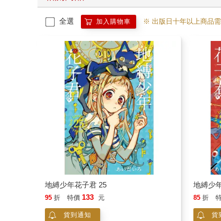
全選
※ 出版日十年以上商品
加入購物車
地縛少年花子君 25
地縛少年
133
95
折
特價
元
85
折
貨到通知
貨