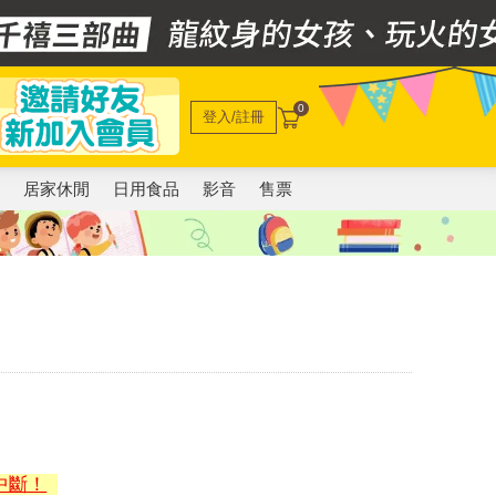
0
登入/註冊
電
居家休閒
日用食品
影音
售票
中斷！