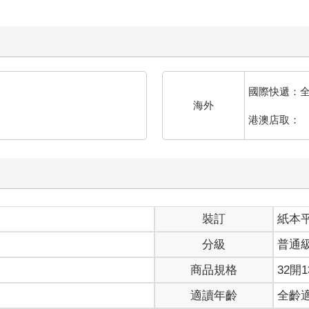
國際快遞：
海外
港澳店取：
裝訂
紙本
分級
普通
商品規格
32開1
適讀年齡
全齡