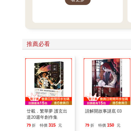
推薦必看
廿載．繁華夢 護玄出
請解開故事謎底 03
道20週年創作集
315
150
79
折
特價
元
79
折
特價
元