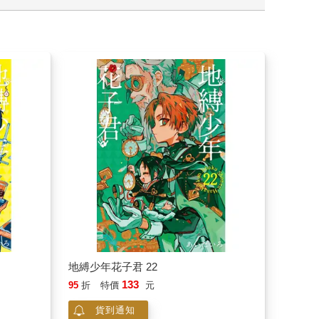
地縛少年花子君 22
133
95
折
特價
元
貨到通知