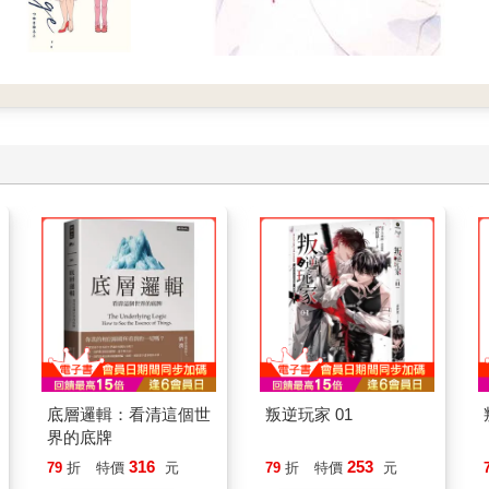
底層邏輯：看清這個世
叛逆玩家 01
界的底牌
316
253
79
折
特價
元
79
折
特價
元