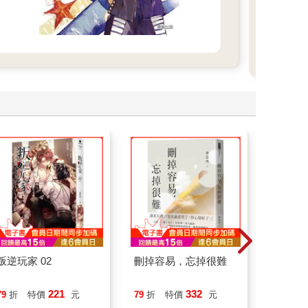
叛逆玩家 02
刪掉容易，忘掉很難
請解開故
221
332
79
折
特價
元
79
折
特價
元
79
折