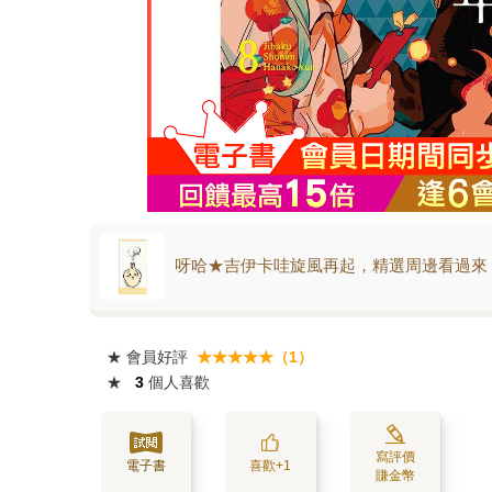
呀哈★吉伊卡哇旋風再起，精選周邊看過來
★
會員好評
★★★★★（1）
★
3
個人喜歡
寫評價
電子書
喜歡+1
賺金幣