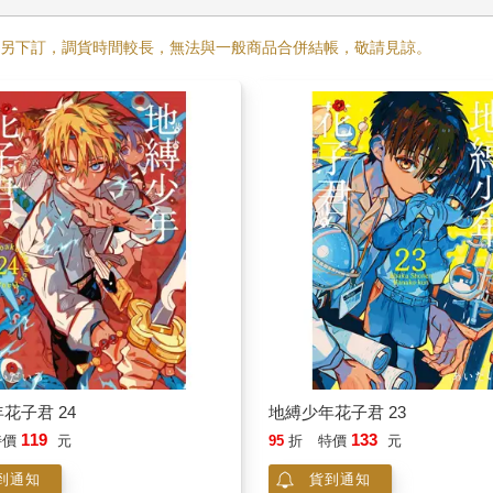
需另下訂，調貨時間較長，無法與一般商品合併結帳，敬請見諒。
花子君 24
地縛少年花子君 23
119
133
特價
元
95
折
特價
元
到通知
貨到通知