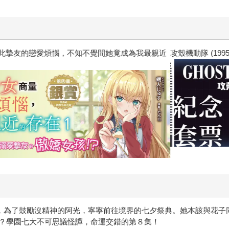
惱，不知不覺間她竟成為我最親近
攻殼機動隊 (1995) 4K數位修復版
天，為了鼓勵沒精神的阿光，寧寧前往境界的七夕祭典。她本該與花
？學園七大不可思議怪譚，命運交錯的第８集！