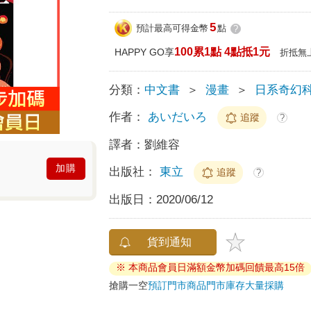
5
預計最高可得金幣
點
?
100累1點 4點抵1元
HAPPY GO享
折抵無
分類：
中文書
＞
漫畫
＞
日系奇幻
作者：
あいだいろ
追蹤
?
譯者：
劉維容
加購
出版社：
東立
追蹤
?
出版日：
2020/06/12
貨到通知
※ 本商品會員日滿額金幣加碼回饋最高15倍
搶購一空
預訂門市商品
門市庫存
大量採購