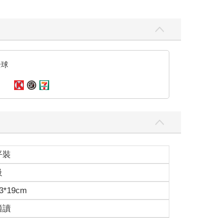
全球
平裝
級
3*19cm
適讀