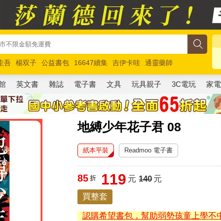
圭吾
楊双子
公益書包
16647續集
吉伊卡哇
通靈藥師
路邊攤新作
馬斯克
玩具總動員5
超慢跑
館
英文書
雜誌
電子書
文具
玩具親子
3C電玩
家
地縛少年花子君 08
紙本平裝
Readmoo 電子書
119
85
折
元
140
元
買整套
認購希望書包，幫助弱勢孩童上學不