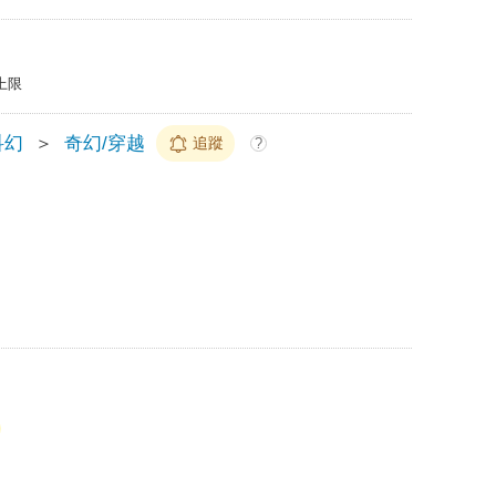
上限
科幻
＞
奇幻/穿越
追蹤
?