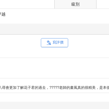
級別
穿越
寫評價