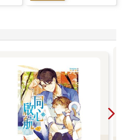
粉絲
周邊
中🎬