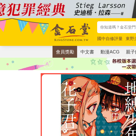
國中自修評量
東野
唯紅花綻放
奧德賽
會員獎勵
中文書
動漫ACG
親子