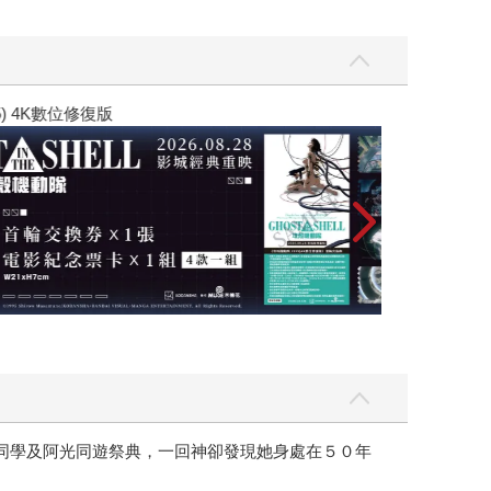
黃色書刊回來了
子同學及阿光同遊祭典，一回神卻發現她身處在５０年