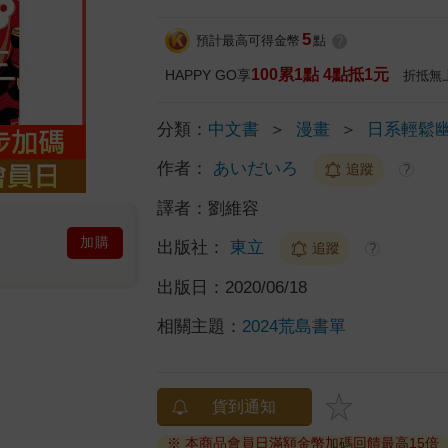
5
預計最高可得金幣
點
?
100累1點 4點抵1元
HAPPY GO享
折抵無
分類：
中文書
＞
漫畫
＞
日系輕鬆
作者：
あいだいろ
追蹤
?
譯者：
劉維容
加購
出版社：
東立
追蹤
?
出版日：
2020/06/18
相關主題：
2024荒島書單
貨到通知
※ 本商品會員日滿額金幣加碼回饋最高15倍