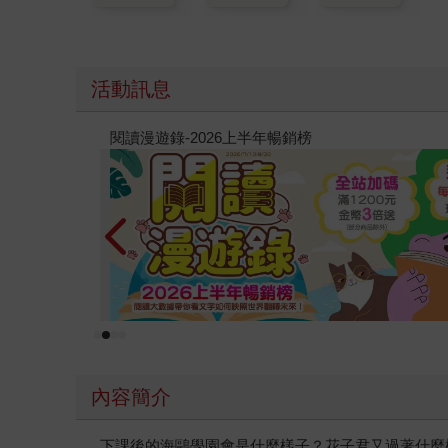
活動訊息
原本只是跟全校第一美少女商量彼此摯友的戀愛煩
的存在（１）
內容簡介
下課後的海鷗學園會是什麼樣子？花子君又過著什麼