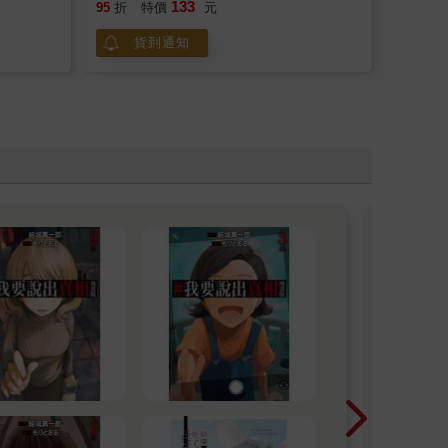
133
95
折
特價
元
貨到通知
警告
小心