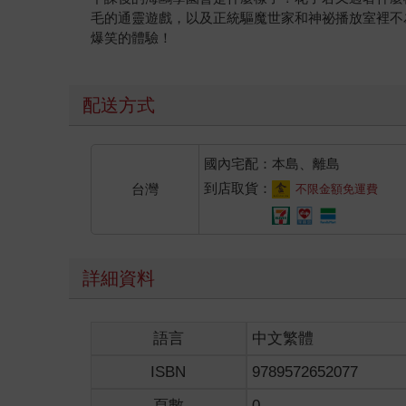
毛的通靈遊戲，以及正統驅魔世家和神祕播放室裡不
爆笑的體驗！
配送方式
國內宅配：本島、離島
到店取貨：
台灣
不限金額免運費
詳細資料
語言
中文繁體
ISBN
9789572652077
頁數
0