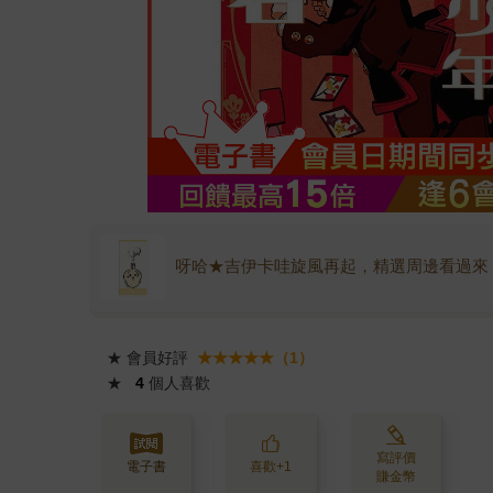
呀哈★吉伊卡哇旋風再起，精選周邊看過來
★
會員好評
★★★★★（1）
★
4
個人喜歡
寫評價
電子書
喜歡+1
賺金幣