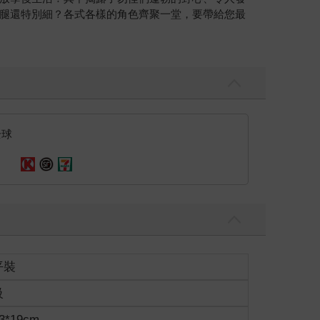
腿還特別細？各式各樣的角色齊聚一堂，要帶給您最
全球
平裝
級
3*19cm