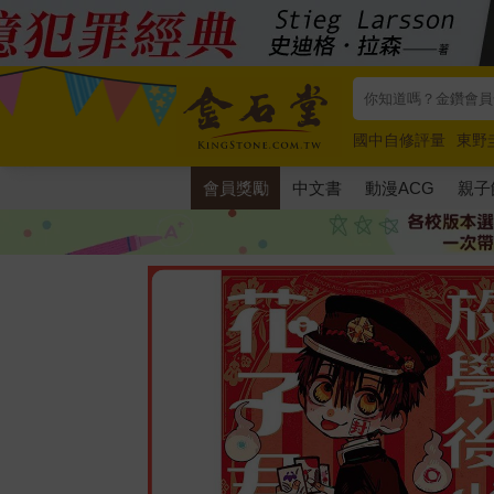
國中自修評量
東野
唯紅花綻放
奧德賽
會員獎勵
中文書
動漫ACG
親子