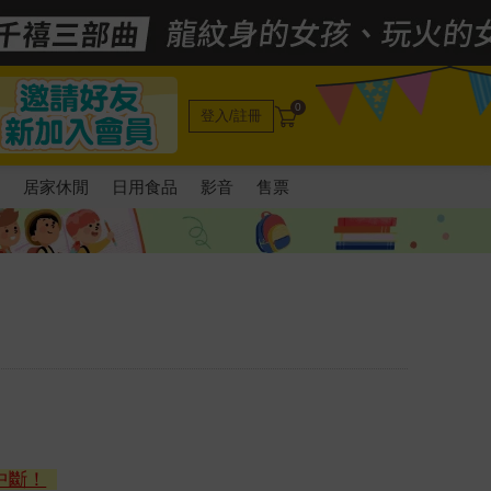
0
登入/註冊
電
居家休閒
日用食品
影音
售票
中斷！