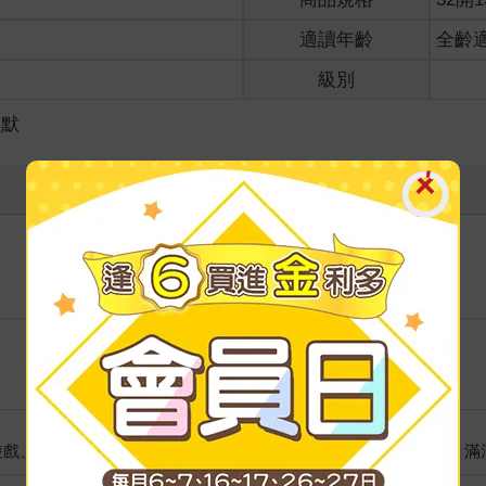
適讀年齡
全齡
級別
幽默
寫評價