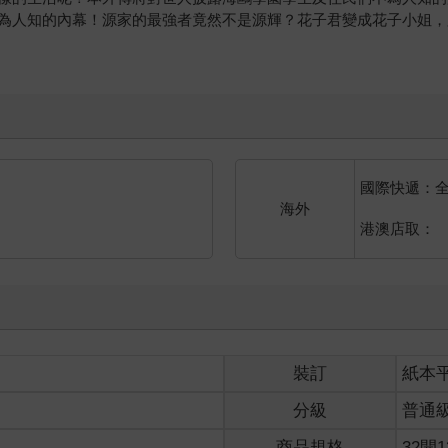
為人知的內幕！源家的最強者竟然不是源輝？花子君變成花子小姐，
國際快遞：
海外
港澳店取：
裝訂
紙本
分級
普通
商品規格
32開1