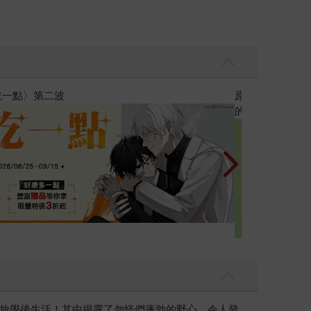
黃色書刊回來了
放學後生活！其中揭露了勿怪們蓬勃的野心、令人發