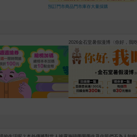
預訂門市商品
門市庫存
大量採購
惱，不知不覺間她竟成為我最親近
攻殼機動隊 (1995) 4K數位修復版
樣的生活呢？本外傳將對世人披露海鷗學園學生及住民們不為人知的