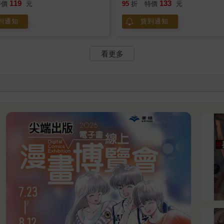
119
133
特價
元
95
折
特價
元
到通知
貨到通知
看更多