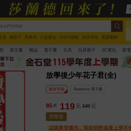
圭吾
楊双子
高希均
公益書包
16647續集
吉伊卡哇
通靈藥師
路邊攤新作
馬斯克
玩具總動員5
超慢跑
館
英文書
雜誌
電子書
文具
玩具親子
3C電玩
家
放學後少年花子君(全)
紙本平裝
Readmoo 電子書
119
85
折
元
140
元
買整套
認購希望書包，幫助弱勢孩童上學不