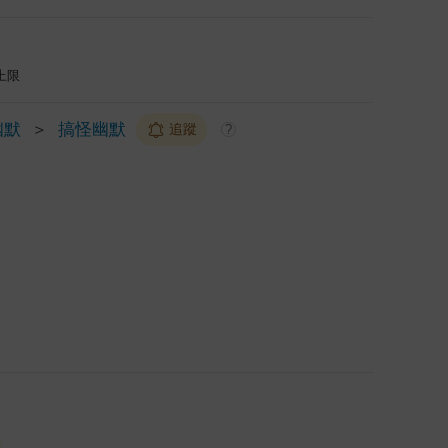
上限
幽默
＞
搞怪幽默
追蹤
?