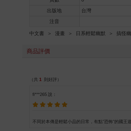
出版地
台灣
注音
中文書
＞
漫畫
＞
日系輕鬆幽默
＞
搞怪
商品評價
（共
1
則好評）
fi***265 說：