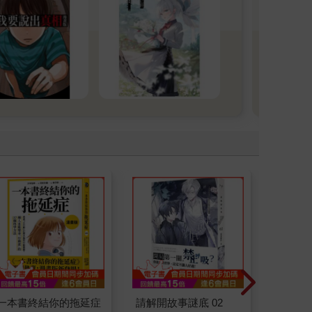
一本書終結你的拖延症
請解開故事謎底 02
叛逆玩家