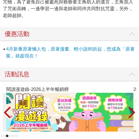
咒物，為了避免自己被處死與爺爺要主角助人的遺言，主角加入
了咒術高轉，一邊學習一邊與老師和同伴共同對抗咒靈，另外，
老師超帥。
優惠活動
4月新番原著懶人包，原著漫畫、輕小說85折起，想成為「原著
黨」就趁現在！
活動訊息
閱讀漫遊錄-2026上半年暢銷榜
2