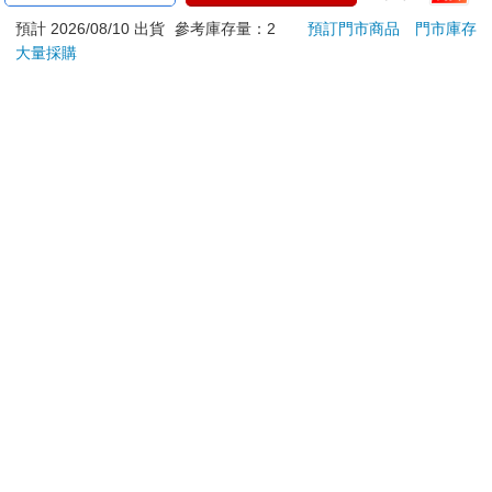
Galaxy Movie:
195
預計 2026/08/10 出貨
參考庫存量：2
預訂門市商品
門市庫存
Peach`s Birthday
444
399
9
折
特價
元
特價
元
180
Surprise: The Super
大量採購
Mario Galaxy Movie
加入購物車
加入購物車
Storybook
訂購/退換貨須知
加入金石堂 LINE 官方帳號『完成綁定』，隨時掌握出貨動
態：
提醒您！！
金石堂及銀行均不會請您操作ATM! 如接獲電話要求您前往
ATM提款機，請不要聽從指示，以免受騙上當！
退換貨須知：