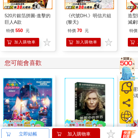
520片銀箔拼圖-進擊的
《代號DH.》明信片組
造型
巨人A款
(黎天)
滅劇
550
70
特價
元
特價
元
特價
加入購物車
加入購物車
您可能會喜歡
The Super Mario
她眼中的世界 DVD
幸運
立即結帳
加入購物車