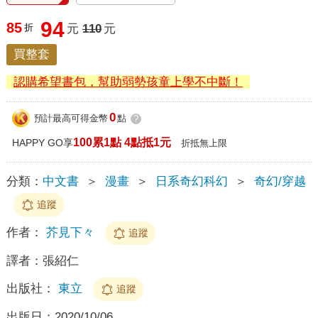
94
85
折
元
110
元
買整套
認購希望書包，幫助弱勢孩童上學不中斷！
0
預計最高可得金幣
點
?
100累1點 4點抵1元
HAPPY GO享
折抵無上限
分類：
中文書
＞
漫畫
＞
日系奇幻科幻
＞
奇幻/穿越
追蹤
作者：
芥見下々
追蹤
譯者：
張紹仁
出版社：
東立
追蹤
出版日：
2020/10/06