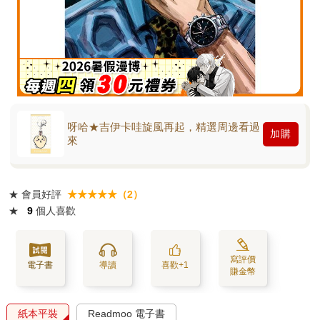
呀哈★吉伊卡哇旋風再起，精選周邊看過
加購
來
★
會員好評
★★★★★（2）
★
9
個人喜歡
寫評價
電子書
導讀
喜歡+1
賺金幣
紙本平裝
Readmoo 電子書