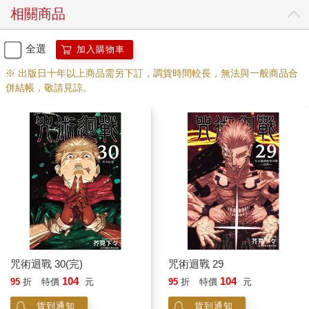
相關商品
全選
加入購物車
※ 出版日十年以上商品需另下訂，調貨時間較長，無法與一般商品合
併結帳，敬請見諒。
咒術迴戰 30(完)
咒術迴戰 29
104
104
95
折
特價
元
95
折
特價
元
貨到通知
貨到通知