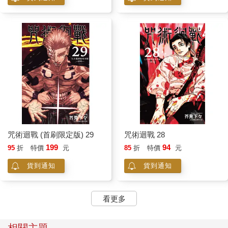
咒術迴戰 (首刷限定版) 29
咒術迴戰 28
199
94
95
折
特價
元
85
折
特價
元
貨到通知
貨到通知
看更多