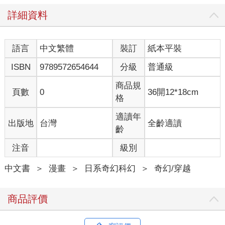
詳細資料
語言
中文繁體
裝訂
紙本平裝
ISBN
9789572654644
分級
普通級
商品規
頁數
0
36開12*18cm
格
適讀年
出版地
台灣
全齡適讀
齡
注音
級別
中文書
＞
漫畫
＞
日系奇幻科幻
＞
奇幻/穿越
商品評價