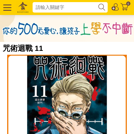
0
咒術迴戰 11