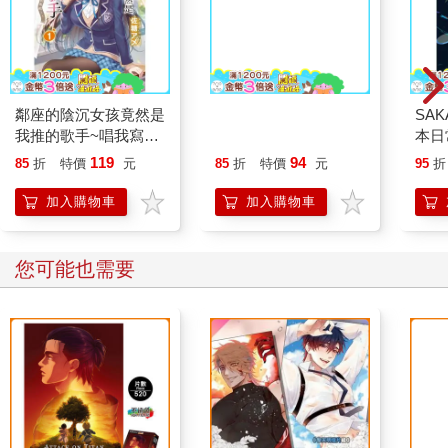
鄰座的陰沉女孩竟然是
咒術迴戰 07
SAK
我推的歌手~唱我寫的
本日常
歌吧！~ 01
119
94
85
折
特價
元
85
折
特價
元
95
折
加入購物車
加入購物車
您可能也需要