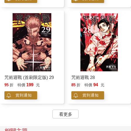
咒術迴戰 (首刷限定版) 29
咒術迴戰 28
199
94
95
折
特價
元
85
折
特價
元
貨到通知
貨到通知
看更多