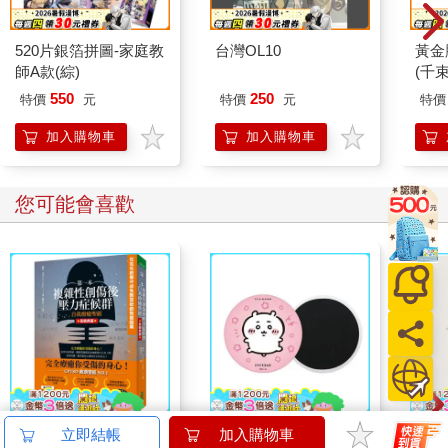
520片銀箔拼圖-家庭教
台灣OL10
黃金
師A款(綜)
(千束
550
250
特價
元
特價
元
特價
加入購物車
加入購物車
您可能會喜歡
【電子書】第一本複雜
吉伊卡哇吸水杯墊(吉
典藏
立即結帳
加入購物車