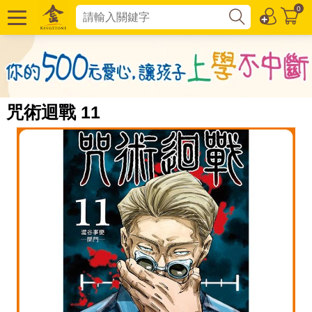
0
咒術迴戰 11