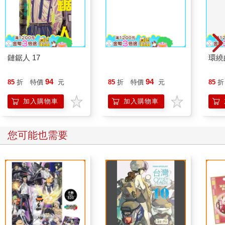
鏈鋸人 17
咒術迴戰 02
環繞
94
94
85
折
特價
元
85
折
特價
元
85
折
加入購物車
加入購物車
您可能也需要