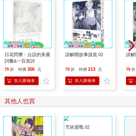
日花閃爍：台語的美麗
請解開故事謎底 02
請解
詞彙&一百首詩
356
213
79
折
特價
元
79
折
特價
元
79
折
加入購物車
加入購物車
其他人也買