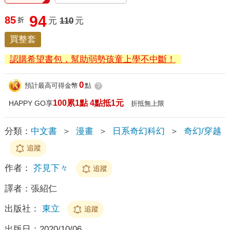
94
85
折
元
110
元
買整套
認購希望書包，幫助弱勢孩童上學不中斷！
0
預計最高可得金幣
點
?
100累1點 4點抵1元
HAPPY GO享
折抵無上限
分類：
中文書
＞
漫畫
＞
日系奇幻科幻
＞
奇幻/穿越
追蹤
作者：
芥見下々
追蹤
譯者：
張紹仁
出版社：
東立
追蹤
出版日：
2020/10/06