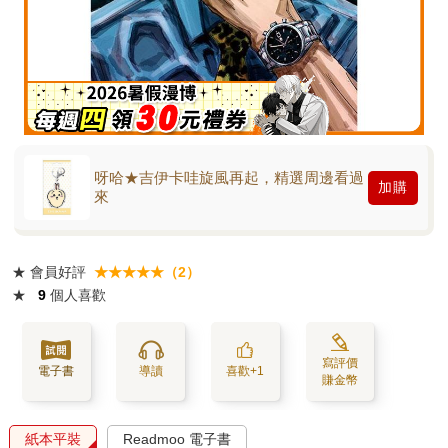
呀哈★吉伊卡哇旋風再起，精選周邊看過
加購
來
★
會員好評
★★★★★（2）
★
9
個人喜歡
寫評價
電子書
導讀
喜歡+1
賺金幣
紙本平裝
Readmoo 電子書