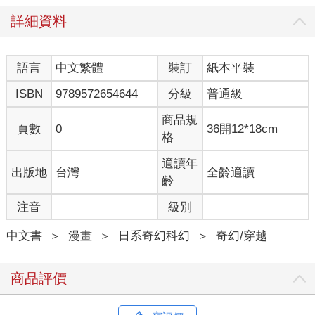
詳細資料
語言
中文繁體
裝訂
紙本平裝
ISBN
9789572654644
分級
普通級
商品規
頁數
0
36開12*18cm
格
適讀年
出版地
台灣
全齡適讀
齡
注音
級別
中文書
＞
漫畫
＞
日系奇幻科幻
＞
奇幻/穿越
商品評價