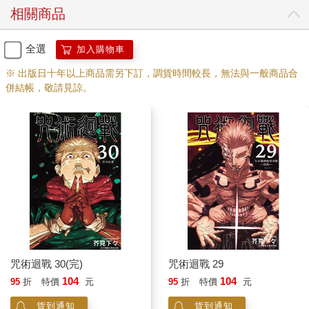
相關商品
全選
加入購物車
※ 出版日十年以上商品需另下訂，調貨時間較長，無法與一般商品合
併結帳，敬請見諒。
咒術迴戰 30(完)
咒術迴戰 29
104
104
95
折
特價
元
95
折
特價
元
貨到通知
貨到通知