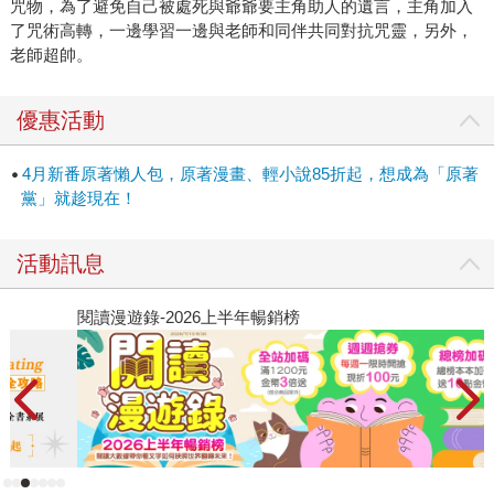
咒物，為了避免自己被處死與爺爺要主角助人的遺言，主角加入
了咒術高轉，一邊學習一邊與老師和同伴共同對抗咒靈，另外，
老師超帥。
優惠活動
4月新番原著懶人包，原著漫畫、輕小說85折起，想成為「原著
黨」就趁現在！
活動訊息
閱讀漫遊錄-2026上半年暢銷榜
2