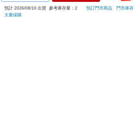
性創傷後壓力症候群自
伊卡哇)
405
預計 2026/08/10 出貨
參考庫存量：2
預訂門市商品
門市庫存
我療癒聖經（長銷典
499
180
特價
元
9
折
特價
元
240
藏）
大量採購
電子書
加入購物車
訂購/退換貨須知
加入金石堂 LINE 官方帳號『完成綁定』，隨時掌握出貨動
態：
提醒您！！
金石堂及銀行均不會請您操作ATM! 如接獲電話要求您前往
ATM提款機，請不要聽從指示，以免受騙上當！
退換貨須知：