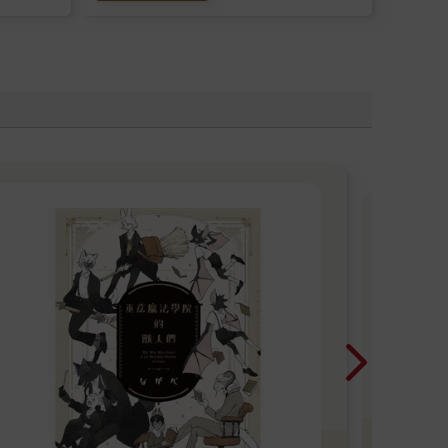
光
超人
漫畫
銷售
冊
書）