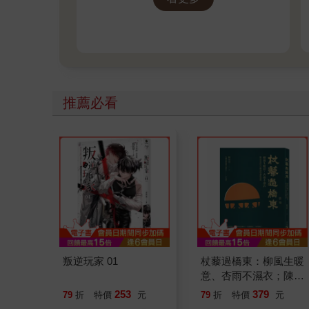
推薦必看
叛逆玩家 01
杖藜過橋東：柳風生暖
意、杏雨不濕衣；陳亮
恭談以心轉境的適齡漫
253
379
79
折
特價
元
79
折
特價
元
想