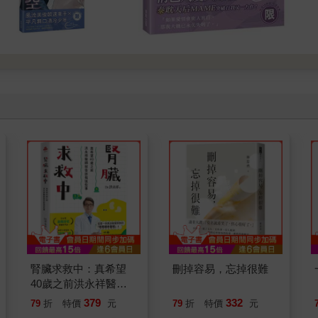
腎臟求救中：真希望
刪掉容易，忘掉很難
40歲之前洪永祥醫師
就告訴我這些事
379
332
79
折
特價
元
79
折
特價
元