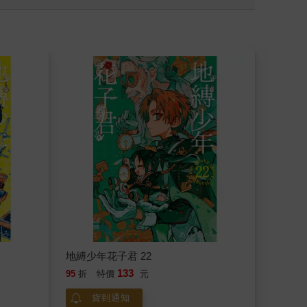
地縛少年花子君 22
133
95
折
特價
元
貨到通知