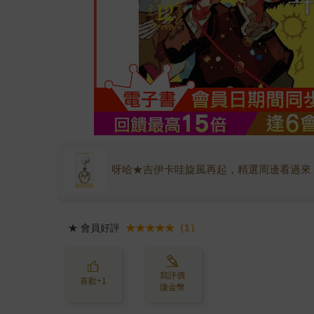
呀哈★吉伊卡哇旋風再起，精選周邊看過來
★
會員好評
★★★★★（1）
寫評價
喜歡+1
賺金幣