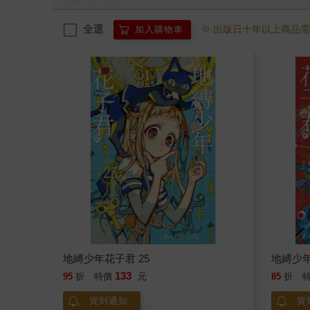
全選
※ 出版日十年以上商品
加入購物車
地縛少年花子君 25
地縛少年
133
95
折
特價
元
85
折
貨到通知
貨