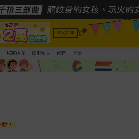
0
登入/註冊
電
居家休閒
日用食品
影音
售票
中斷！