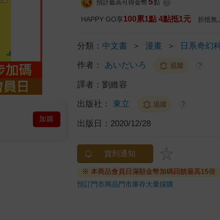
5
預計最高可得金幣
點
?
100累1點 4點抵1元
HAPPY GO享
折抵無
分類：
中文書
＞
漫畫
＞
日系奇幻
作者：
あいだいろ
追蹤
?
譯者：
劉維容
出版社：
東立
追蹤
?
加購
出版日：
2020/12/28
貨到通知
※ 本商品會員日滿額金幣加碼回饋最高15倍
預訂門市商品
門市庫存
大量採購