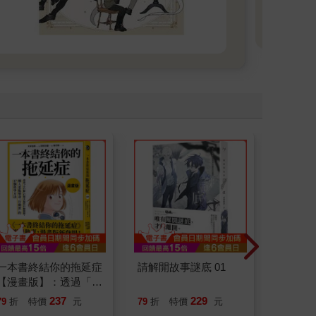
一本書終結你的拖延症
請解開故事謎底 01
請解開故
【漫畫版】：透過「小
行動」打開大腦的行動
237
229
79
折
特價
元
79
折
特價
元
79
折
開關，懶人也能變身