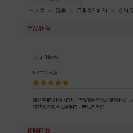
中文書
＞
漫畫
＞
日系奇幻科幻
＞
奇幻/
商品評價
（共
1
則好評）
bo****5bo 說：
雖然事情沒得到解決，但現實終究比虛構來得好，
相關商品