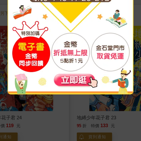
需另下訂，調貨時間較長，無法與一般商品合併結帳，敬請見諒。
花子君 24
地縛少年花子君 23
119
133
特價
元
95
折
特價
元
到通知
貨到通知