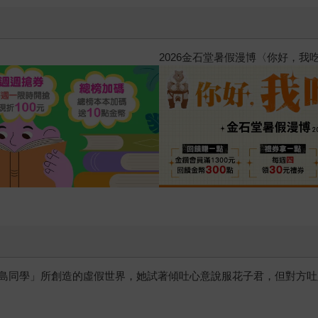
惱，不知不覺間她竟成為我最親近
攻殼機動隊 (1995) 4K數位修復版
島同學」所創造的虛假世界，她試著傾吐心意說服花子君，但對方吐