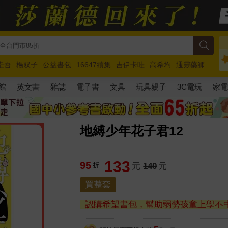
圭吾
楊双子
公益書包
16647續集
吉伊卡哇
高希均
通靈藥師
路邊攤新作
馬斯克
玩具總動員5
超慢跑
館
英文書
雜誌
電子書
文具
玩具親子
3C電玩
家
地縛少年花子君12
133
95
折
元
140
元
買整套
認購希望書包，幫助弱勢孩童上學不