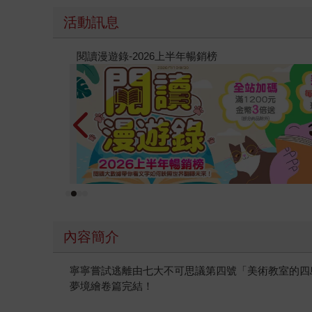
活動訊息
原本只是跟全校第一美少女商量彼此摯友的戀愛煩
的存在（１）
內容簡介
寧寧嘗試逃離由七大不可思議第四號「美術教室的四
夢境繪卷篇完結！