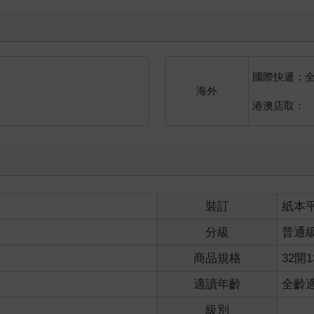
國際快遞：
海外
港澳店取：
裝訂
紙本
分級
普通
商品規格
32開1
適讀年齡
全齡
級別