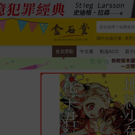
國中自修評量
東野
唯紅花綻放
奧德賽
會員獎勵
中文書
動漫ACG
親子