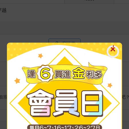
穿越
寫評價
在現實才有變化、才有未來，即使短暫，但能夠活得絢麗也不錯吧