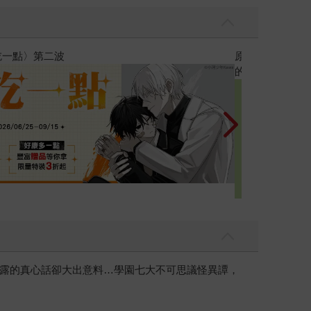
黃色書刊回來了
露的真心話卻大出意料…學園七大不可思議怪異譚，