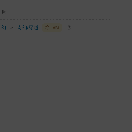
上限
科幻
＞
奇幻/穿越
追蹤
?