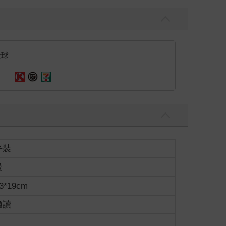
全球
平裝
級
3*19cm
適讀