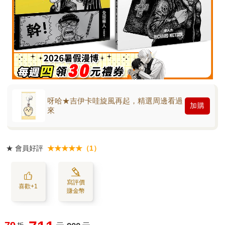
呀哈★吉伊卡哇旋風再起，精選周邊看過
加購
來
★
會員好評
★★★★★（1）
寫評價
喜歡+1
賺金幣