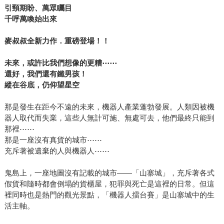
引頸期盼、萬眾矚目
千呼萬喚始出來
麥叔叔全新力作．重磅登場！！
未來，或許比我們想像的更糟
⋯⋯
還好，我們還有鐵男孩！
縱在谷底，仍仰望星空
那是發生在距今不遠的未來，機器人產業蓬勃發展。人類因被機
器人取代而失業，這些人無計可施、無處可去，他們最終只能到
那裡⋯⋯
那是一座沒有真貨的城市⋯⋯
充斥著被遺棄的人與機器人⋯⋯
鬼島上，一座地圖沒有記載的城市――「山寨城」，充斥著各式
假貨和隨時都會倒塌的貨櫃屋，犯罪與死亡是這裡的日常。但這
裡同時也是熱門的觀光景點，「機器人擂台賽」是山寨城中的生
活主軸。