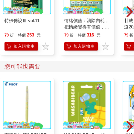
特殊傳說Ⅲ vol.11
情緒價值：消除內耗，
廿載
把情緒變得有價值，跟
道2
誰都能自在相處
253
316
79
折
特價
元
79
折
特價
元
79
折
加入購物車
加入購物車
您可能也需要