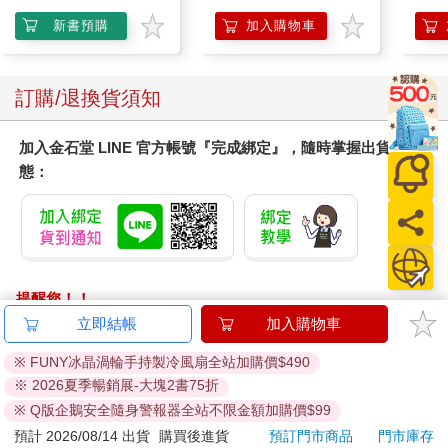
Surpri
Mari
新書預購
加入購物車
Stor
訂購/退換貨須知
加入金石堂 LINE 官方帳號『完成綁定』，隨時掌握出貨動
態：
提醒您！！
金石堂及銀行均不會請您操作ATM! 如接獲電話要求您前往
立即結帳
加入購物車
ATM提款機，請不要聽從指示，以免受騙上當！
※ FUNY冰晶渦輪手持製冷風扇全站加購價$490
退換貨須知：
※ 2026夏季暢銷展-大塊2書75折
**提醒您，鑑賞期不等於試用期，退回商品須為全新狀態**
※ Q版企鵝安全隨身警報器全站不限金額加購價$99
依據「消費者保護法」第19條及行政院消費者保護處公告之
預計 2026/08/14 出貨
購買後進貨
預訂門市商品
門市庫存