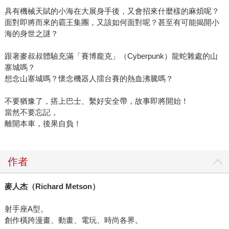
具有機械天賦的小海在大展身手後，又會招來什麼樣的麻煩呢？
面對即將而來的霸王集團，又該如何面對呢？甚至有可能揭開小
海的身世之謎？
跟著麥叔叔體驗充滿「賽博龐克」（Cyberpunk）龍蛇雜處的山
寨城嗎？
想念山寨城嗎？懷念機器人擂台賽的熱血沸騰嗎？
不要猶豫了，搭上巴士、繫好安全帶，故事即將開始！
當然不要忘記，
離開本車，後果自負！
作者
麥人杰（
Richard Metson
）
射手座A型。
創作橫跨漫畫、動畫、電玩、時尚各界。