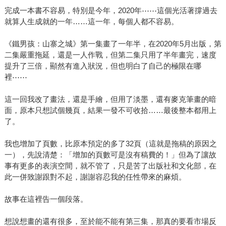
完成一本書不容易，特別是今年，2020年⋯⋯這個光活著撐過去
就算人生成就的一年……這一年，每個人都不容易。
《鐵男孩：山寨之城》第一集畫了一年半，在2020年5月出版，第
二集嚴重拖延，還是一人作戰，但第二集只用了半年畫完，速度
提升了三倍，顯然有進入狀況，但也明白了自己的極限在哪
裡⋯⋯
這一回我改了畫法，還是手繪，但用了淡墨，還有麥克筆畫的暗
面，原本只想試個幾頁，結果一發不可收拾……最後整本都用上
了。
我也增加了頁數，比原本預定的多了32頁（這就是拖稿的原因之
一），先說清楚：「增加的頁數可是沒有稿費的！」但為了讓故
事有更多的表演空間，就不管了，只是苦了出版社和文化部，在
此一併致謝跟對不起，謝謝容忍我的任性帶來的麻煩。
故事在這裡告一個段落。
想說想畫的還有很多，至於能不能有第三集，那真的要看市場反