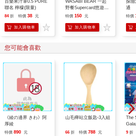
百樂果汁筆0.5 PURE
WASABI BEAR 一起
探險
聯名 檸檬(限量)
野餐Supercard悠遊卡-
通
芥末熊【受託代銷】
38
150
84
折
特價
元
特價
元
特價
加入購物車
加入購物車
您可能會喜歡
《綾の邊界 きわ》阿
山毛櫸站立飯匙-3入組
The 
厚綾
Gala
Peac
890
788
特價
元
66
折
特價
元
9
折