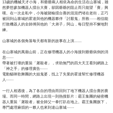
13歲的機械天才小海，和爺爺兩人相依為命的生活在山寨城，雖
然夢想參加機器人擂台大賽，卻因爺爺的阻止而只能望「賽」興
嘆。在一次走私中，小海被賭輸擂台賽的混混們堵在老街，正巧
被回到山寨城的霍達與他的機器夥伴「討厭鬼」所救⋯⋯相信能
打敗機器人的全師傅與他的「大弟子」阿山，每日堅持不懈地對
練。
山寨城的各個角落每天都有新的故事在上演……
在山寨城的萬廟山前，正在修理機器人的小海接到爺爺病倒的消
息⋯⋯
帶著被打壞的重裝「屠殺者」，求助無門的四大天王看到網路上
「神之手」的修理廣告⋯⋯
電動貓咪歌舞團的大姐鬼婆，找上了失業的霍達幫忙修理機器
人⋯⋯
一行人相遇後，為了各自的理由而回到了地下機器人擂台賽的賽
場。而同一時間，網路上出現一則熱搜影片：霸王集團的秘密機
器人重裝「屠殺者」被全師父一拳打趴在地上。霸王集團旗下，
專門處理麻煩的一夥人也來到達山寨城⋯⋯