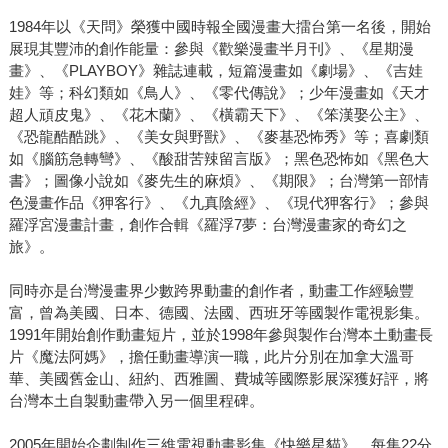
1984年以《天問》榮獲中國時報全國漫畫大擂台第一名後，開始
展現其豐沛的創作能量：參與《歡樂漫畫半月刊》、《星期漫
畫》、《PLAYBOY》雜誌連載，短篇漫畫如《劇場》、《吉娃
娃》等；科幻類如《鳥人》、《零代傳說》；少年漫畫如《天才
超人頑皮鬼》、《花木蘭》、《橫霸天下》、《笨漢娶公主》、
《恐龍酷酷跳》、《美女與野獸》、《麥基恐怖秀》等；喜劇類
如《腦筋急轉彎》、《酸甜苦辣留言版》；黑色恐怖如《黑色大
書》；圖像小說如《麥先生的麻煩》、《期限》；台灣第一部情
色漫畫作品《狎客行》、《九真陰經》、《現代狎客行》；參與
羅浮宮漫畫計畫，創作合輯《羅浮7夢：台灣漫畫家的奇幻之
旅》。
同時亦是台灣漫畫界少數跨界動畫的創作者，動畫工作經驗豐
富，曾為美國、日本、德國、法國、西班牙等國製作電視影集。
1991年開始創作動畫短片，並於1998年參與製作台灣本土動畫長
片《魔法阿媽》，擔任動畫導演一職，此片分別在加拿大溫哥
華、美國舊金山、紐約、西雅圖、費城等國際影展深獲好評，將
台灣本土自製動畫帶入另一個里程碑。
2005年開始企劃制作三維電視動畫影集《快樂星貓》，每集22分