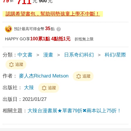
711
79
折
元
900
元
認購希望書包，幫助弱勢孩童上學不中斷！
35
預計最高可得金幣
點
?
100累1點 4點抵1元
HAPPY GO享
折抵無上限
分類：
中文書
＞
漫畫
＞
日系奇幻科幻
＞
科幻/星際
追蹤
作者：
麥人杰Richard Metson
追蹤
出版社：
大辣
追蹤
出版日：
2021/01/27
相關主題：
大辣台漫書展★單書79折✖兩本以上75折！