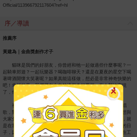
Official/113966792117604?ref=hl
序／導讀
推薦序
黃建為｜金曲獎創作才子
貓咪是我們的好朋友，你曾經和牠一起做過些什麼事呢？一
起騎車郊遊？一起玩樂器？喝咖啡聊天？還是在夏夜的星空下喝
著啤酒開懷大笑著呢？如果真能這樣做，想必是非常神奇快樂的
吧！幸福的是，我們藏在心中的這個奇幻夢想，有人幫忙實現
了，他是Pepe桑，純真浪漫的音樂藝術家。
初次相遇，發現我倆有著共同興趣，都喜歡創作與彈琴唱
歌，對自己腦中大大小小的想像，都像孩子，有著迫不及待想與
大家分享的熱情。所以當我們成為朋友，一起做的第一件事，就
是在我的工作室，製作他的第一張創作專輯。那是段很有趣的日
子，因為我們只能用幾個英文單字溝通，但這倒不影響我們在工