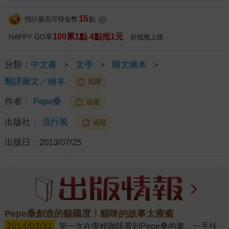
15
預計最高可得金幣
點
?
100累1點 4點抵1元
HAPPY GO享
折抵無上限
分類：
中文書
＞
文學
＞
圖文繪本
＞
翻譯圖文／繪本
追蹤
作者：
Pepe桑
追蹤
出版社：
流行風
追蹤
出版日：
2013/07/25
Pepe桑創造的貓國度！貓咪的故事太療癒
2014/03/31
第一次在學校咖啡看到Pepe桑的畫，一手扶