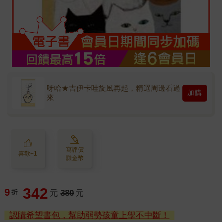
呀哈★吉伊卡哇旋風再起，精選周邊看過
加購
來
寫評價
喜歡+1
賺金幣
342
9
折
元
380
元
認購希望書包，幫助弱勢孩童上學不中斷！