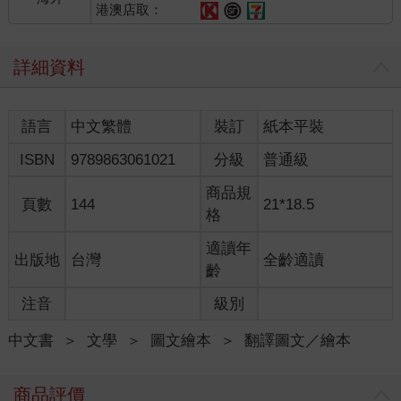
港澳店取：
詳細資料
語言
中文繁體
裝訂
紙本平裝
ISBN
9789863061021
分級
普通級
商品規
頁數
144
21*18.5
格
適讀年
出版地
台灣
全齡適讀
齡
注音
級別
中文書
＞
文學
＞
圖文繪本
＞
翻譯圖文／繪本
商品評價