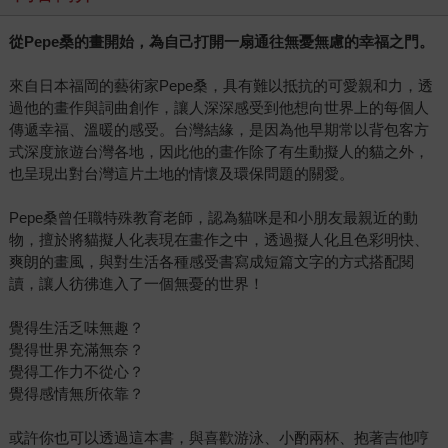
計畫，聽到貓咪們侃侃而談，心中充滿著暖暖的感覺，貓咪
從Pepe桑的畫開始，為自己打開一扇通往無憂無慮的幸福之門。
們都如此努力了，我們也要為了堅持夢想而加油啊。最後透
露一個小秘密，Pepe桑實在是個很感性的人，在與貓咪的相
來自日本福岡的藝術家Pepe桑，具有難以抵抗的可愛親和力，透
遇過程中，他可是留下了不少感動的眼淚呢！ ＊《遇見100%
過他的畫作與詞曲創作，讓人深深感受到他想向世界上的每個人
的貓咪》預計2014年4月8日出版。
傳遞幸福、溫暖的感受。台灣結緣，是因為他早期常以背包客方
式深度旅遊台灣各地，因此他的畫作除了有生動擬人的貓之外，
也呈現出對台灣這片土地的情懷及環保問題的關愛。
Pepe桑曾任職特殊教育老師，認為貓咪是和小朋友最親近的動
物，擅於將貓擬人化表現在畫作之中，透過擬人化且色彩明快、
爽朗的畫風，與對生活各種感受書寫成短篇文字的方式搭配閱
讀，讓人彷彿進入了一個無憂的世界！
覺得生活乏味無趣？
覺得世界充滿無奈？
覺得工作力不從心？
覺得感情無所依靠？
或許你也可以透過這本書，與喜歡游泳、小酌兩杯、抱著吉他哼