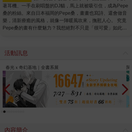
著耳機、一手在刷唱盤的DJ貓，馬上就被吸引住，成為Pepe
桑的粉絲。來自日本福岡的Pepe桑，畫畫也寫詩、還會做音
樂，清新療癒的風格，就像一陣暖風吹來，撫慰人心。 究竟
Pepe桑的畫有什麼魅力？我想絕對不只是「很可愛」如此單
純的原因。在他的畫筆下，貓咪們好像都擁有了個性跟靈
魂，他們跟人一樣愜意喝著咖啡、彈著烏克麗麗唱歌、騎著
機車奔馳、眼睛因為夢想而閃閃發光……也許就因為完全跳
活動訊息
脫現實，所以才更令人深深相信，真的有這麼一個屬於貓咪
的世界。 翻開《遇見100%的貓咪》，彷彿就跟著Pepe桑踏
閱讀漫遊錄-2026上半年暢銷榜
飢
上一段神奇的旅程，前往的目的地就是貓咪們的國度。在旅
行當中，Pepe桑拿出麥克風跟筆記本，當起記者採訪了遇到
的貓咪們，也拿出畫筆，替貓咪們留下身影紀錄。從沒想
過，原來貓咪們也是如此忙碌，生活是這麼多采多姿呢。平
時經營著咖啡店的嬌小貓咪，在有人遇到急難時，竟然就會
變身成3公尺高的貓英雄去拯救受害者，實在是從沒想像過的
事情呢。還有近來引起話題的香蕉，原來在南部的香蕉園，
是有專門的貓咪品蕉師，負責品管呢。 Pepe桑總喜歡在最後
內容簡介
一個問題，問貓咪們關於他們的夢想、或是接下來的目標、