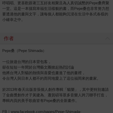
哼唱唱、更喜歡跟著三五好友相聚且為人真切誠懇的Pepe桑齊聚
一堂。這是一本描寫幸福生活樣貌的書，而Pepe桑也非常努力想
要透過他的畫與文字，讓每個人都能夠沉浸在生活中各式各樣的
小確幸之中。
作者
Pepe桑（Pepe Shimada）
一位旅遊台灣的日本背包客，
卻在短短一年間於台灣藝文圈掀起熱烈討論
他將台灣人對貓的熱情與喜愛也畫進了他的畫裡，
令台灣人與日本人都不約而同地愛上了這位福岡來的畫家。
於2013年春天出版首張個人創作專輯「貓樂」，其中更特別邀請
了金曲獎創作才子黃建為、蕭賀碩等眾多音樂人跨刀聯手打造，
專輯內頁的美手歌曲皆有Pepe桑的全新畫作。
FB｜www.facebook.com/pages/Pepe-Shimada-