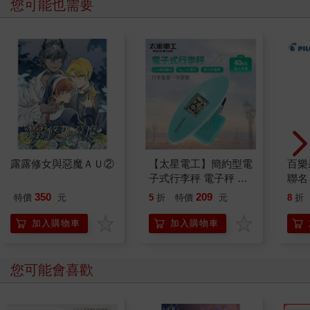
您可能也需要
露露修女與惡魔ＡＵ②
【太星電工】簡約型電
百樂果
子式行李秤 電子秤 便
聯名
攜秤 快遞 磅秤 包裹秤
350
209
特價
元
5
折
特價
元
8
折
40KG 手提秤 旅行秤
行李秤 出國必備
加入購物車
加入購物車
您可能會喜歡