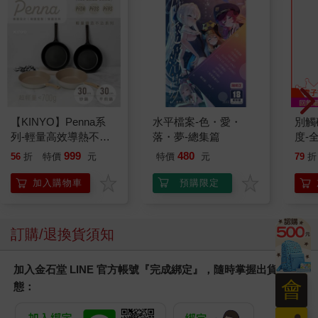
【KINYO】Penna系
水平檔案-色・愛・
別觸
列-輕量高效導熱不沾
落・夢-總集篇
度-
平煎鍋30cm
999
480
56
折
特價
元
特價
元
79
折
加入購物車
預購限定
訂購/退換貨須知
加入金石堂 LINE 官方帳號『完成綁定』，隨時掌握出貨動
會
態：