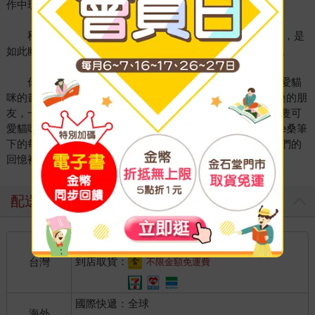
作中玩得開心。
秋天的午後，每天準時帶著咖啡與吉他來錄音的Pepe桑，是
如此幽默有趣，錄音總是在談笑間開始，認真地創作中完成。
你看過他的畫了吧？讓我來告訴你，這位總是創造出可愛貓
咪的畫家，其實有個小秘密。如果你偶然之中，成了Pepe 桑的朋
友，一定會知道，未來有一天，很可能你就成了畫作中的某隻可
愛貓咪。那就是Pepe桑表達友誼的方式吧！我常感覺，Pepe桑筆
下的每隻貓咪都真實存在著，在我們的眼前唱歌跳舞，在我們的
回憶裡，喚起與好朋友在一起的輕鬆快樂。
配送方式
國內宅配：本島、離島
到店取貨：
台灣
不限金額免運費
國際快遞：全球
海外