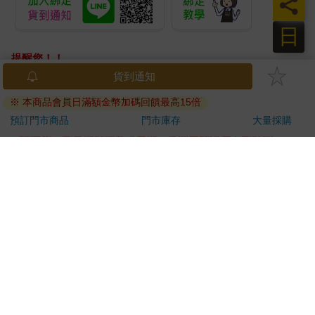
員
日
提醒您！！
金石堂及銀行均不會請您操作ATM! 如接獲電話要求您前往
貨到通知
ATM提款機，請不要聽從指示，以免受騙上當！
※ 本商品會員日滿額金幣加碼回饋最高15倍
退換貨須知：
預訂門市商品
門市庫存
大量採購
**提醒您，鑑賞期不等於試用期，退回商品須為全新狀態**
依據「消費者保護法」第19條及行政院消費者保護處公告之
「通訊交易解除權合理例外情事適用準則」，以下商品購買
後，除商品本身有瑕疵外，將不提供7天的猶豫期：
易於腐敗、保存期限較短或解約時即將逾期。（如：生
鮮食品）
依消費者要求所為之客製化給付。（客製化商品）
報紙、期刊或雜誌。（含MOOK、外文雜誌）
經消費者拆封之影音商品或電腦軟體。
非以有形媒介提供之數位內容或一經提供即為完成之線
上服務，經消費者事先同意始提供。（如：電子書、電