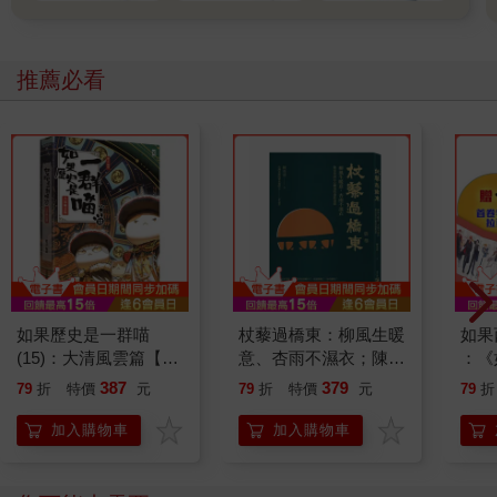
推薦必看
如果歷史是一群喵
杖藜過橋東：柳風生暖
如果
(15)：大清風雲篇【萌
意、杏雨不濕衣；陳亮
：《
貓漫畫學歷史】
恭談以心轉境的適齡漫
喵》
387
379
79
折
特價
元
79
折
特價
元
79
折
想
【首
加入購物車
加入購物車