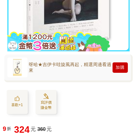
呀哈★吉伊卡哇旋風再起，精選周邊看過
加購
來
寫評價
喜歡+1
賺金幣
324
9
折
元
360
元