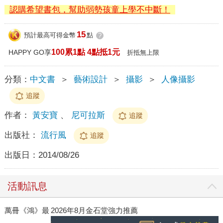
認購希望書包，幫助弱勢孩童上學不中斷！
15
預計最高可得金幣
點
?
100累1點 4點抵1元
HAPPY GO享
折抵無上限
分類：
中文書
＞
藝術設計
＞
攝影
＞
人像攝影
追蹤
作者：
黃安寶
、
尼可拉斯
追蹤
出版社：
流行風
追蹤
出版日：
2014/08/26
活動訊息
》最
2026年8月金石堂強力推薦