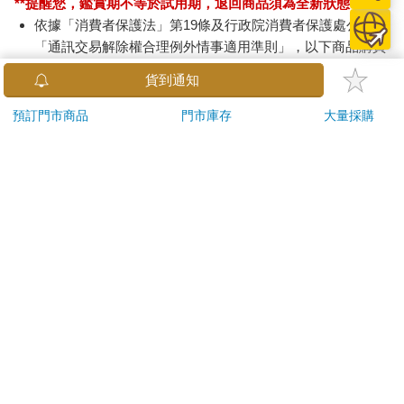
**提醒您，鑑賞期不等於試用期，退回商品須為全新狀態**
依據「消費者保護法」第19條及行政院消費者保護處公告之
「通訊交易解除權合理例外情事適用準則」，以下商品購買
後，除商品本身有瑕疵外，將不提供7天的猶豫期：
貨到通知
易於腐敗、保存期限較短或解約時即將逾期。（如：生
鮮食品）
預訂門市商品
門市庫存
大量採購
依消費者要求所為之客製化給付。（客製化商品）
報紙、期刊或雜誌。（含MOOK、外文雜誌）
經消費者拆封之影音商品或電腦軟體。
非以有形媒介提供之數位內容或一經提供即為完成之線
上服務，經消費者事先同意始提供。（如：電子書、電
子雜誌、下載版軟體、虛擬商品…等）
已拆封之個人衛生用品。（如：內衣褲、刮鬍刀、除毛
刀…等）
若非上列種類商品，均享有到貨7天的猶豫期（含例假
日）。
辦理退換貨時，商品（組合商品恕無法接受單獨退貨）必須
是您收到商品時的原始狀態（包含商品本體、配件、贈品、
保證書、所有附隨資料文件及原廠內外包裝…等），請勿直