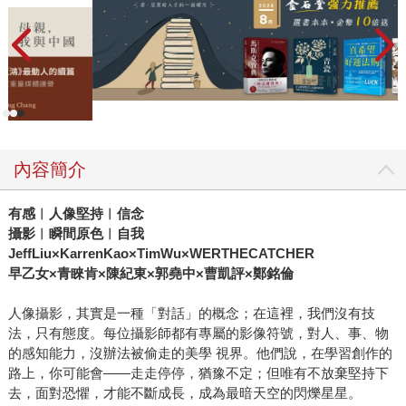
內容簡介
有感︱人像堅持︱信念
攝影︱瞬間原色︱自我
JeffLiu×KarrenKao×TimWu×WERTHECATCHER
早乙女×青睞肯×陳紀東×郭堯中×曹凱評×鄭銘倫
人像攝影，其實是一種「對話」的概念；在這裡，我們沒有技
法，只有態度。每位攝影師都有專屬的影像符號，對人、事、物
的感知能力，沒辦法被偷走的美學 視界。他們說，在學習創作的
路上，你可能會——走走停停，猶豫不定；但唯有不放棄堅持下
去，面對恐懼，才能不斷成長，成為最暗天空的閃爍星星。