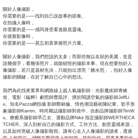
關於人像攝影，
你需要的是——找到自己說故事的節奏。
在拍攝人像時，
你需要的是——感同身受看進眼底靈魂。
在後製影像時，
你需要的是——莫忘初衷掌握照片力量。
關於人像攝影，我們想說的太多；而那些無以名狀的美麗，豈是
說幾個字，看幾張照片，就能頓悟的攝影本事。現在想要拍好人
像攝影，若只是器材先決，只能拍出漂亮「糖水照」，拍好人像
攝影的關鍵，在於了解自已心中的想法。
我們為此找來業界和網路線上超人氣攝影師：光影魔術師青睞
肯、電影《艋舺》劇照師曹凱評、擅於閱讀空氣的攝影師JeffLi
u、知名Pazzo網拍攝 影師鄭銘倫、情色潮流藝術陳紀東、歌手形
象攝影師Karren、時尚雜誌攝影師郭堯中、自創品牌攝影師TimW
u、療癒系攝影師早乙女、運動品牌Nike 指定攝影師WERTHECA
TCHER。深入剖析自己的攝影方式、工作方法、創意靈感來源，
以及如何突破人像攝影瓶頸。讓有心走入人像攝影的讀者，透過
前 人的指引，減輕在學習道上的顛簸，找到自信，用真本事拍出