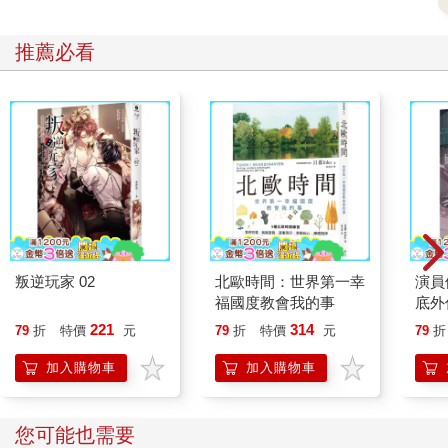
推薦必看
叛逆玩家 02
北歐時間：世界第一幸
演員
福國度教會我的事
底外
221
314
79
折
特價
元
79
折
特價
元
79
折
加入購物車
加入購物車
您可能也需要