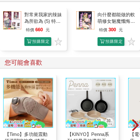
對常來我家的辣妹
向什麼都能做的軟
為所欲為 (5) 特裝
萌修女魅魔懺悔榨
版
精
660
300
特價
元
特價
元
預購限定
預購限定
您可能會喜歡
【Timo】多功能震動
【KINYO】Penna系
【電