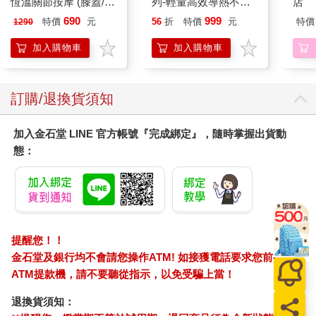
恆溫關節按摩 (膝蓋/
列-輕量高效導熱不沾
店
肩/手肘通用) 無線充電
平煎鍋30cm
690
999
特價
元
56
折
特價
元
特價
1290
加熱護膝 智能震動護
膝熱敷 【單入組】
加入購物車
加入購物車
訂購/退換貨須知
加入金石堂 LINE 官方帳號『完成綁定』，隨時掌握出貨動
態：
提醒您！！
金石堂及銀行均不會請您操作ATM! 如接獲電話要求您前往
ATM提款機，請不要聽從指示，以免受騙上當！
退換貨須知：