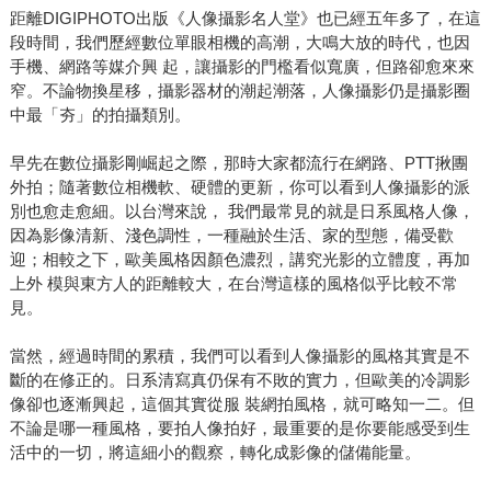
距離DIGIPHOTO出版《人像攝影名人堂》也已經五年多了，在這
段時間，我們歷經數位單眼相機的高潮，大鳴大放的時代，也因
手機、網路等媒介興 起，讓攝影的門檻看似寬廣，但路卻愈來來
窄。不論物換星移，攝影器材的潮起潮落，人像攝影仍是攝影圈
中最「夯」的拍攝類別。
早先在數位攝影剛崛起之際，那時大家都流行在網路、PTT揪團
外拍；隨著數位相機軟、硬體的更新，你可以看到人像攝影的派
別也愈走愈細。以台灣來說， 我們最常見的就是日系風格人像，
因為影像清新、淺色調性，一種融於生活、家的型態，備受歡
迎；相較之下，歐美風格因顏色濃烈，講究光影的立體度，再加
上外 模與東方人的距離較大，在台灣這樣的風格似乎比較不常
見。
當然，經過時間的累積，我們可以看到人像攝影的風格其實是不
斷的在修正的。日系清寫真仍保有不敗的實力，但歐美的冷調影
像卻也逐漸興起，這個其實從服 裝網拍風格，就可略知一二。但
不論是哪一種風格，要拍人像拍好，最重要的是你要能感受到生
活中的一切，將這細小的觀察，轉化成影像的儲備能量。