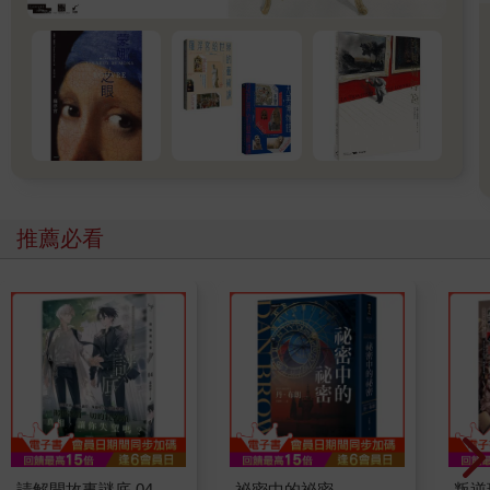
推薦必看
請解開故事謎底 04
祕密中的祕密
叛逆