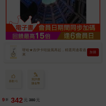
呀哈★吉伊卡哇旋風再起，精選周邊看過
加購
來
寫評價
喜歡+1
賺金幣
342
9
折
元
380
元