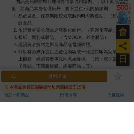
「通訊交易解除權合理例外情事適用準則」，以下商品購買
後，除商品本身有瑕疵外，將不提供7天的猶豫期：
易於腐敗、保存期限較短或解約時即將逾期。（如：生
鮮食品）
會
依消費者要求所為之客製化給付。（客製化商品）
報紙、期刊或雜誌。（含MOOK、外文雜誌）
員
經消費者拆封之影音商品或電腦軟體。
非以有形媒介提供之數位內容或一經提供即為完成之線
日
上服務，經消費者事先同意始提供。（如：電子書、電
子雜誌、下載版軟體、虛擬商品…等）
已拆封之個人衛生用品。（如：內衣褲、刮鬍刀、除毛
貨到通知
刀…等）
※ 本商品會員日滿額金幣加碼回饋最高15倍
若非上列種類商品，均享有到貨7天的猶豫期（含例假
日）。
預訂門市商品
門市庫存
大量採購
辦理退換貨時，商品（組合商品恕無法接受單獨退貨）必須
是您收到商品時的原始狀態（包含商品本體、配件、贈品、
保證書、所有附隨資料文件及原廠內外包裝…等），請勿直
接使用原廠包裝寄送，或於原廠包裝上黏貼紙張或書寫文
字。