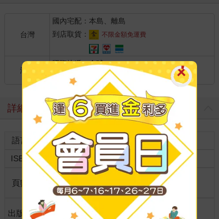
國內宅配：本島、離島
到店取貨：
台灣
不限金額免運費
國際快遞：全球
海外
港澳店取：
詳細資料
語言
中文繁體
裝訂
紙本平裝
ISBN
9789863060734
分級
普通級
商品規
頁數
160
26*19
格
適讀年
出版地
台灣
全齡適讀