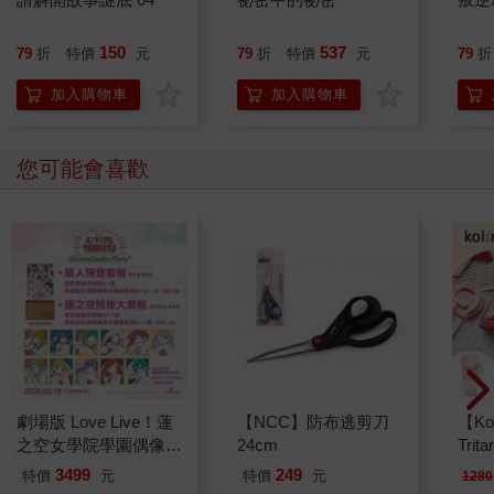
150
537
79
折
特價
元
79
折
特價
元
79
折
加入購物車
加入購物車
您可能會喜歡
劇場版 Love Live！蓮
【NCC】防布逃剪刀
【Ko
之空女學院學園偶像俱
24cm
Tri
樂部 Bloom Garden
MN5
3499
249
特價
元
特價
元
1280
Party蓮之空預售大套