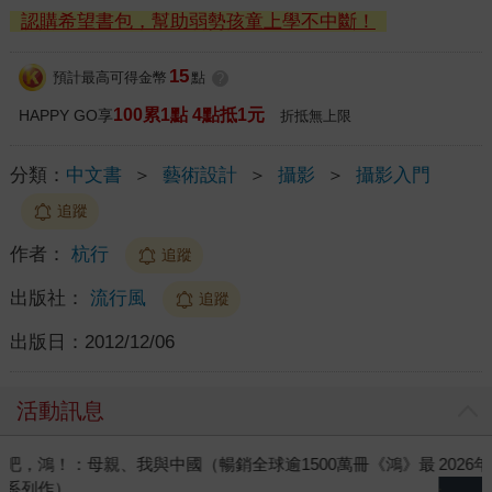
認購希望書包，幫助弱勢孩童上學不中斷！
15
預計最高可得金幣
點
?
100累1點 4點抵1元
HAPPY GO享
折抵無上限
分類：
中文書
＞
藝術設計
＞
攝影
＞
攝影入門
追蹤
作者：
杭行
追蹤
出版社：
流行風
追蹤
出版日：
2012/12/06
活動訊息
》最
2026年8月金石堂強力推薦