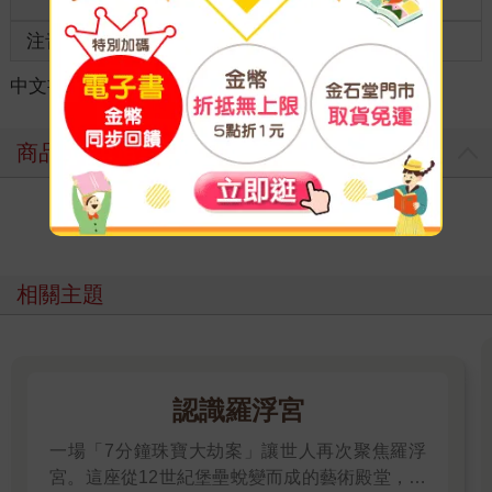
齡
注音
級別
中文書
＞
藝術設計
＞
攝影
＞
攝影入門
商品評價
寫評價
相關主題
認識羅浮宮
一場「7分鐘珠寶大劫案」讓世人再次聚焦羅浮
宮。這座從12世紀堡壘蛻變而成的藝術殿堂，收