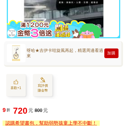
呀哈★吉伊卡哇旋風再起，精選周邊看過
加購
來
寫評價
喜歡+1
賺金幣
720
9
折
元
800
元
認購希望書包，幫助弱勢孩童上學不中斷！