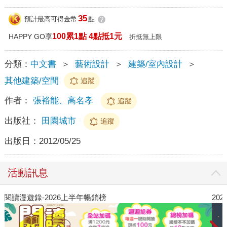
35
預計最高可得金幣
點
?
100累1點 4點抵1元
HAPPY GO享
折抵無上限
分類：
中文書
＞
藝術設計
＞
建築/室內設計
＞
其他建築/空間
追蹤
作者：
張裕能、高名孝
追蹤
出版社：
田園城市
追蹤
出版日：
2012/05/25
活動訊息
閱讀漫遊錄-2026上半年暢銷榜
2