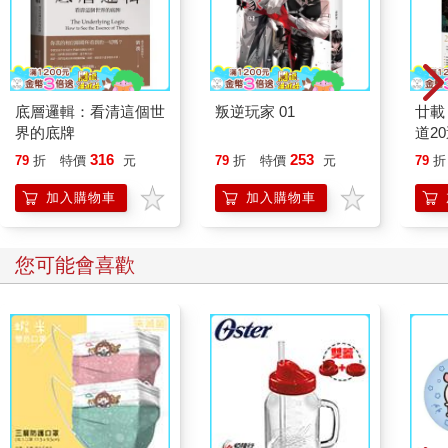
底層邏輯：看清這個世
叛逆玩家 01
廿載
界的底牌
道2
316
253
79
折
特價
元
79
折
特價
元
79
折
加入購物車
加入購物車
您可能會喜歡