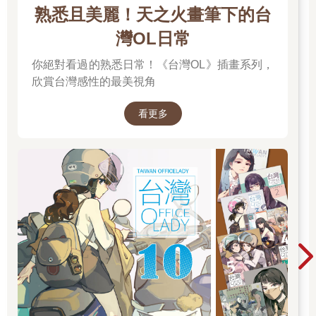
熟悉且美麗！天之火畫筆下的台
灣OL日常
你絕對看過的熟悉日常！《台灣OL》插畫系列，
欣賞台灣感性的最美視角
看更多