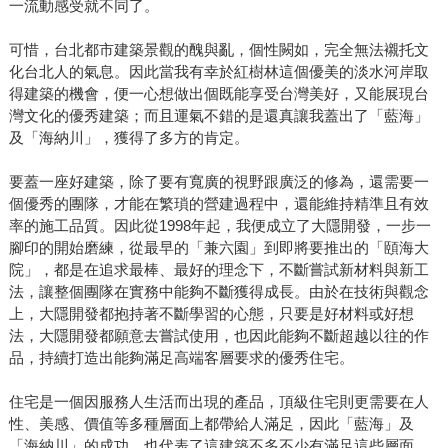
一流動感受就不同了。
可惜，台北都市建築景觀的醜與亂，個性闕如，完全無法襯托文
化台北人的氣息。因此當我有幸於紅樹林這個優美的淡水河岸取
得建築的機會，便一心想做出個既能享受台灣美好，又能展現台
灣文化的優秀建築；而且運氣不錯的是還真讓我蓋出了「藍海」
及「海納川」，獲得了多方的肯定。
要蓋一座好建築，除了要有寬廣的視野跟廣泛的修為，還需要一
個優秀的團隊，才能在繁瑣的營建過程中，還能維持精準且有效
率的施工品質。因此從1998年起，我便成立了大隱開發，一步一
腳印的開始磨練，從最早的「兼六園」到即將要推出的「頤海大
院」，都是在追求最棒、最好的理念下，不斷嘗試新材料與新工
法，讓整個團隊在實務中能夠不斷獲得成長。由於在技術與觀念
上，大隱開發都抱持著不斷學習的心態，只要是好材料或好想
法，大隱開發都願意去嘗試使用，也因此能夠不斷超越以往的作
品，持續打造出能夠滿足高端客層要求的優秀住宅。
住宅是一個因服務人生活而出現的產品，頂級住宅則更需要在人
性、美感、價值等多種層面上都帶給人滿足，因此「藍海」及
「海納川」的成功，也代表了這建築不多不少有滿足這些層面，