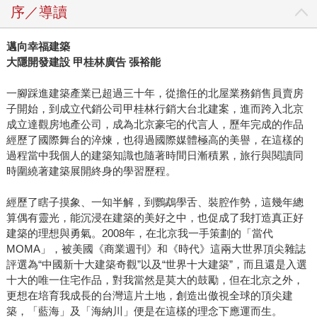
序／導讀
邁向幸福建築
大隱開發建設 甲桂林廣告 張裕能
一腳踩進建築產業已超過三十年，從擔任的北屋業務銷售員賣房
子開始，到成立代銷公司甲桂林行銷大台北建案，進而跨入北京
成立達觀房地產公司，成為北京豪宅的代言人，歷年完成的作品
經歷了國際舞台的淬煉，也得過國際媒體極高的美譽，在這樣的
過程當中我個人的建築知識也隨著時間日漸積累，旅行與閱讀同
時圍繞著建築展開終身的學習歷程。
經歷了瞎子摸象、一知半解，到鸚鵡學舌、裝腔作勢，這幾年總
算偶有靈光，能沉浸在建築的美好之中，也促成了我打造真正好
建築的理想與勇氣。2008年，在北京我一手策劃的「當代
MOMA」，被美國《商業週刊》和《時代》這兩大世界頂尖雜誌
評選為“中國新十大建築奇觀”以及“世界十大建築”，而且還是入選
十大的唯一住宅作品，對我當然是莫大的鼓勵，但在北京之外，
更想在培育我成長的台灣這片土地，創造出傲視全球的頂尖建
築，「藍海」及「海納川」便是在這樣的理念下應運而生。