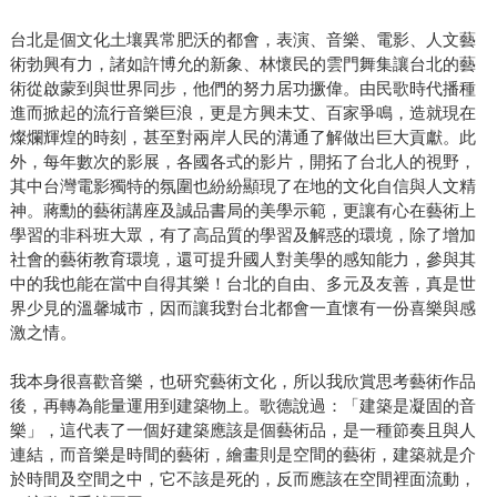
台北是個文化土壤異常肥沃的都會，表演、音樂、電影、人文藝
術勃興有力，諸如許博允的新象、林懷民的雲門舞集讓台北的藝
術從啟蒙到與世界同步，他們的努力居功撅偉。由民歌時代播種
進而掀起的流行音樂巨浪，更是方興未艾、百家爭鳴，造就現在
燦爛輝煌的時刻，甚至對兩岸人民的溝通了解做出巨大貢獻。此
外，每年數次的影展，各國各式的影片，開拓了台北人的視野，
其中台灣電影獨特的氛圍也紛紛顯現了在地的文化自信與人文精
神。蔣勳的藝術講座及誠品書局的美學示範，更讓有心在藝術上
學習的非科班大眾，有了高品質的學習及解惑的環境，除了增加
社會的藝術教育環境，還可提升國人對美學的感知能力，參與其
中的我也能在當中自得其樂！台北的自由、多元及友善，真是世
界少見的溫馨城市，因而讓我對台北都會一直懷有一份喜樂與感
激之情。
我本身很喜歡音樂，也研究藝術文化，所以我欣賞思考藝術作品
後，再轉為能量運用到建築物上。歌德說過：「建築是凝固的音
樂」，這代表了一個好建築應該是個藝術品，是一種節奏且與人
連結，而音樂是時間的藝術，繪畫則是空間的藝術，建築就是介
於時間及空間之中，它不該是死的，反而應該在空間裡面流動，