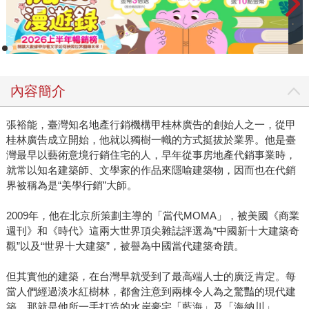
內容簡介
張裕能，臺灣知名地產行銷機構甲桂林廣告的創始人之一，從甲
桂林廣告成立開始，他就以獨樹一幟的方式挺拔於業界。他是臺
灣最早以藝術意境行銷住宅的人，早年從事房地產代銷事業時，
就常以知名建築師、文學家的作品來隱喻建築物，因而也在代銷
界被稱為是“美學行銷”大師。
2009年，他在北京所策劃主導的「當代MOMA」，被美國《商業
週刊》和《時代》這兩大世界頂尖雜誌評選為“中國新十大建築奇
觀”以及“世界十大建築”，被譽為中國當代建築奇蹟。
但其實他的建築，在台灣早就受到了最高端人士的廣泛肯定。每
當人們經過淡水紅樹林，都會注意到兩棟令人為之驚豔的現代建
築，那就是他所一手打造的水岸豪宅「藍海」及「海納川」。