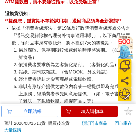
ATM提款機，請不要聽從指示，以免受騙上當！
退換貨須知：
**提醒您，鑑賞期不等於試用期，退回商品須為全新狀態**
依據「消費者保護法」第19條及行政院消費者保護處公告之
「通訊交易解除權合理例外情事適用準則」，以下商品購買
後，除商品本身有瑕疵外，將不提供7天的猶豫期：
易於腐敗、保存期限較短或解約時即將逾期。（如：生
鮮食品）
依消費者要求所為之客製化給付。（客製化商品）
報紙、期刊或雜誌。（含MOOK、外文雜誌）
經消費者拆封之影音商品或電腦軟體。
非以有形媒介提供之數位內容或一經提供即為完成之線
上服務，經消費者事先同意始提供。（如：電子書、電
子雜誌、下載版軟體、虛擬商品…等）
已拆封之個人衛生用品。（如：內衣褲、刮鬍刀、除毛
立即結帳
加入購物車
刀…等）
若非上列種類商品，均享有到貨7天的猶豫期（含例假
預計 2026/08/15 出貨
購買後進貨
預訂門市商品
門市庫存
大量採購
日）。