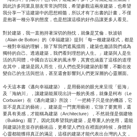
因此許多同業及朋友常常詢問我，希望參觀這兩座建築，也希望
我分享一下這建築中的思想精髓，所以才有了出書的計畫，不僅
是抱著一種分享的態度，也是想讓這樣的好作品讓更多人看見。
對於建築，我一直抱持著深切的熱忱，就像是艾倫．狄波頓
（Alain de Botton）的《幸福建築》提到「每一種建築樣式，都是
一種對幸福的理解，除了幫我們遮風擋雨，建築也邀請我們成為
獨特的自己。透過建築，我們看到理想的人生。」建築與人是生
活的共同體，中國自古以來的風水學，其實也涵蓋了這樣的道理
在其中，建築是因人而生，但人們也受到建築的影響，不斷在改
變自己的生活與想法，甚至還會影響到人們更深層的心靈層面。
今天這本書《邁向幸福建築》，是用藝術的眼光來呈現「藍海」
及「海納川」，讓建築能展現出詩一般的美感，就像是柯布（Le
Corbusier）在《邁向建築》所說：「一把椅子只是坐的機器，它
並不是真正的藝術」。建築是一門實用藝術，它除了要實用，還
要具有美感，才能稱為建築（Architecture），不然就僅是個建物
（Building）罷了。因此我希望我的建築，是尊重人的使用，還能
與建築詩意並存的藝術品，更希望人們住在裡面的時候，身體與
心靈都能獲得真正的滿足，這樣的建築才能代表出台灣的人文，