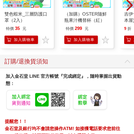
雙色蝦米_三層防護口
（加購）OSTER隨鮮
吉伊
罩（2入）
瓶果汁機替杯（紅）
本屋
35
299
特價
元
特價
元
9
折
加入購物車
加入購物車
訂購/退換貨須知
加入金石堂 LINE 官方帳號『完成綁定』，隨時掌握出貨動
態：
提醒您！！
金石堂及銀行均不會請您操作ATM! 如接獲電話要求您前往