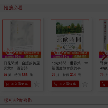
推薦必看
日花閃爍：台語的美麗
北歐時間：世界第一幸
腎臟
詞彙&一百首詩
福國度教會我的事
40
就告
356
314
79
折
特價
元
79
折
特價
元
79
折
加入購物車
加入購物車
您可能會喜歡