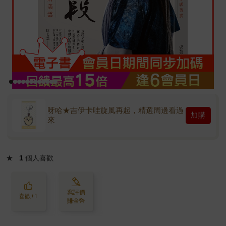
呀哈★吉伊卡哇旋風再起，精選周邊看過
加購
來
★
1
個人喜歡
寫評價
喜歡+1
賺金幣