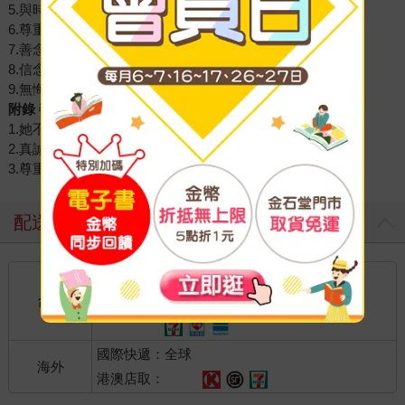
5.與時俱進：回顧過往，珍惜現在，共創未來
6.尊重生命：毛小孩也是親親家人
7.善念：體悟生命，發願終生茹素
8.信念：以戲弘法，堅定道心
9.無悔：媽媽是我的天，歌仔戲團是我的地
附錄 善緣：親友眼中的唐美雲
1.她不是小生，她是女超人
2.真誠照顧身邊每個人的大家長
3.尊重專業，齊心打造歌仔戲品牌
配送方式
國內宅配：本島、離島
到店取貨：
台灣
不限金額免運費
國際快遞：全球
海外
港澳店取：