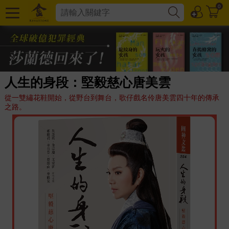
0
人生的身段：堅毅慈心唐美雲
從一雙繡花鞋開始，從野台到舞台，歌仔戲名伶唐美雲四十年的傳承
之路。