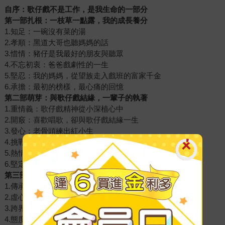
自序：歌仔戲不是工作，是我生命的一部分
第一部扎根：一枝草一點露，我的成長養分
1.知足：一碗沒有菜的湯
2.孝順：黑道大哥也聽媽媽的話
3.惜情：豬仔是我最好的朋友與聽眾
4.不忘初衷：爸爸戲劇性的一生
5.堅忍：我的媽媽，從望族走入戲班的富家千金
6.承擔：最初的榜樣，最心痛的回憶
第二部萌芽：與歌仔戲結緣，一輩子的執著
1.重情義：歌仔戲精神從小深植心中
2.開竅：喜歡唱歌，卻與歌仔戲結緣一生
3.發心：老骨頭練出紅小生
4.挑戰：賠錢生意，我做！
5.熱情：我決定「嫁給」歌仔戲
6.堅定：異於常人的表演者
第三部盛開：左手創新，右手傳統，拚出一片天
1.傳承：老師兩字，是我一生的功課
2.虛心學習：東方演員與西方劇場的偶遇
3.跨界：勇於創新，跳出傳統框架
4.態度：讓戲劇成為可以帶走的影響力