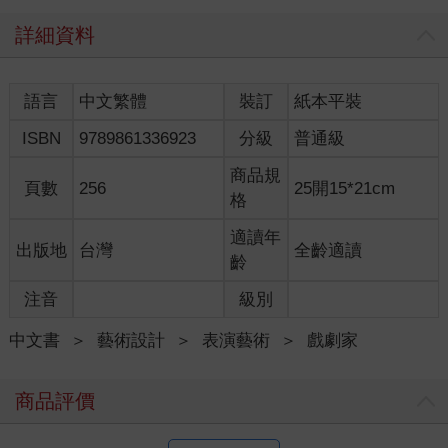
詳細資料
語言
中文繁體
裝訂
紙本平裝
ISBN
9789861336923
分級
普通級
商品規
頁數
256
25開15*21cm
格
適讀年
出版地
台灣
全齡適讀
齡
注音
級別
中文書
＞
藝術設計
＞
表演藝術
＞
戲劇家
商品評價