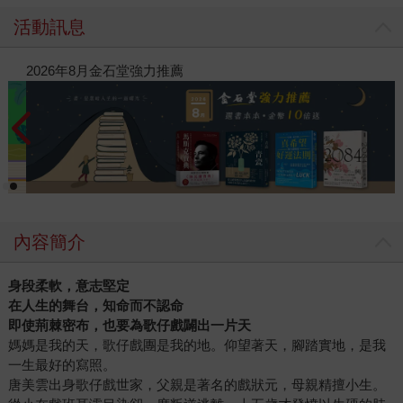
活動訊息
閱讀漫遊錄-2026上半年暢銷榜
2
內容簡介
身段柔軟，意志堅定
在人生的舞台，知命而不認命
即使荊棘密布，也要為歌仔戲闢出一片天
媽媽是我的天，歌仔戲團是我的地。仰望著天，腳踏實地，是我
一生最好的寫照。
唐美雲出身歌仔戲世家，父親是著名的戲狀元，母親精擅小生。