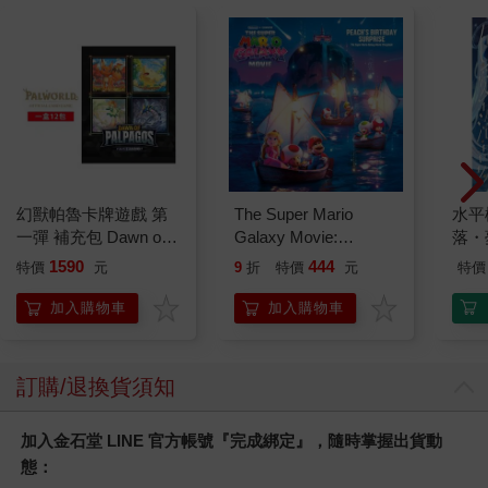
幻獸帕魯卡牌遊戲 第
The Super Mario
水平
一彈 補充包 Dawn of
Galaxy Movie:
落・
Palpagos（日文版一
Peach`s Birthday
1590
444
特價
元
9
折
特價
元
特價
盒）
Surprise: The Super
Mario Galaxy Movie
加入購物車
加入購物車
Storybook
訂購/退換貨須知
加入金石堂 LINE 官方帳號『完成綁定』，隨時掌握出貨動
態：