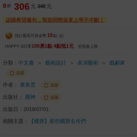
306
9
折
元
340
元
認購希望書包，幫助弱勢孩童上學不中斷！
15
預計最高可得金幣
點
?
100累1點 4點抵1元
HAPPY GO享
折抵無上限
分類：
中文書
＞
藝術設計
＞
表演藝術
＞
戲劇家
追蹤
作者：
唐美雲
追蹤
出版社：
圓神
追蹤
出版日：
2019/07/01
相關主題：
【國寶】那些國寶名伶們