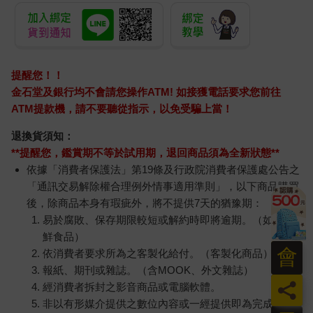
提醒您！！
金石堂及銀行均不會請您操作ATM! 如接獲電話要求您前往
ATM提款機，請不要聽從指示，以免受騙上當！
退換貨須知：
**提醒您，鑑賞期不等於試用期，退回商品須為全新狀態**
依據「消費者保護法」第19條及行政院消費者保護處公告之
「通訊交易解除權合理例外情事適用準則」，以下商品購買
後，除商品本身有瑕疵外，將不提供7天的猶豫期：
易於腐敗、保存期限較短或解約時即將逾期。（如：生
鮮食品）
會
依消費者要求所為之客製化給付。（客製化商品）
報紙、期刊或雜誌。（含MOOK、外文雜誌）
員
經消費者拆封之影音商品或電腦軟體。
非以有形媒介提供之數位內容或一經提供即為完成之線