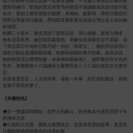
從小在戲班耳濡目染卻一度叛逆逃離，十五歲才發憤以生硬的肢
體刻苦練功，堅強的意志與豐沛的熱忱不僅讓她成為當代歌仔戲
名伶，更創立唐美雲歌仔戲團，承傳統、創新局，將歌仔戲從民
間野台帶進現代劇場，帶領觀眾重新看見這塊台灣土生土長的藝
術瑰寶。
創團二十多年，唐美雲除了堅持品質、用心做戲，更致力傳承，
無私培育新秀。她甘願四處接戲、奉獻全副身家也從不退卻，成
了吳念真口中為歌仔戲不顧一切的「敗家女」。她的用功與用心
讓歌仔戲走進國家藝術廳，蛻變為精緻的東方歌劇。身為演員，
她的精湛演出獲獎無數；身為傳統戲曲傳人，她對藝術與文化的
堅持，更榮獲第十六屆國家文藝獎與第三十八屆行政院文化獎肯
定。
對唐美雲而言，人生很簡單。喜歡一件事，把它做到最好，那就
是最不簡單的事了。
【本書特色】
◆從一雙繡花鞋開始，從野台到舞台，歌仔戲名伶唐美雲四十年
的傳承之路
◆行政院文化獎、國家文藝獎肯定，這是唐美雲的故事，更是歌
仔戲蛻變為精緻藝術的珍貴紀錄