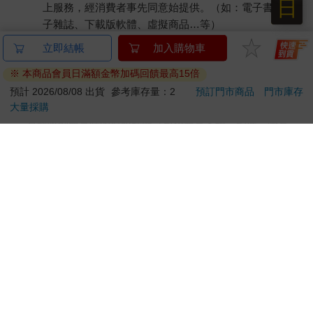
日
上服務，經消費者事先同意始提供。（如：電子書、電
子雜誌、下載版軟體、虛擬商品…等）
已拆封之個人衛生用品。（如：內衣褲、刮鬍刀、除毛
立即結帳
加入購物車
刀…等）
※ 本商品會員日滿額金幣加碼回饋最高15倍
若非上列種類商品，均享有到貨7天的猶豫期（含例假
日）。
預計 2026/08/08 出貨
參考庫存量：2
預訂門市商品
門市庫存
大量採購
辦理退換貨時，商品（組合商品恕無法接受單獨退貨）必須
是您收到商品時的原始狀態（包含商品本體、配件、贈品、
保證書、所有附隨資料文件及原廠內外包裝…等），請勿直
接使用原廠包裝寄送，或於原廠包裝上黏貼紙張或書寫文
字。
退回商品若無法回復原狀，將請您負擔回復原狀所需費用，
嚴重時將影響您的退貨權益。