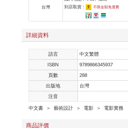
有一艘破船就迫不及待地出海，一邊冒險，一邊與敵
到店取貨：
台灣
不限金額免運費
也就是，實戰變強論。
相對於一開始就擁有作弊級橡膠果實能力的魯夫，我
臭屁歸臭屁，自覺也是要有的。我有很多的不足，不
跟兩年半前的「三聲有幸」時期一樣，我找了綽號雷
詳細資料
鏡，他們倆依舊是我的師父，也是我最核心的夥伴。
負責。老班底上了我的船，先吃了定心丸。
接下來，我們找到了綽號「小子」的許佳真擔任業務
語言
中文繁體
服裝。Tommy、阿星、阿毅擔任執行製片，負責勘
最後，在我們千辛萬苦被許多知名的大攝影師委婉拒
ISBN
9789866345937
跟我們一起大冒險。我想阿賢不是瘋了就是很缺錢。
這就是我們最原始的戰鬥部隊。
頁數
288
大海就在眼前，挫折也在前方，海軍七武海四皇黑鬍
出版地
台灣
不變強，就會迅速淹沒在新世界的航線上。
劇組裡的大家都很年輕，年輕到整個劇組裡年紀最大
注音
界，但我們擁有拍攝「那些年，我們一起追的女孩」
夠了嗎？
中文書
＞
藝術設計
＞
電影
＞
電影實務
我說，戰鬥吧！
商品評價