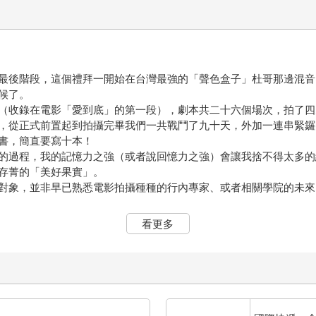
最後階段，這個禮拜一開始在台灣最強的「聲色盒子」杜哥那邊混音
候了。
（收錄在電影「愛到底」的第一段），劇本共二十六個場次，拍了四
，從正式前置起到拍攝完畢我們一共戰鬥了九十天，外加一連串緊鑼
書，簡直要寫十本！
的過程，我的記憶力之強（或者說回憶力之強）會讓我捨不得太多的
存菁的「美好果實」。
對象，並非早已熟悉電影拍攝種種的行內專家、或者相關學院的未來
很多細節我也是一邊拍一邊學習，所以我的寫作方式會以「帶領大家
看更多
經歷」書。
拍攝數千萬的電影長片，會不會是一場大災難？為什麼不腳踏實地練
電影界的專家都很不看好我的電影長片處女作。
如場務，比如美術助理，比如場記，比如副導（我一輩子無法幹副導
切實，並非貶抑我而來。
我戰鬥的方法（某種意義來說，實現夢想需要衝動），魯夫也不是找