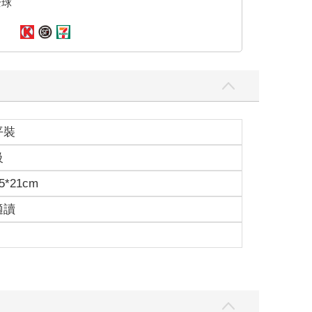
全球
帶著夥伴接近夢想。
屁，還有……對這個故事無與倫比堅定的，「愛」。
始不能只有我一個人，否則必然是場災難。
責演員訓練與表演指導，廖明毅負責鏡頭運動與分
以後簡稱小玫）扛起，美術也是當時合作過的沈展志
車」造型設計的許力文，為我們重現十五年前的青春
平裝
拍過電影長片的攝影師周宜賢（以後簡稱阿賢）願意
級
5*21cm
適讀
當然沒有老電影人來得百戰沙場，沒有人到過新世