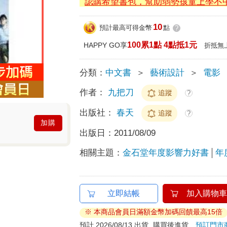
認購希望書包，幫助弱勢孩童上學不
10
預計最高可得金幣
點
?
100累1點 4點抵1元
HAPPY GO享
折抵無
分類：
中文書
＞
藝術設計
＞
電影
作者：
九把刀
追蹤
?
出版社：
春天
追蹤
?
加購
出版日：
2011/08/09
相關主題：
金石堂年度影響力好書
年
立即結帳
加入購物車
※ 本商品會員日滿額金幣加碼回饋最高15倍
預計 2026/08/13 出貨
購買後進貨
預訂門市