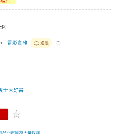
中斷！
上限
＞
電影實務
追蹤
?
度十大好書
商品
門市庫存
大量採購