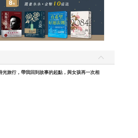
市場定位台灣前途，還要靠教育提昇人力拼經濟。他
流俗，為所當為，為助人付出全部生命。 他不是宗
，應該媚俗屈從時，他證明了出版改造社會的實力，
，用競爭鞭策出順民，訓練我們自我否定，以為「相信
自己。 《正義：一場思辨之旅》 過去，獨立思考
連年停擺，證明非公民不足以成就共和，除了學習
而歷史家終要奮筆鉤沉，撈起骷髏，讓亡靈開口：殖
，勇氣不死，文學不滅。 《再一次相遇：那些年，
信任，永遠主動付出，毫不保留的努力，盡其所能做
時光旅行，帶我回到故事的起點，與女孩再一次相
「社會無公平啦！」而誰為我們指出公平效能之
貼高科技業，財團養地，連銀行呆帳都要全民買
道被騙，騎虎難下，只好加碼讀研究所來隱瞞損失。
受歡迎的談判課》 汽車擦撞，下車要裝兇、比狠，
造溝通高功率、生活低耗能的社會。 《賈伯斯傳》
，挑戰壯舉。依賴暴力的權力必亡，熱情傳達、共
搜索撕咬罪人；本書帶領讀者傾聽內情，令我們放下
《賽德克‧巴萊》手記 社會創業不為擴大盈餘，是
來拯救民族自尊、激發自信。他的工作之道，啟示