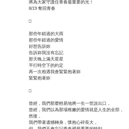
將為大家守護住青春最重要的光！
我們，堅持把自己工作做出高度，台灣就會偉大。
8/19 奪回青春
□
那些年錯過的大雨
那些年錯過的愛情
好想告訴妳
告訴妳我沒有忘記
那天晚上滿天星星
平行時空下的約定
再一次相遇我會緊緊抱著妳
緊緊抱著妳
□
曾經，我們那麼輕易地將一生一世說出口，
曾經，我們以為那場稚嫩的愛情就是人生的全部，
然後，
我們帶著遺憾轉身，懷抱心碎長大，
但，我們不會忘記青春裡最重要的時刻，