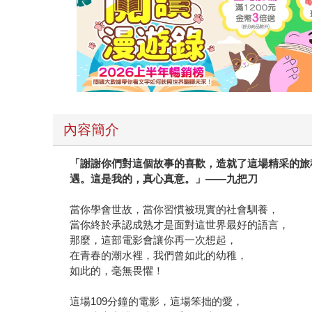
作家風雲人物獲獎理由 公益平台文化基金會董事
是民間的文化部長，只奉獻，不掌權。身處貪婪短
教領袖，卻活出了宗教悲憫熱情的高度；不是政治
來自無畏的信心、付出的重量。 ◎十大最具影響力好
自己」太狂妄會被排擠，不知「相信自己」是掌握
是死罪，抄家滅族；現在，獨立思考是求生技能，
思考判斷，別無拯救。哲學的任務，正是成就頂天
內容簡介
民地人民的抵抗和投降，血腥鎮壓後的恐懼噤聲，
我們一起追的女孩》 新一代領導人，懂得用愛溝
「謝謝你們對這個故事的喜歡，造就了這場精采的旅
好；打破年輕雇員委屈為錢工作、寄情消費補償的
遇。這是我的，真心真意。」——九把刀
路？本書揭發政府空轉的黑心內幕，減稅濫開福利
單。至此，改革不是奢望，已是情勢所逼。 《教
當你學會世故，當你習慣被現實的社會馴養，
如果教育是詐騙集團，也是我們先呼攏了自己。本
當你終於承認成熟才是面對這世界最好的語言，
才不會被欺負，是嗎？告別叢林法則、生存鬥爭思
那麼，這部電影會讓你再一次想起，
外人以為暴君當道，其實他是用「現實扭曲力場」
在青春的潮水裡，我們曾如此的幼稚，
如此的，毫無畏懼！
鳴卻能擴散倍增力量。 《罪行》 當新聞不再開
刑具，從憤怒的野獸重新成為人，在複雜世相跟前體
這場109分鐘的電影，這場笨拙的愛，
為解決社會問題。多年來「國外萬般好，台灣做不