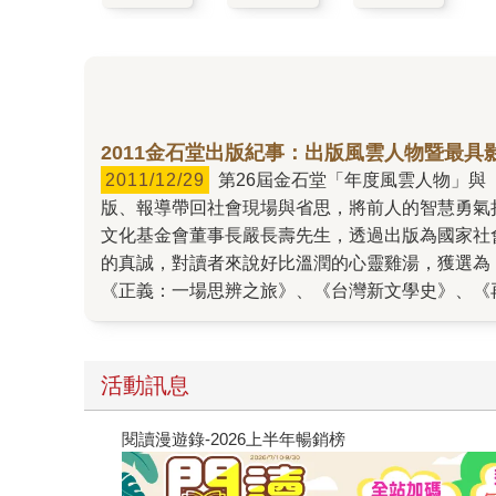
2011金石堂出版紀事：出版風雲人物暨最具
2011/12/29
第26屆金石堂「年度風雲人物」與「十大影響力好書」頒獎典禮結果公佈！遠見‧天下文化事業群創辦人高希均先生，數十年來堅持耕耘閱讀。透過出
版、報導帶回社會現場與省思，將前人的智慧勇氣
文化基金會董事長嚴長壽先生，透過出版為國家社
的真誠，對讀者來說好比溫潤的心靈雞湯，獲選為「年
《正義：一場思辨之旅》、《台灣新文學史》、《
應該不一樣》、《華頓商學院最受歡迎的談判課：
共十本。 今年獲獎作品反映出兩大特色：第一是
渴求自我實現的期待。 第二是「重新思辯」：思考
活動訊息
重新定義，藉以平息內心的紊亂，守護心靈的平靜
出版救國，耕耘閱讀。 創辦遠見天下文化事業群
閱讀漫遊錄-2026上半年暢銷榜
升級，激勵國民無論景氣榮衰，總要記取教訓不斷
力量，迎向挑戰。 他是台灣靈魂的守護者，護持