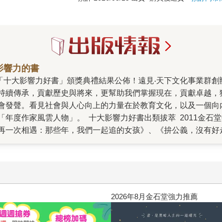
影響力的書
持續傳承，貢獻歷史與將來，更幫助我們掌握現在，貢獻卓越，
會發聲。看見社會與人心向上的力量在於教育文化，以及一個向
度作家風雲人物」。 十大影響力好書出類拔萃 2011金石堂年度
再一次相遇：那些年，我們一起追的女孩》、《拚公義，沒有好
上完這堂課，世界都會聽你的！》、《賈伯斯傳》、《罪行》、《
「相信自我」：由故事主角的個人特質如賈伯斯的創新堅持、作
正義、思考教育、思考罪惡、思考歷史...。眼見不一定為憑，
。 ◎年度出版風雲人物獲獎理由 遠見‧天下文化事業群創辦人
數十年來，他以政經時事為公民教育的舞台、以國際競爭傳遞全
2026年8月金石堂強力推薦
進步。透過報導、出版，將社會各階層、各地方的現場，帶回讀
知識的火種不滅，將前人的智慧勇氣繼續送到下一代手中。不但貢