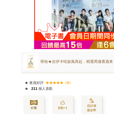
呀哈★吉伊卡哇旋風再起，精選周邊看過來
★
會員好評
★★★★★（9）
★
211
個人喜歡
寫評價
好書
喜歡+1
賺金幣