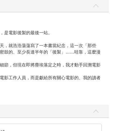
，是電影後製的最後一站。
天，就浩浩蕩蕩寫了一本書當紀念，這一次「那些
密鼓的、至少長達半年的「後製」……哇靠，這麼漫
細節，但現在即將塵埃落定之時，我才動手回溯電影
電影工作人員，而是獻給所有關心電影的、我的讀者
跟我一起去冒險」的姿態進行，不會用專業語詞去困
習一些小作品後再出發？
，太難了！太複雜了！），比如執行製片，比如半夜
到了所有的夥伴才出航爭奪海賊王的寶藏，他可是只