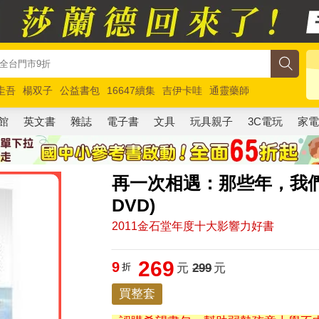
圭吾
楊双子
公益書包
16647續集
吉伊卡哇
通靈藥師
路邊攤新作
馬斯克
玩具總動員5
超慢跑
館
英文書
雜誌
電子書
文具
玩具親子
3C電玩
家
再一次相遇：那些年，我們
DVD)
2011金石堂年度十大影響力好書
269
9
折
元
299
元
買整套