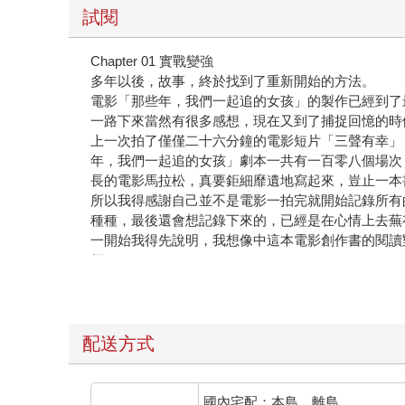
試閱
Chapter 01 實戰變強
多年以後，故事，終於找到了重新開始的方法。
電影「那些年，我們一起追的女孩」的製作已經到了
一路下來當然有很多感想，現在又到了捕捉回憶的時
上一次拍了僅僅二十六分鐘的電影短片「三聲有幸」
年，我們一起追的女孩」劇本一共有一百零八個場次
長的電影馬拉松，真要鉅細靡遺地寫起來，豈止一本
所以我得感謝自己並不是電影一拍完就開始記錄所有
種種，最後還會想記錄下來的，已經是在心情上去蕪
一開始我得先說明，我想像中這本電影創作書的閱讀
們。
需知道，我是一個導演新手，很多東西都一知半解，
擾大家。這會是一本很有趣的「創作記錄」與「冒險
說到我是新手導演，卻在只拍了一部短片後，就著手
是的，這是一個相當合理的質疑，我也的確知道很多
配送方式
有些電影界的長輩直接建議我應該從更基礎做起，比
去敲導演的門……喂！總之前輩們的建議很中肯也很
我虛心聆聽，可對我來說，「萬事俱備才出發」不是
國內宅配：本島、離島