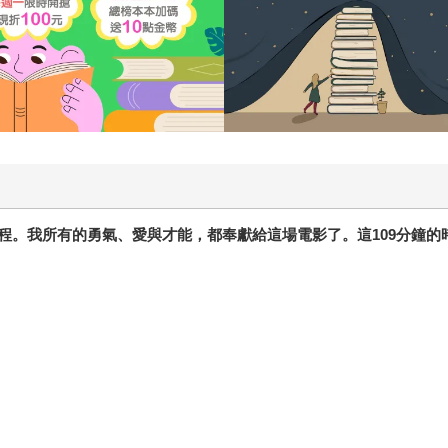
長嚴長壽 他用觀光產業做外交，用文化產業發展花東，用國際
視、橫徵暴斂的商界，但對人的關愛信任，使他在每件事上不同
領導人，卻做到了領導未來的使命。 當我們相信自己卑微渺小
書獲獎理由 《The Power力量》 台灣用考試過濾出菁英
人生、創造品牌、國家發展的基本技術。本書教人培養膽量相信
免於盲從自毀。當功利思維不惜用塑化劑毒害社會，選舉讓政治
立地的人。 《台灣新文學史》 每一代新政權必定撕毀歷史，
戒嚴體制下的思想改造，騷動的靈魂，一代又一代復活流亡游擊
通，用歡笑激勵，用感動代替施壓，謙遜、讚美、感謝，無條件
程。我所有的勇氣、愛與才能，都奉獻給這場電影了。這109分鐘的
惡性循環，為組織文化投注希望。 《拚公義，沒有好走的路》 
支票的掏空騙局。低稅、低薪、低匯率、犧牲農業關稅保護來補
育應該不一樣》 以為犧牲興趣，熬到學歷就有飯碗；畢業才知
書直面痛處，擘畫改革，令我們不能再姑息。 《華頓商學院最
維，拋棄操控、抹黑、虛張聲勢，學習真誠尊重的談判平台，創
鮮活熱烈描繪「很困難、卻很可能成功」的願景，燃起團隊雄心
闊我們眼界，反而片面、扭曲、仇恨，陷我們於無知成見、人肉
會人的卑微，人的豐富可能。 《導演‧巴萊》：特有種魏德聖的
到」，文化上淪為亡國難民，無根、自卑、怨怒；作者卻以創業