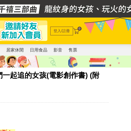
0
登入/註冊
電
居家休閒
日用食品
影音
售票
一起追的女孩(電影創作書) (附