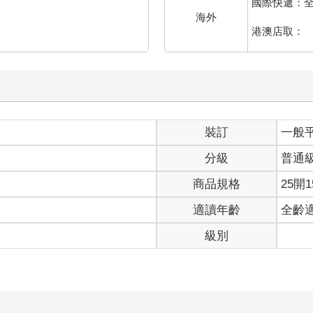
國際快遞：
人作戰而變強，一邊慢慢增加可靠的夥伴，一邊承受挫折，一邊……
海外
港澳店取：
則擁有了長達十一年的說故事能力，以及異常強悍的劇本，天生的臭
僅是經驗上的匱乏，也有能力上的欠缺，所以我的黃金梅莉號上一開
孟的江金霖（以後簡稱雷孟）跟廖明毅擔任電影的執行導演，雷孟負
製片也是「三聲有幸」時合作愉快的精漢堂接手，由剽悍的童思玫（
繁重的副導（殺青前小子沒有猝死真是奇蹟）。曾經擔任過電影「停
裝訂
一般
景與所有一切機八事務。
絕後（哈哈！誰叫我是記錄空白的新導演咧！），終於找到了同樣沒
分級
普通
商品規格
25開1
子都在那裡鏖戰已久。
適讀年齡
全齡
的不過三十八歲（放心！我絕對不會說出妳的名字！），我們的經驗
級別
最需要的東西——那就是青春與熱血。