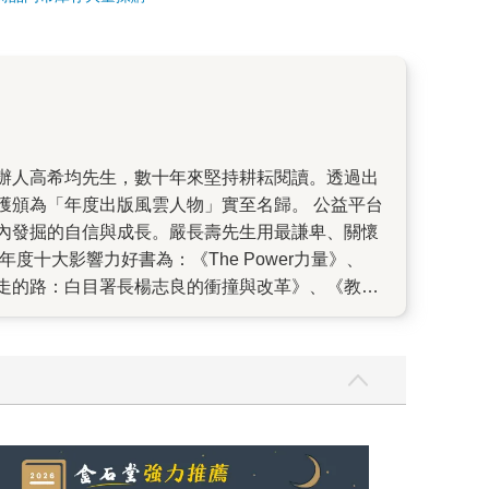
獲頒為「年度出版風雲人物」實至名歸。 公益平台
內發掘的自信與成長。嚴長壽先生用最謙卑、關懷
十大影響力好書為：《The Power力量》、
走的路：白目署長楊志良的衝撞與改革》、《教育
導演‧巴萊：特有種魏德聖的賽德克‧巴萊手記》等
者九把刀寫而優則導的挑戰冒險，也替讀者道出內心
對與錯來自於不同角度的判斷，我們都應多加思辯並
高希均 媒體崩壞，資訊鎖國，社會封閉，他仍堅持
球視野課題，在危難之際領導信心，在豐收年代警惕
者面前，凝聚共同體的集體意識，激發憂患與共的
獻歷史與未來，更幫助了我們掌握現在。 ◎年度