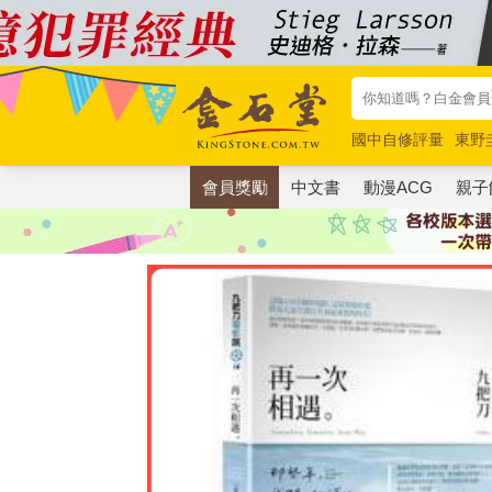
國中自修評量
東野
唯紅花綻放
奧德賽
會員獎勵
中文書
動漫ACG
親子