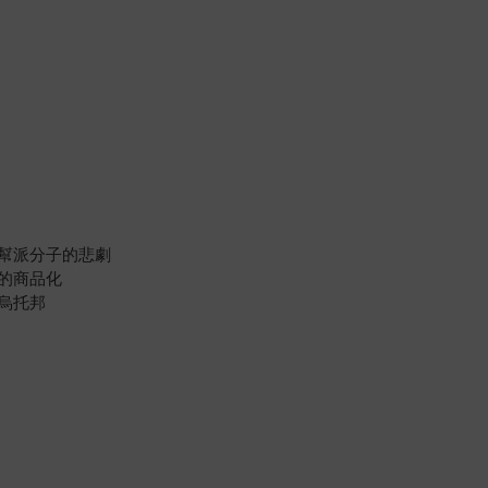
幫派分子的悲劇
的商品化
烏托邦