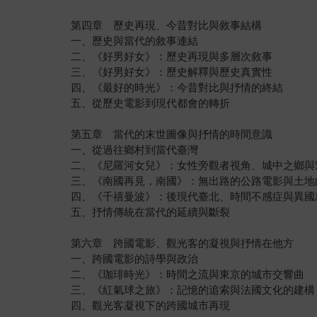
第四章 歷史再現、今昔對比與敘事結構
一、歷史與當代的敘事連結
二、《好男好女》：歷史再現與多層次敘事
三、《好男好女》：歷史解釋與歷史真實性
四、《最好的時光》：今昔對比與抒情的終結
五、從歷史電影到現代都會的轉折
第五章 當代的末世圖像與抒情的時間意識
一、從過往鄉村到當代臺灣
二、《尼羅河女兒》：女性旁觀者視角、城中之鄉與
三、《南國再見，南國》：無出路的公路電影與土地
四、《千禧曼波》：後現代臺北、時間不感症與異國
五、抒情傳統在當代的延續與斷裂
第六章 跨國電影、觀光客的凝視與抒情在他方
一、跨國電影的詩學與政治
二、《珈琲時光》：時間之流與東京的城市交響曲
三、《紅氣球之旅》：記憶的追索與法國文化的建構
四、觀光客凝視下的跨國城市再現