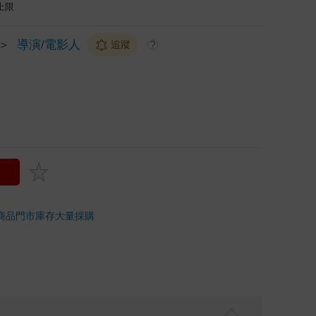
上限
＞
導演/電影人
追蹤
?
商品
門市庫存
大量採購