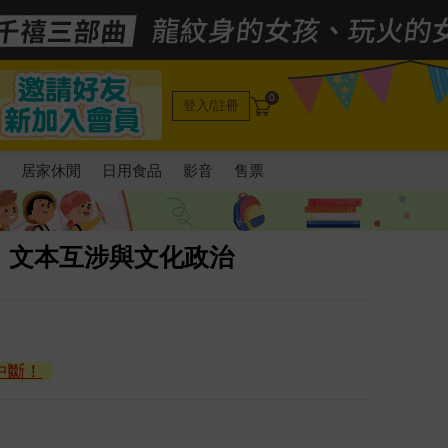
0
登入/註冊
電
居家休閒
日用食品
影音
售票
、文本互涉與文化政治
中斷！