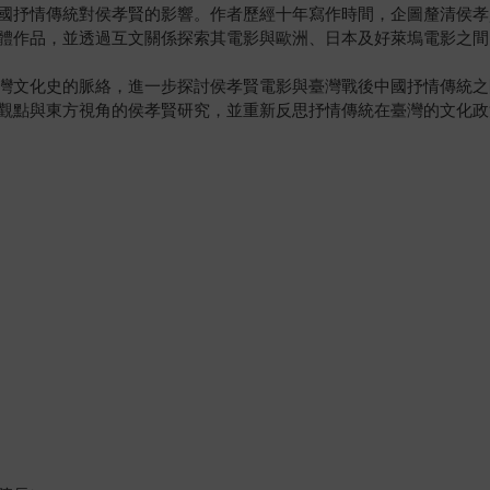
國抒情傳統對侯孝賢的影響。作者歷經十年寫作時間，企圖釐清侯孝
體作品，並透過互文關係探索其電影與歐洲、日本及好萊塢電影之間
灣文化史的脈絡，進一步探討侯孝賢電影與臺灣戰後中國抒情傳統之
觀點與東方視角的侯孝賢研究，並重新反思抒情傳統在臺灣的文化政