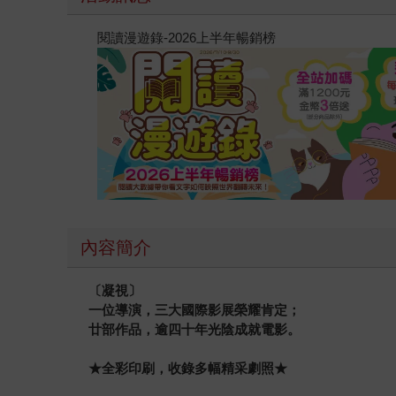
閱讀漫遊錄-2026上半年暢銷榜
內容簡介
〔凝視〕
一位導演，三大國際影展榮耀肯定；
廿部作品，逾四十年光陰成就電影。
★
全彩印刷，收錄多幅精采劇照★