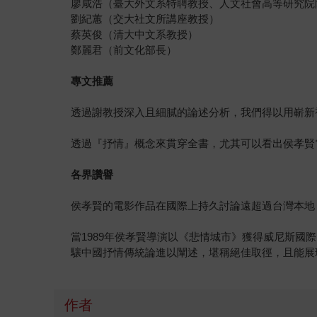
廖咸浩（臺大外文系特聘教授、人文社會高等研究院
劉紀蕙（交大社文所講座教授）
蔡英俊（清大中文系教授）
鄭麗君（前文化部長）
專文推薦
透過謝教授深入且細膩的論述分析，我們得以用嶄新
透過『抒情』概念來貫穿全書，尤其可以看出侯孝賢
各界讚譽
侯孝賢的電影作品在國際上持久討論遠超過台灣本地
當1989年侯孝賢導演以《悲情城市》獲得威尼斯
驤中國抒情傳統論進以闡述，堪稱絕佳取徑，且能展
作者