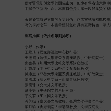
侯孝賢電影與文學的關係密切，但少有學者注意到中
中賦予它新的生命。本書特色是明確呈現侯孝賢的整
⠀⠀⠀
著眼於電影與文學的互文關係，作者嘗試填補戰後臺
灣的學術之華，本書希望開創出具有臺灣特色、華人
重磅推薦（依姓名筆劃排序）
小野（作家）
王君琦（國家影視聽中心執行長）
王德威（哈佛大學東亞系講座教授、中研院院士）
史書美（加州大學比較文學系講座教授）
江寶釵（中正中文系暨台文創應所教授）
孫康宜（耶魯大學東亞系講座教授、中研院院士）
陳國球（清大中文系玉山學者講座教授）
張靄珠（交大外文系教授）
彭小妍（中研院文哲所研究員）
須文蔚（師大國文系教授）
黃美娥（臺大臺文所教授、臺灣文學學會理事長）
葉月瑜（香港嶺南大學講座教授、文學院院長）