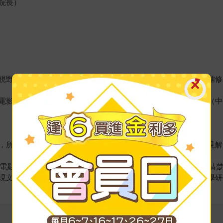
院長）
視野來觀看侯孝賢導演從臺灣新電影時期以來的長片作品。—陳儒修
電影美學的隱秘脈絡，並以此與中國傳統美學相扣合。—楊小濱（中
，所以這本書的誕生是非常重要的，尤其是書中提及很多創新的見解
國際電影節金獅獎，並以「悲情」為島嶼定義、為影片命名時，就已清
現文學人解讀電影文本的慧心。—黃美娥（國立臺灣大學臺灣文學研