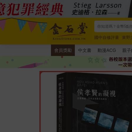
國中自修評量
東野
唯紅花綻放
奧德賽
會員獎勵
中文書
動漫ACG
親子