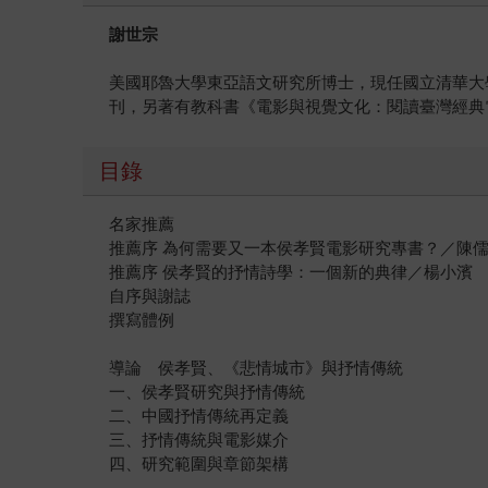
謝世宗
美國耶魯大學東亞語文研究所博士，現任國立清華大
刊，另著有教科書《電影與視覺文化：閱讀臺灣經典電
目錄
名家推薦
推薦序 為何需要又一本侯孝賢電影研究專書？／陳
推薦序 侯孝賢的抒情詩學：一個新的典律／楊小濱
自序與謝誌
撰寫體例
導論 侯孝賢、《悲情城市》與抒情傳統
一、侯孝賢研究與抒情傳統
二、中國抒情傳統再定義
三、抒情傳統與電影媒介
四、研究範圍與章節架構