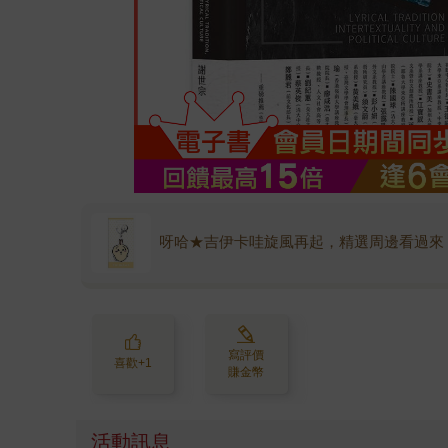
呀哈★吉伊卡哇旋風再起，精選周邊看過來
寫評價
喜歡+1
賺金幣
活動訊息