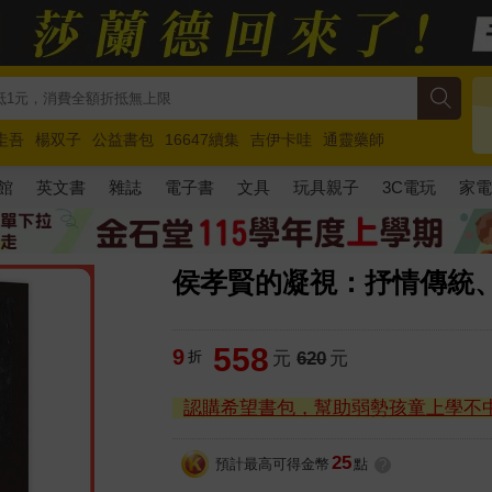
圭吾
楊双子
公益書包
16647續集
吉伊卡哇
通靈藥師
路邊攤新作
馬斯克
玩具總動員5
超慢跑
館
英文書
雜誌
電子書
文具
玩具親子
3C電玩
家
侯孝賢的凝視：抒情傳統
558
9
折
元
620
元
認購希望書包，幫助弱勢孩童上學不
25
預計最高可得金幣
點
?