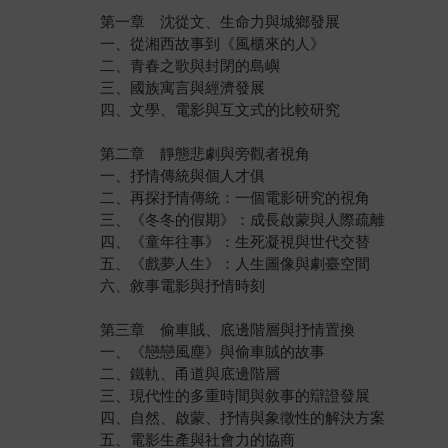
第一章 沈從文、生命力與城鄉發展
一、從湘西故事到《風櫃來的人》
二、青春之歌與封閉的島嶼
三、國族寓言與經濟發展
四、文學、電影與互文式的比較研究
第二章 靜態悲劇與旁觀者視角
一、抒情傳統與個人才俱
二、再探抒情傳統：一個電影研究的視角
三、《冬冬的假期》：成長啟蒙與人際疏離
四、《童年往事》：生死凝視與世代交替
五、《戲夢人生》：人生圖像與劇臺空間
六、敘事電影與抒情時刻
第三章 偷車賊、底邊階層與抒情置換
一、《戀戀風塵》與偷車賊的故事
二、鐵軌、甬道與底邊階層
三、現代性的多重時間與敘事的辯證發展
四、自然、啟蒙、抒情與象徵性的解決方案
五、電影生產與社會力的協商