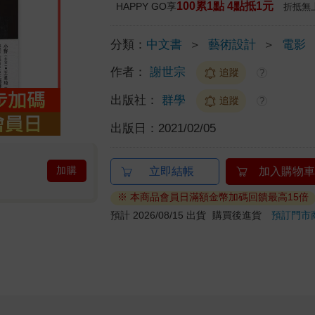
100累1點 4點抵1元
HAPPY GO享
折抵無
分類：
中文書
＞
藝術設計
＞
電影
作者：
謝世宗
追蹤
?
出版社：
群學
追蹤
?
出版日：
2021/02/05
加購
立即結帳
加入購物車
※ 本商品會員日滿額金幣加碼回饋最高15倍
預計 2026/08/15 出貨
購買後進貨
預訂門市